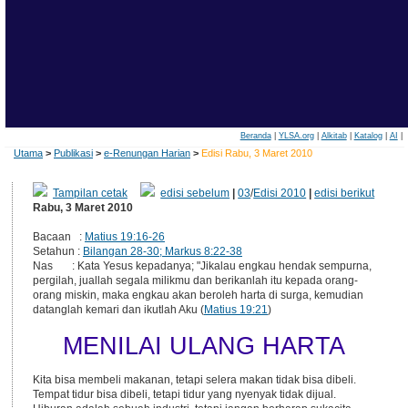
Beranda
|
YLSA.org
|
Alkitab
|
Katalog
|
AI
|
Utama
>
Publikasi
>
e-Renungan Harian
>
Edisi Rabu, 3 Maret 2010
Tampilan cetak
edisi sebelum
|
03
/
Edisi 2010
|
edisi berikut
Rabu, 3 Maret 2010
Bacaan :
Matius 19:16-26
Setahun :
Bilangan 28-30; Markus 8:22-38
Nas : Kata Yesus kepadanya; "Jikalau engkau hendak sempurna,
pergilah, juallah segala milikmu dan berikanlah itu kepada orang-
orang miskin, maka engkau akan beroleh harta di surga, kemudian
datanglah kemari dan ikutlah Aku (
Matius 19:21
)
MENILAI ULANG HARTA
Kita bisa membeli makanan, tetapi selera makan tidak bisa dibeli.
Tempat tidur bisa dibeli, tetapi tidur yang nyenyak tidak dijual.