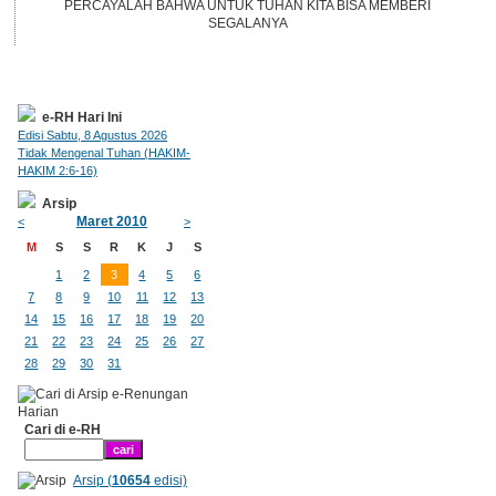
PERCAYALAH BAHWA UNTUK TUHAN KITA BISA MEMBERI
SEGALANYA
e-RH Hari Ini
Edisi Sabtu, 8 Agustus 2026
Tidak Mengenal Tuhan (HAKIM-
HAKIM 2:6-16)
Arsip
Maret 2010
<
>
M
S
S
R
K
J
S
1
2
3
4
5
6
7
8
9
10
11
12
13
14
15
16
17
18
19
20
21
22
23
24
25
26
27
28
29
30
31
Cari di e-RH
Arsip (
10654
edisi)