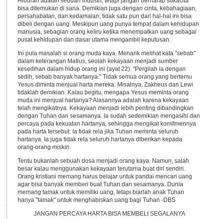
Hiburan adalah sebuah industri, tetapi jangan berharap sukacita
bisa ditemukan di sana. Demikian juga dengan cinta, kebahagiaan,
persahabatan, dan kedamaian; tidak satu pun dari hal-hal ini bisa
dibeli dengan uang. Meskipun uang punya tempat dalam kehidupan
manusia, sebagian orang keliru ketika menempatkan uang sebagai
pusat kehidupan dan dasar utama mengambil keputusan.
Ini pula masalah si orang muda kaya. Menarik melihat kata "sebab"
dalam keterangan Matius, seolah kekayaan menjadi sumber
kesedihan dalam hidup orang ini (ayat 22). "Pergilah ia dengan
sedih, sebab banyak hartanya." Tidak semua orang yang bertemu
Yesus diminta menjual harta mereka. Misalnya, Zakheus dan Lewi
tidaklah demikian. Kalau begitu, mengapa Yesus meminta orang
muda ini menjual hartanya? Alasannya adalah karena kekayaan
telah mengikatnya. Kekayaan menjadi lebih penting dibandingkan
dengan Tuhan dan sesamanya. Ia sudah sedemikian mengasihi dan
percaya pada kekuatan hartanya, sehingga mengikat komitmennya
pada harta tersebut. Ia tidak rela jika Tuhan meminta seluruh
hartanya. Ia juga tidak rela seluruh hartanya diberikan kepada
orang-orang miskin.
Tentu bukanlah sebuah dosa menjadi orang kaya. Namun, salah
besar kalau menggunakan kekayaan terutama buat diri sendiri.
Orang kristiani memang harus belajar untuk pandai mencari uang
agar bisa banyak memberi buat Tuhan dan sesamanya. Dunia
memang tamak untuk memiliki uang, tetapi biarlah anak Tuhan
hanya "tamak" untuk menghabiskan uang bagi Tuhan -DBS
JANGAN PERCAYA HARTA BISA MEMBELI SEGALANYA