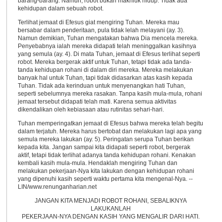
barang-barang. Namun, robot bukan makhluk hidup. Tidak ada
kehidupan dalam sebuah robot.
Terlihat jemaat di Efesus giat mengiring Tuhan. Mereka mau
bersabar dalam penderitaan, pula tidak lelah melayani (ay. 3).
Namun demikian, Tuhan mengatakan bahwa Dia mencela mereka.
Penyebabnya ialah mereka didapati telah meninggalkan kasihnya
yang semula (ay. 4). Di mata Tuhan, jemaat di Efesus terlihat seperti
robot. Mereka bergerak aktif untuk Tuhan, tetapi tidak ada tanda-
tanda kehidupan rohani di dalam diri mereka. Mereka melakukan
banyak hal untuk Tuhan, tapi tidak didasarkan atas kasih kepada
Tuhan. Tidak ada kerinduan untuk menyenangkan hati Tuhan,
seperti sebelumnya mereka rasakan. Tanpa kasih mula-mula, rohani
jemaat tersebut didapati telah mati. Karena semua aktivitas
dikendalikan oleh kebiasaan atau rutinitas sehari-hari.
Tuhan memperingatkan jemaat di Efesus bahwa mereka telah begitu
dalam terjatuh. Mereka harus bertobat dan melakukan lagi apa yang
semula mereka lakukan (ay. 5). Peringatan serupa Tuhan berikan
kepada kita. Jangan sampai kita didapati seperti robot, bergerak
aktif, tetapi tidak terlihat adanya tanda kehidupan rohani. Kenakan
kembali kasih mula-mula. Hendaklah mengiring Tuhan dan
melakukan pekerjaan-Nya kita lakukan dengan kehidupan rohani
yang dipenuhi kasih seperti waktu pertama kita mengenal-Nya. --
LIN/www.renunganharian.net
JANGAN KITA MENJADI ROBOT ROHANI, SEBALIKNYA
LAKUKANLAH
PEKERJAAN-NYA DENGAN KASIH YANG MENGALIR DARI HATI.