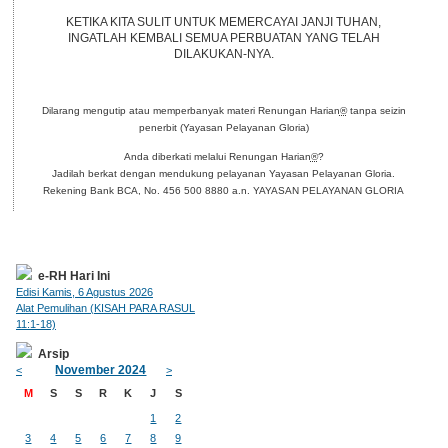
KETIKA KITA SULIT UNTUK MEMERCAYAI JANJI TUHAN,
INGATLAH KEMBALI SEMUA PERBUATAN YANG TELAH
DILAKUKAN-NYA.
Dilarang mengutip atau memperbanyak materi Renungan Harian
®
tanpa seizin
penerbit (Yayasan Pelayanan Gloria)
Anda diberkati melalui Renungan Harian
®
?
Jadilah berkat dengan mendukung pelayanan Yayasan Pelayanan Gloria.
Rekening Bank BCA, No. 456 500 8880 a.n. YAYASAN PELAYANAN GLORIA
e-RH Hari Ini
Edisi Kamis, 6 Agustus 2026
Alat Pemulihan (KISAH PARA RASUL
11:1-18)
Arsip
November 2024
<
>
M
S
S
R
K
J
S
1
2
3
4
5
6
7
8
9