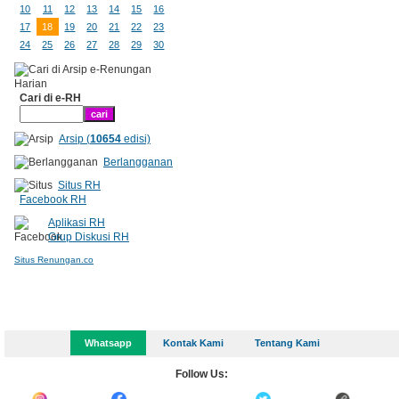
10
11
12
13
14
15
16
17
18
19
20
21
22
23
24
25
26
27
28
29
30
Cari di e-RH
Arsip (
10654
edisi)
Berlangganan
Situs RH
Facebook RH
Aplikasi RH
Grup Diskusi RH
Situs Renungan.co
Whatsapp
Kontak Kami
Tentang Kami
Follow Us: