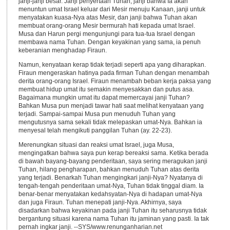
janji-janji besar. Janji penyertaan Tuhan, janji bahwa Ia akan
menuntun umat Israel keluar dari Mesir menuju Kanaan, janji untuk
menyatakan kuasa-Nya atas Mesir, dan janji bahwa Tuhan akan
membuat orang-orang Mesir bermurah hati kepada umat Israel.
Musa dan Harun pergi mengunjungi para tua-tua Israel dengan
membawa nama Tuhan. Dengan keyakinan yang sama, ia penuh
keberanian menghadap Firaun.
Namun, kenyataan kerap tidak terjadi seperti apa yang diharapkan.
Firaun mengeraskan hatinya pada firman Tuhan dengan menambah
derita orang-orang Israel. Firaun menambah beban kerja paksa yang
membuat hidup umat itu semakin menyesakkan dan putus asa.
Bagaimana mungkin umat itu dapat memercayai janji Tuhan?
Bahkan Musa pun menjadi tawar hati saat melihat kenyataan yang
terjadi. Sampai-sampai Musa pun menuduh Tuhan yang
mengutusnya sama sekali tidak melepaskan umat-Nya. Bahkan ia
menyesal telah mengikuti panggilan Tuhan (ay. 22-23).
Merenungkan situasi dan reaksi umat Israel, juga Musa,
mengingatkan bahwa saya pun kerap bereaksi sama. Ketika berada
di bawah bayang-bayang penderitaan, saya sering meragukan janji
Tuhan, hilang pengharapan, bahkan menuduh Tuhan atas derita
yang terjadi. Benarkah Tuhan mengingkari janji-Nya? Nyatanya di
tengah-tengah penderitaan umat-Nya, Tuhan tidak tinggal diam. Ia
benar-benar menyatakan kedahsyatan-Nya di hadapan umat-Nya
dan juga Firaun. Tuhan menepati janji-Nya. Akhirnya, saya
disadarkan bahwa keyakinan pada janji Tuhan itu seharusnya tidak
bergantung situasi karena nama Tuhan itu jaminan yang pasti. Ia tak
pernah ingkar janji. --SYS/www.renunganharian.net