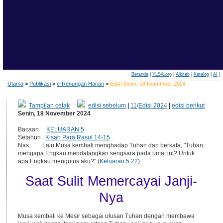
Beranda
|
YLSA.org
|
Alkitab
|
Katalog
|
AI
|
Utama
>
Publikasi
>
e-Renungan Harian
>
Edisi Senin, 18 November 2024
Tampilan cetak
edisi sebelum
|
11
/
Edisi 2024
|
edisi berikut
Senin, 18 November 2024
Bacaan :
KELUARAN 5
Setahun :
Kisah Para Rasul 14-15
Nas : Lalu Musa kembali menghadap Tuhan dan berkata, "Tuhan,
mengapa Engkau mendatangkan sengsara pada umat ini? Untuk
apa Engkau mengutus aku?" (
Keluaran 5:22
)
Saat Sulit Memercayai Janji-
Nya
Musa kembali ke Mesir sebagai utusan Tuhan dengan membawa