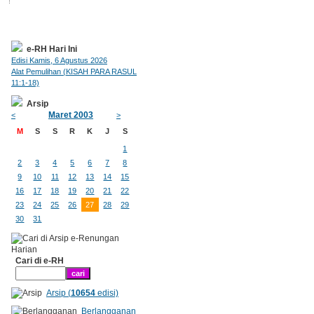
e-RH Hari Ini
Edisi Kamis, 6 Agustus 2026
Alat Pemulihan (KISAH PARA RASUL
11:1-18)
Arsip
Maret 2003
<
>
M
S
S
R
K
J
S
1
2
3
4
5
6
7
8
9
10
11
12
13
14
15
16
17
18
19
20
21
22
23
24
25
26
27
28
29
30
31
Cari di e-RH
Arsip (
10654
edisi)
Berlangganan