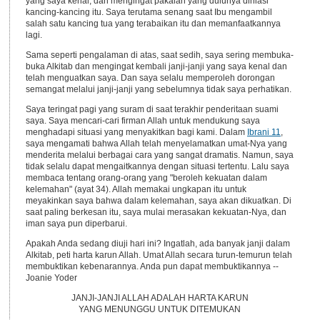
yang saya kenal, dan mengingat pakaian yang dulunya dihiasi
kancing-kancing itu. Saya terutama senang saat Ibu mengambil
salah satu kancing tua yang terabaikan itu dan memanfaatkannya
lagi.
Sama seperti pengalaman di atas, saat sedih, saya sering membuka-
buka Alkitab dan mengingat kembali janji-janji yang saya kenal dan
telah menguatkan saya. Dan saya selalu memperoleh dorongan
semangat melalui janji-janji yang sebelumnya tidak saya perhatikan.
Saya teringat pagi yang suram di saat terakhir penderitaan suami
saya. Saya mencari-cari firman Allah untuk mendukung saya
menghadapi situasi yang menyakitkan bagi kami. Dalam
Ibrani 11
,
saya mengamati bahwa Allah telah menyelamatkan umat-Nya yang
menderita melalui berbagai cara yang sangat dramatis. Namun, saya
tidak selalu dapat mengaitkannya dengan situasi tertentu. Lalu saya
membaca tentang orang-orang yang "beroleh kekuatan dalam
kelemahan" (ayat 34). Allah memakai ungkapan itu untuk
meyakinkan saya bahwa dalam kelemahan, saya akan dikuatkan. Di
saat paling berkesan itu, saya mulai merasakan kekuatan-Nya, dan
iman saya pun diperbarui.
Apakah Anda sedang diuji hari ini? Ingatlah, ada banyak janji dalam
Alkitab, peti harta karun Allah. Umat Allah secara turun-temurun telah
membuktikan kebenarannya. Anda pun dapat membuktikannya --
Joanie Yoder
JANJI-JANJI ALLAH ADALAH HARTA KARUN
YANG MENUNGGU UNTUK DITEMUKAN