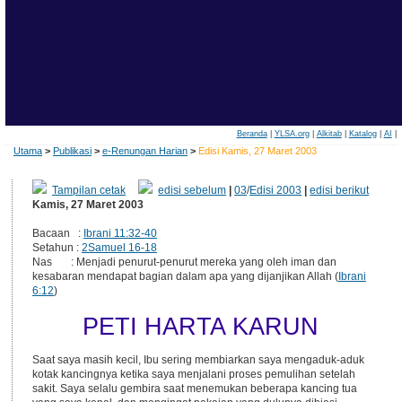
Beranda
|
YLSA.org
|
Alkitab
|
Katalog
|
AI
|
Utama
>
Publikasi
>
e-Renungan Harian
>
Edisi Kamis, 27 Maret 2003
Tampilan cetak
edisi sebelum
|
03
/
Edisi 2003
|
edisi berikut
Kamis, 27 Maret 2003
Bacaan :
Ibrani 11:32-40
Setahun :
2Samuel 16-18
Nas : Menjadi penurut-penurut mereka yang oleh iman dan
kesabaran mendapat bagian dalam apa yang dijanjikan Allah (
Ibrani
6:12
)
PETI HARTA KARUN
Saat saya masih kecil, Ibu sering membiarkan saya mengaduk-aduk
kotak kancingnya ketika saya menjalani proses pemulihan setelah
sakit. Saya selalu gembira saat menemukan beberapa kancing tua