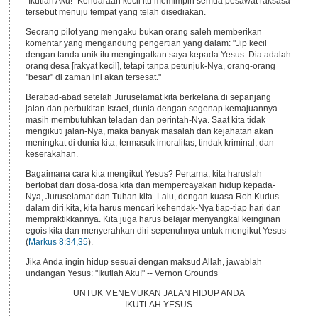
"Ikutlah Aku!" Kendaraan kecil itu memimpin semua pesawat raksasa
tersebut menuju tempat yang telah disediakan.
Seorang pilot yang mengaku bukan orang saleh memberikan
komentar yang mengandung pengertian yang dalam: "Jip kecil
dengan tanda unik itu mengingatkan saya kepada Yesus. Dia adalah
orang desa [rakyat kecil], tetapi tanpa petunjuk-Nya, orang-orang
"besar" di zaman ini akan tersesat."
Berabad-abad setelah Juruselamat kita berkelana di sepanjang
jalan dan perbukitan Israel, dunia dengan segenap kemajuannya
masih membutuhkan teladan dan perintah-Nya. Saat kita tidak
mengikuti jalan-Nya, maka banyak masalah dan kejahatan akan
meningkat di dunia kita, termasuk imoralitas, tindak kriminal, dan
keserakahan.
Bagaimana cara kita mengikut Yesus? Pertama, kita haruslah
bertobat dari dosa-dosa kita dan mempercayakan hidup kepada-
Nya, Juruselamat dan Tuhan kita. Lalu, dengan kuasa Roh Kudus
dalam diri kita, kita harus mencari kehendak-Nya tiap-tiap hari dan
mempraktikkannya. Kita juga harus belajar menyangkal keinginan
egois kita dan menyerahkan diri sepenuhnya untuk mengikut Yesus
(
Markus 8:34,35
).
Jika Anda ingin hidup sesuai dengan maksud Allah, jawablah
undangan Yesus: "Ikutlah Aku!" -- Vernon Grounds
UNTUK MENEMUKAN JALAN HIDUP ANDA
IKUTLAH YESUS