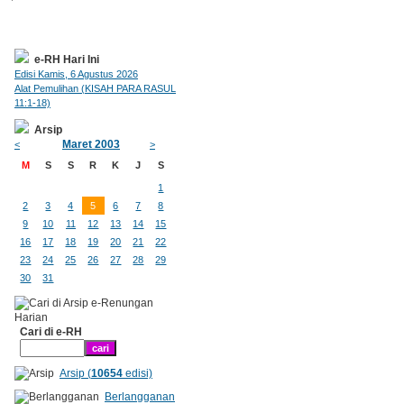
e-RH Hari Ini
Edisi Kamis, 6 Agustus 2026
Alat Pemulihan (KISAH PARA RASUL
11:1-18)
Arsip
Maret 2003
<
>
M
S
S
R
K
J
S
1
2
3
4
5
6
7
8
9
10
11
12
13
14
15
16
17
18
19
20
21
22
23
24
25
26
27
28
29
30
31
Cari di e-RH
Arsip (
10654
edisi)
Berlangganan