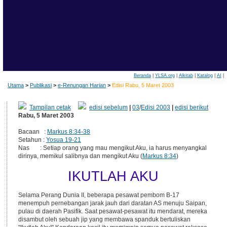
Beranda
|
YLSA.org
|
Alkitab
|
Katalog
|
AI
|
Utama
>
Publikasi
>
e-Renungan Harian
>
Edisi Rabu, 5 Maret 2003
Tampilan cetak
edisi sebelum
|
03
/
Edisi 2003
|
edisi berikut
Rabu, 5 Maret 2003
Bacaan :
Markus 8:34-38
Setahun :
Yosua 19-21
Nas : Setiap orang yang mau mengikut Aku, ia harus menyangkal
dirinya, memikul salibnya dan mengikut Aku (
Markus 8:34
)
IKUTLAH AKU
Selama Perang Dunia II, beberapa pesawat pembom B-17
menempuh pernebangan jarak jauh dari daratan AS menuju Saipan,
pulau di daerah Pasifik. Saat pesawat-pesawat itu mendarat, mereka
disambut oleh sebuah jip yang membawa spanduk bertuliskan