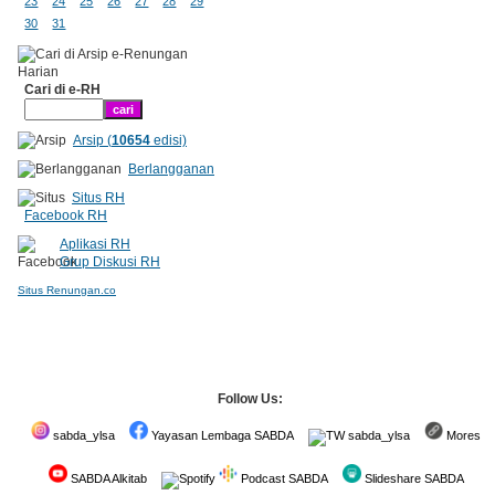
23
24
25
26
27
28
29
30
31
Cari di e-RH
Arsip (
10654
edisi)
Berlangganan
Situs RH
Facebook RH
Aplikasi RH
Grup Diskusi RH
Situs Renungan.co
Follow Us:
sabda_ylsa
Yayasan Lembaga SABDA
sabda_ylsa
Mores
SABDA Alkitab
Podcast SABDA
Slideshare SABDA