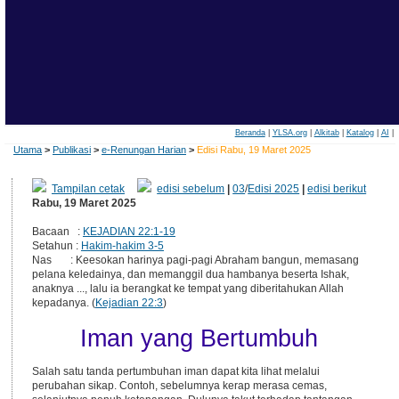
Beranda
|
YLSA.org
|
Alkitab
|
Katalog
|
AI
|
Utama
>
Publikasi
>
e-Renungan Harian
>
Edisi Rabu, 19 Maret 2025
Tampilan cetak
edisi sebelum
|
03
/
Edisi 2025
|
edisi berikut
Rabu, 19 Maret 2025
Bacaan :
KEJADIAN 22:1-19
Setahun :
Hakim-hakim 3-5
Nas : Keesokan harinya pagi-pagi Abraham bangun, memasang
pelana keledainya, dan memanggil dua hambanya beserta Ishak,
anaknya ..., lalu ia berangkat ke tempat yang diberitahukan Allah
kepadanya. (
Kejadian 22:3
)
Iman yang Bertumbuh
Salah satu tanda pertumbuhan iman dapat kita lihat melalui
perubahan sikap. Contoh, sebelumnya kerap merasa cemas,