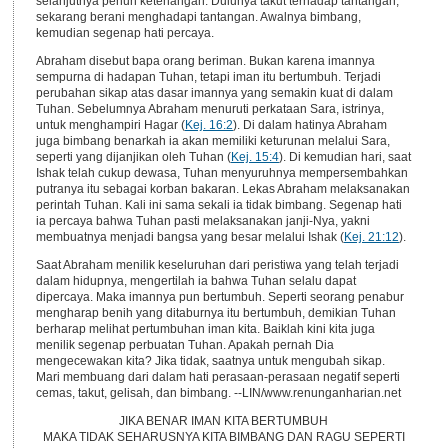
selanjutnya penuh ketenangan. Dulunya takut terhadap tantangan,
sekarang berani menghadapi tantangan. Awalnya bimbang,
kemudian segenap hati percaya.
Abraham disebut bapa orang beriman. Bukan karena imannya
sempurna di hadapan Tuhan, tetapi iman itu bertumbuh. Terjadi
perubahan sikap atas dasar imannya yang semakin kuat di dalam
Tuhan. Sebelumnya Abraham menuruti perkataan Sara, istrinya,
untuk menghampiri Hagar (
Kej. 16:2
). Di dalam hatinya Abraham
juga bimbang benarkah ia akan memiliki keturunan melalui Sara,
seperti yang dijanjikan oleh Tuhan (
Kej. 15:4
). Di kemudian hari, saat
Ishak telah cukup dewasa, Tuhan menyuruhnya mempersembahkan
putranya itu sebagai korban bakaran. Lekas Abraham melaksanakan
perintah Tuhan. Kali ini sama sekali ia tidak bimbang. Segenap hati
ia percaya bahwa Tuhan pasti melaksanakan janji-Nya, yakni
membuatnya menjadi bangsa yang besar melalui Ishak (
Kej. 21:12
).
Saat Abraham menilik keseluruhan dari peristiwa yang telah terjadi
dalam hidupnya, mengertilah ia bahwa Tuhan selalu dapat
dipercaya. Maka imannya pun bertumbuh. Seperti seorang penabur
mengharap benih yang ditaburnya itu bertumbuh, demikian Tuhan
berharap melihat pertumbuhan iman kita. Baiklah kini kita juga
menilik segenap perbuatan Tuhan. Apakah pernah Dia
mengecewakan kita? Jika tidak, saatnya untuk mengubah sikap.
Mari membuang dari dalam hati perasaan-perasaan negatif seperti
cemas, takut, gelisah, dan bimbang. --LIN/www.renunganharian.net
JIKA BENAR IMAN KITA BERTUMBUH
MAKA TIDAK SEHARUSNYA KITA BIMBANG DAN RAGU SEPERTI