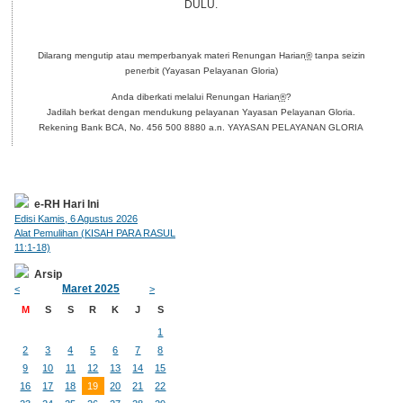
DULU.
Dilarang mengutip atau memperbanyak materi Renungan Harian
®
tanpa seizin
penerbit (Yayasan Pelayanan Gloria)
Anda diberkati melalui Renungan Harian
®
?
Jadilah berkat dengan mendukung pelayanan Yayasan Pelayanan Gloria.
Rekening Bank BCA, No. 456 500 8880 a.n. YAYASAN PELAYANAN GLORIA
e-RH Hari Ini
Edisi Kamis, 6 Agustus 2026
Alat Pemulihan (KISAH PARA RASUL
11:1-18)
Arsip
Maret 2025
<
>
M
S
S
R
K
J
S
1
2
3
4
5
6
7
8
9
10
11
12
13
14
15
16
17
18
19
20
21
22