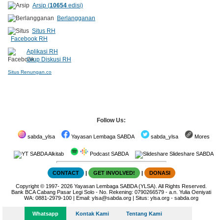
Arsip (
10654
edisi)
Berlangganan
Situs RH
Facebook RH
Aplikasi RH
Grup Diskusi RH
Situs Renungan.co
Follow Us:
sabda_ylsa
Yayasan Lembaga SABDA
sabda_ylsa
Mores
SABDA Alkitab
Podcast SABDA
Slideshare SABDA
CONTACT
|
GET INVOLVED!
|
DONASI
Copyright
© 1997-
2026
Yayasan Lembaga SABDA (YLSA).
All Rights Reserved.
Bank BCA Cabang Pasar Legi Solo - No. Rekening: 0790266579 - a.n. Yulia Oeniyati
WA:
0881-2979-100
| Email:
ylsa@sabda.org
| Situs:
ylsa.org
-
sabda.org
Whatsapp
Kontak Kami
Tentang Kami