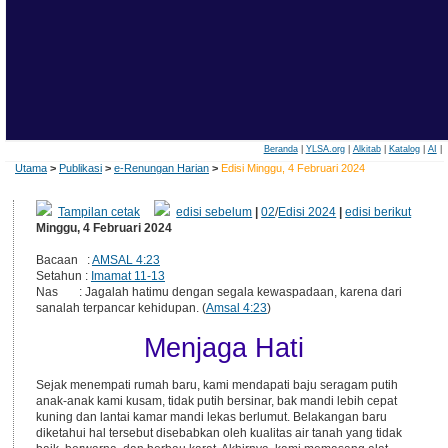
Beranda
|
YLSA.org
|
Alkitab
|
Katalog
|
AI
|
Utama
>
Publikasi
>
e-Renungan Harian
>
Edisi Minggu, 4 Februari 2024
Tampilan cetak
edisi sebelum
|
02
/
Edisi 2024
|
edisi berikut
Minggu, 4 Februari 2024
Bacaan :
AMSAL 4:23
Setahun :
Imamat 11-13
Nas : Jagalah hatimu dengan segala kewaspadaan, karena dari
sanalah terpancar kehidupan. (
Amsal 4:23
)
Menjaga Hati
Sejak menempati rumah baru, kami mendapati baju seragam putih
anak-anak kami kusam, tidak putih bersinar, bak mandi lebih cepat
kuning dan lantai kamar mandi lekas berlumut. Belakangan baru
diketahui hal tersebut disebabkan oleh kualitas air tanah yang tidak