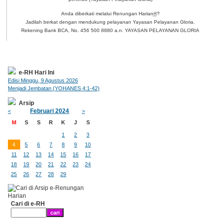
Anda diberkati melalui Renungan Harian
®
?
Jadilah berkat dengan mendukung pelayanan Yayasan Pelayanan Gloria.
Rekening Bank BCA, No. 456 500 8880 a.n. YAYASAN PELAYANAN GLORIA
e-RH Hari Ini
Edisi Minggu, 9 Agustus 2026
Menjadi Jembatan (YOHANES 4:1-42)
Arsip
Februari 2024
<
>
M
S
S
R
K
J
S
1
2
3
4
5
6
7
8
9
10
11
12
13
14
15
16
17
18
19
20
21
22
23
24
25
26
27
28
29
Cari di e-RH