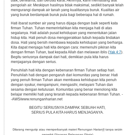
baik, berwarna, dan berbau karat. Akhirnya, kami memasang alat
pengolah air. Meskipun hasilnya tidak maksimal, sedikit banyak telah
mengurangi dampak air tanah yang kualitasnya buruk. Kualitas air
yang buruk berdampak buruk pula bagi beberapa hal di rumah.
Hati ibarat sumber air yang harus dijaga dengan baik seperti kata
firman Tuhan. Tuhan memerintahkan kita menjaga hati di atas
segalanya. Hati adalah pusat kehidupan yang menentukan jalan
hidup kita. Hati penuh dosa menggerakkan tubuh kepada tindakan
dosa. Hati yang bersih membawa kepada kehidupan yang berharga.
Kita dapat menjaga hati kita dengan cara: memenuhi pikiran kita
dengan firman Tuhan, taat kepada Allah dan melawan iblis (
Yak 4:7
).
Begitu seriusnya dampak dari hati, demikian pula kita harus
menjaganya dengan serius.
Penuhilah hati kita dengan kebenaran firman Tuhan setiap hari.
Penuhilah hati dengan pengaruh dari komunitas yang benar. Hati
yang penuh firman Tuhan akan membawa kehidupan kita penuh
dengan syukur, mengampuni, mengasihi, melayani Tuhan dan
sesama dengan ketulusan. Komunitas yang benar menolong kita
belajar memiliki hati yang terarah kepada kebenaran firman Tuhan. -
-AWS/www.renunganharian.net
BEGITU SERIUSNYA DAMPAK SEBUAH HATI,
SERIUS PULA KITA HARUS MENJAGANYA.
Dilarang mengutip atau memperbanyak materi Renungan Harian
®
tanpa seizin
penerbit (Yayasan Pelayanan Gloria)