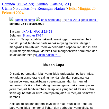
Beranda
|
YLSA.org
|
Alkitab
|
Katalog
|
AI
|
Utama
>
Publikasi
>
e-Renungan Harian
>
Edisi Minggu, 25
Februari 2024
Tampilan cetak
edisi sebelum
|
02
/
Edisi 2024
|
edisi berikut
Minggu, 25 Februari 2024
Bacaan :
HAKIM-HAKIM 2:6-23
Setahun :
Bilangan 33-34
Nas : Tetapi, apabila hakim itu meninggal, mereka kembali
berlaku jahat, lebih daripada nenek moyang mereka, dengan
mengikuti ilah-ilah lain; mereka beribadah kepada ilah-ilah itu dan
sujud menyembahnya. Mereka tidak menghentikan perbuatan dan
kelakuan mereka y (
Hakim-hakim 2:19
)
Mudah Lupa
Di suatu perempatan jalan yang tidak terdapat lampu lalu lintas,
terkadang orang-orang saling mendahului dan sembarangan
dalam berkendara, akibatnya perempatan jalan itu menjadi
semrawut. Ketika polisi datang dan mengatur maka perempatan
jalan menjadi tertib kembali. Tetapi apa yang terjadi ketika polisi
tidak lagi berada di situ? Perempatan jalan itu menjadi semrawut
kembali.
Setelah Yosua dan generasinya telah mati, munculah generasi
baru yang tidak mengenal Tuhan dan perbuatan yang dilakukan-