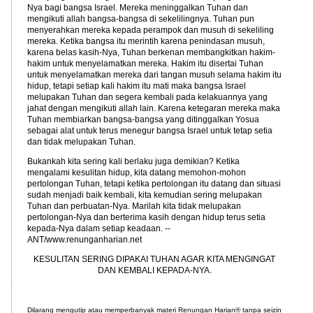
Nya bagi bangsa Israel. Mereka meninggalkan Tuhan dan
mengikuti allah bangsa-bangsa di sekelilingnya. Tuhan pun
menyerahkan mereka kepada perampok dan musuh di sekeliling
mereka. Ketika bangsa itu merintih karena penindasan musuh,
karena belas kasih-Nya, Tuhan berkenan membangkitkan hakim-
hakim untuk menyelamatkan mereka. Hakim itu disertai Tuhan
untuk menyelamatkan mereka dari tangan musuh selama hakim itu
hidup, tetapi setiap kali hakim itu mati maka bangsa Israel
melupakan Tuhan dan segera kembali pada kelakuannya yang
jahat dengan mengikuti allah lain. Karena ketegaran mereka maka
Tuhan membiarkan bangsa-bangsa yang ditinggalkan Yosua
sebagai alat untuk terus menegur bangsa Israel untuk tetap setia
dan tidak melupakan Tuhan.
Bukankah kita sering kali berlaku juga demikian? Ketika
mengalami kesulitan hidup, kita datang memohon-mohon
pertolongan Tuhan, tetapi ketika pertolongan itu datang dan situasi
sudah menjadi baik kembali, kita kemudian sering melupakan
Tuhan dan perbuatan-Nya. Marilah kita tidak melupakan
pertolongan-Nya dan berterima kasih dengan hidup terus setia
kepada-Nya dalam setiap keadaan. --
ANT/www.renunganharian.net
KESULITAN SERING DIPAKAI TUHAN AGAR KITA MENGINGAT
DAN KEMBALI KEPADA-NYA.
Dilarang mengutip atau memperbanyak materi Renungan Harian
®
tanpa seizin