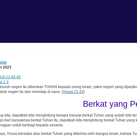
etak
et 2023
UA 21:43-45
a 1-3
uruh negeri itu diberikan TUHAN kepada orang Israel, yakni negeri yang dijan
ki negeri itu dan menetap di sana. (
Yosua 21:43
)
Berkat yang 
p kita, dapatkah kita menghitung berapa banyak berkat Tuhan yang sudah kita terim
pi dari banyaknya berkat Tuhan itu, dapatkah kita menghitung berkat Tuhan yang kit
ru enggan untuk berbagi kepada sesama.
nya, Yosua bersaksi atas berkat Tuhan yang diterima oleh bangsa Israel, bahwa 