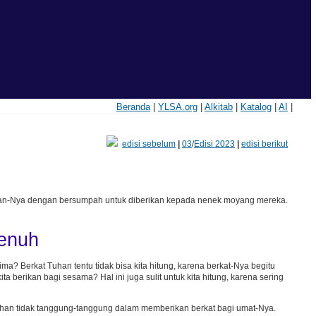
Beranda
|
YLSA.org
|
Alkitab
|
Katalog
|
AI
|
edisi sebelum
|
03
/
Edisi 2023
|
edisi berikut
jikan-Nya dengan bersumpah untuk diberikan kepada nenek moyang mereka.
Penuh
a? Berkat Tuhan tentu tidak bisa kita hitung, karena berkat-Nya begitu
a berikan bagi sesama? Hal ini juga sulit untuk kita hitung, karena sering
Tuhan tidak tanggung-tanggung dalam memberikan berkat bagi umat-Nya.