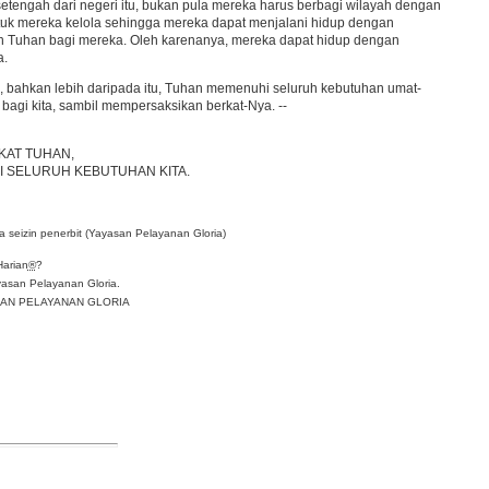
etengah dari negeri itu, bukan pula mereka harus berbagi wilayah dengan
ntuk mereka kelola sehingga mereka dapat menjalani hidup dengan
an Tuhan bagi mereka. Oleh karenanya, mereka dapat hidup dengan
a.
a, bahkan lebih daripada itu, Tuhan memenuhi seluruh kebutuhan umat-
 bagi kita, sambil mempersaksikan berkat-Nya. --
KAT TUHAN,
I SELURUH KEBUTUHAN KITA.
 seizin penerbit (Yayasan Pelayanan Gloria)
Harian
®
?
asan Pelayanan Gloria.
YASAN PELAYANAN GLORIA