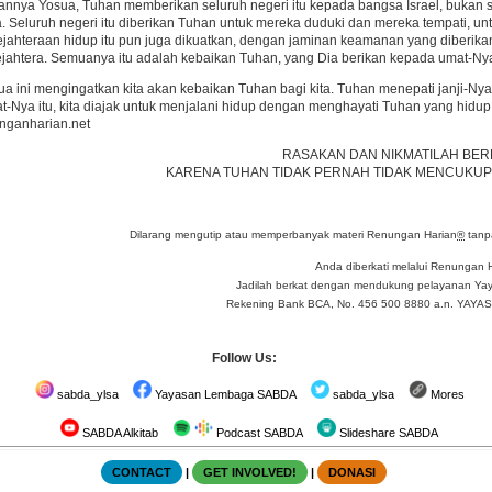
nnya Yosua, Tuhan memberikan seluruh negeri itu kepada bangsa Israel, bukan s
. Seluruh negeri itu diberikan Tuhan untuk mereka duduki dan mereka tempati, u
ejahteraan hidup itu pun juga dikuatkan, dengan jaminan keamanan yang diberik
jahtera. Semuanya itu adalah kebaikan Tuhan, yang Dia berikan kepada umat-Ny
a ini mengingatkan kita akan kebaikan Tuhan bagi kita. Tuhan menepati janji-Ny
at-Nya itu, kita diajak untuk menjalani hidup dengan menghayati Tuhan yang hidup
ganharian.net
RASAKAN DAN NIKMATILAH BER
KARENA TUHAN TIDAK PERNAH TIDAK MENCUKUP
Dilarang mengutip atau memperbanyak materi Renungan Harian
®
tanpa
Anda diberkati melalui Renungan 
Jadilah berkat dengan mendukung pelayanan Yay
Rekening Bank BCA, No. 456 500 8880 a.n. YA
Follow Us:
sabda_ylsa
Yayasan Lembaga SABDA
sabda_ylsa
Mores
SABDA Alkitab
Podcast SABDA
Slideshare SABDA
CONTACT
|
GET INVOLVED!
|
DONASI