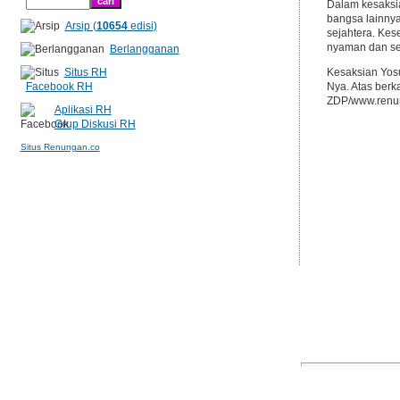
Dalam kesaksia
bangsa lainnya
Arsip (
10654
edisi)
sejahtera. Kes
nyaman dan se
Berlangganan
Situs RH
Kesaksian Yosu
Facebook RH
Nya. Atas berk
ZDP/www.renun
Aplikasi RH
Grup Diskusi RH
Situs Renungan.co