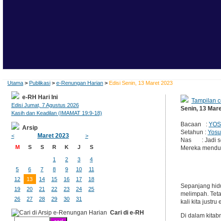
Utama
>
Publikasi
>
e-Renungan Harian
>
Edisi Senin, 13 Maret 2023
e-RH Hari Ini
Tampilan c
Edisi Jumat, 7 Agustus 2026
Senin, 13 Mar
Kasih dan Keadilan (IMAMAT 19:9-18)
Bacaan :
YOS
Arsip
Setahun :
Yosu
Maret 2023
<
>
Nas : Jadi sel
M
S
S
R
K
J
S
Mereka mendudu
1
2
3
4
5
6
7
8
9
10
11
12
13
14
15
16
17
18
Sepanjang hidu
19
20
21
22
23
24
25
melimpah. Teta
26
27
28
29
30
31
kali kita just
Cari di e-RH
Di dalam kitab