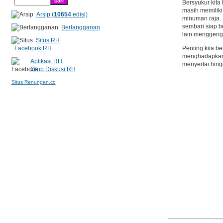
Bersyukur kita
masih memiliki
Arsip (
10654
edisi)
minuman raja. 
sembari siap 
Berlangganan
lain menggen
Situs RH
Facebook RH
Penting kita b
menghadapkan k
Aplikasi RH
menyertai hing
Grup Diskusi RH
Situs Renungan.co