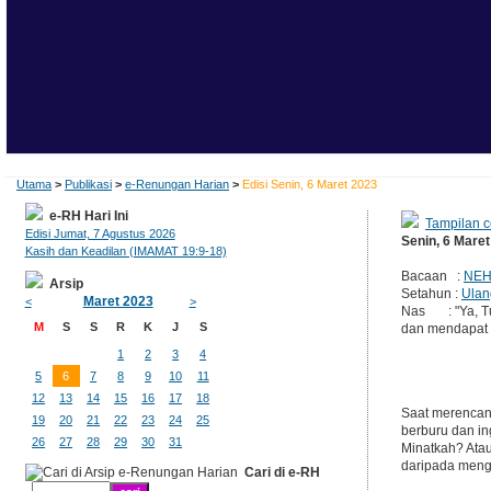
Utama
>
Publikasi
>
e-Renungan Harian
>
Edisi Senin, 6 Maret 2023
e-RH Hari Ini
Tampilan c
Edisi Jumat, 7 Agustus 2026
Senin, 6 Mare
Kasih dan Keadilan (IMAMAT 19:9-18)
Bacaan :
NEH
Arsip
Setahun :
Ulan
Maret 2023
<
>
Nas : "Ya, Tu
M
S
S
R
K
J
S
dan mendapat be
1
2
3
4
5
6
7
8
9
10
11
12
13
14
15
16
17
18
Saat merencana
19
20
21
22
23
24
25
berburu dan in
26
27
28
29
30
31
Minatkah? Atau
daripada men
Cari di e-RH