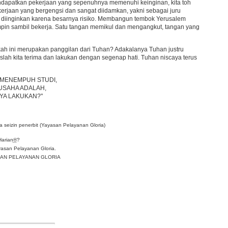
mendapatkan pekerjaan yang sepenuhnya memenuhi keinginan, kita toh
erjaan yang bergengsi dan sangat diidamkan, yakni sebagai juru
ak diinginkan karena besarnya risiko. Membangun tembok Yerusalem
n sambil bekerja. Satu tangan memikul dan mengangkut, tangan yang
akah ini merupakan panggilan dari Tuhan? Adakalanya Tuhan justru
ah kita terima dan lakukan dengan segenap hati. Tuhan niscaya terus
 MENEMPUH STUDI,
USAHA ADALAH,
AYA LAKUKAN?"
 seizin penerbit (Yayasan Pelayanan Gloria)
Harian
®
?
asan Pelayanan Gloria.
YASAN PELAYANAN GLORIA