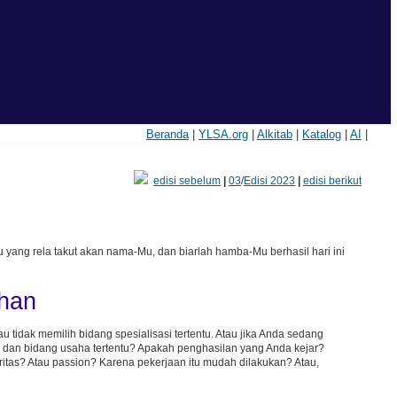
Beranda
|
YLSA.org
|
Alkitab
|
Katalog
|
AI
|
edisi sebelum
|
03
/
Edisi 2023
|
edisi berikut
ang rela takut akan nama-Mu, dan biarlah hamba-Mu berhasil hari ini
uhan
tidak memilih bidang spesialisasi tertentu. Atau jika Anda sedang
, dan bidang usaha tertentu? Apakah penghasilan yang Anda kejar?
itas? Atau passion? Karena pekerjaan itu mudah dilakukan? Atau,