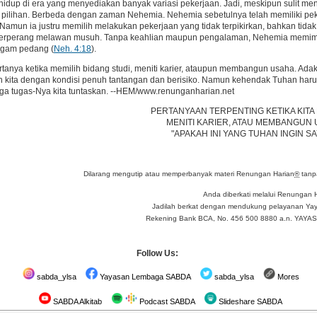
 hidup di era yang menyediakan banyak variasi pekerjaan. Jadi, meskipun sulit 
 pilihan. Berbeda dengan zaman Nehemia. Nehemia sebetulnya telah memiliki pek
Namun ia justru memilih melakukan pekerjaan yang tidak terpikirkan, bahkan tid
berperang melawan musuh. Tanpa keahlian maupun pengalaman, Nehemia memimpi
ggam pedang (
Neh. 4:18
).
ertanya ketika memilih bidang studi, meniti karier, ataupun membangun usaha. Ad
ita dengan kondisi penuh tantangan dan berisiko. Namun kehendak Tuhan harusl
ga tugas-Nya kita tuntaskan. --HEM/www.renunganharian.net
PERTANYAAN TERPENTING KETIKA KITA
MENITI KARIER, ATAU MEMBANGUN 
"APAKAH INI YANG TUHAN INGIN S
Dilarang mengutip atau memperbanyak materi Renungan Harian
®
tanpa
Anda diberkati melalui Renungan 
Jadilah berkat dengan mendukung pelayanan Yay
Rekening Bank BCA, No. 456 500 8880 a.n. YA
Follow Us:
sabda_ylsa
Yayasan Lembaga SABDA
sabda_ylsa
Mores
SABDA Alkitab
Podcast SABDA
Slideshare SABDA