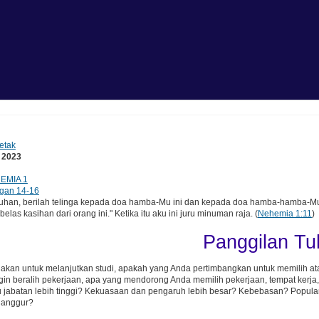
etak
t 2023
EMIA 1
gan 14-16
han, berilah telinga kepada doa hamba-Mu ini dan kepada doa hamba-hamba-Mu y
las kasihan dari orang ini." Ketika itu aku ini juru minuman raja. (
Nehemia 1:11
)
Panggilan T
kan untuk melanjutkan studi, apakah yang Anda pertimbangkan untuk memilih atau 
gin beralih pekerjaan, apa yang mendorong Anda memilih pekerjaan, tempat kerja
 jabatan lebih tinggi? Kekuasaan dan pengaruh lebih besar? Kebebasan? Popular
ganggur?