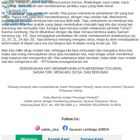
Berlangganan
jadi tidak mengerti seperti apa rasanya punya mertua. Belakangan saya sadar, saya
Situs RH
sombong, membela diri dan membenarkan perilaku saya yang tidak benar.
Facebook RH
Musuh terbesar kita adalah diri sendiri. Kita punya mekanisme pertahanan diri yang luar
Aplikasi RH
biasa. Hanya kita yang bisa merobohkannya, dengan mau rendah hati. Mekanisme
Grup Diskusi RH
pertahanan diri bisa membuat kita merasa lebih baik. Tapi, mekanisme ini membuat kita
Situs Renungan.co
tetap pada sikap dan praktik yang dapat menimbulkan masalah bagi kita dan orang lain,
sekarang dan kemudian hari. Kenapa Saul merasa sudah melakukan perintah Tuhan?
Karena sombong. Hal ini dibuktikan dengan dia tidak merasa berdosa waktu Samuel
bertanya (ay. 14). Saul mengajukan pembelaan diri untuk membenarkan tindakannya (ay.
15, 20, 21, 24 dan 25). Saul akhirnya memang mengaku dosa, tetapi itu demi mendapatkan
kehormatan di depan para tua-tua bangsa dan di depan orang Israel (ay. 30).
Mari kita miliki sikap rendah hati, sehingga kita bisa menyadari dan mengakui dosa kita.
Kalau ada orang menunjukkan dosa atau kesalahan kita, mari belajar untuk memikirkan
kata-katanya dan mengoreksi diri. Kita selamanya tidak berubah, kalau tidak mau rendah
hati dan mengoreksi diri. --RTG/www.renunganharian.net
KERENDAHAN HATI MEMAMPUKAN KITA MENERIMA TEGURAN,
SADAR DIRI, MENGAKU DOSA, DAN BERUBAH.
Dilarang mengutip atau memperbanyak materi Renungan Harian
®
tanpa seizin penerbit (Yayasan
Pelayanan Gloria)
Anda diberkati melalui Renungan Harian
®
?
Jadilah berkat dengan mendukung pelayanan Yayasan Pelayanan Gloria.
Rekening Bank BCA, No. 456 500 8880 a.n. YAYASAN PELAYANAN GLORIA
Follow Us:
sabda_ylsa
Yayasan Lembaga SABDA
Whatsapp
Kontak Kami
Tentang Kami