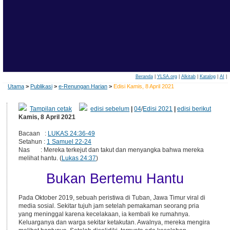
Beranda
|
YLSA.org
|
Alkitab
|
Katalog
|
AI
|
Utama
>
Publikasi
>
e-Renungan Harian
>
Edisi Kamis, 8 April 2021
Tampilan cetak
edisi sebelum
|
04
/
Edisi 2021
|
edisi berikut
Kamis, 8 April 2021
Bacaan :
LUKAS 24:36-49
Setahun :
1 Samuel 22-24
Nas : Mereka terkejut dan takut dan menyangka bahwa mereka
melihat hantu. (
Lukas 24:37
)
Bukan Bertemu Hantu
Pada Oktober 2019, sebuah peristiwa di Tuban, Jawa Timur viral di
media sosial. Sekitar tujuh jam setelah pemakaman seorang pria
yang meninggal karena kecelakaan, ia kembali ke rumahnya.
Keluarganya dan warga sekitar ketakutan. Awalnya, mereka mengira