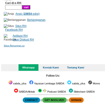
Cari di e-RH
Arsip (
10654
edisi)
Berlangganan
Situs RH
Facebook RH
Aplikasi RH
Grup Diskusi RH
Situs Renungan.co
Whatsapp
Kontak Kami
Tentang Kami
Follow Us:
sabda_ylsa
Yayasan Lembaga SABDA
sabda_ylsa
Mores
SABDA Alkitab
Podcast SABDA
Slideshare SABDA
CONTACT
|
GET INVOLVED!
|
DONASI