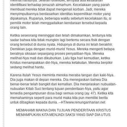
melihat hantunya. Setelah diselidiki, ternyata ada kesalahan
identifikasi terhadap jenazah almarhum. Kecelakaan yang parah
membuat mereka tidak dapat mengenali korban. Jadi, mereka
menyimpulkannya berdasarkan identitas kepemilikan motor yang
dipakainya. Rupanya, beberapa waktu sebelum kecelakaan itu, si
pemilik motor telah menggadaikan kendaraan tersebut kepada
orang lain.
Ketika seseorang meninggal dan telah dimakamkan, tentunya kita
sadar bahwa kita tidak mungkin lagi bertemu secara fisik dengan
orang tersebut di dunia nyata. Hidupnya di dunia ini telah berakhir.
Demikian juga dengan murid-murid Yesus. Mereka mengerti betapa
beratnya siksaan sepanjang proses penyaliban-Nya. Mereka
melihat-Nya mati dan dikuburkan. Lalu tiga hari kemudian, ketika
Kristus menampakkan diri-Nya, mereka ketakutan. Mereka berpikir
sedang melihat hantu.
Karena itulah Yesus meminta mereka meraba tangan dan kaki-Nya.
Dia juga makan di depan mereka. Dia menegaskan bahwa Dia
benar-benar telah bangkit dari kematian. Dia menjelaskan nubuatan-
nubuatan Kitab Suci tentang tujuan penderitaan-Nya, yaitu agar
tersedia pengampunan dosa bagi semua orang (ay. 47). Ketika kita
memahaminya seperti para murid maka kita pun memiliki berita
untuk dibagikan kepada dunia. --HT/www.renunganharian.net
MEMAHAMI MAKNA DAN TUJUAN PENDERITAAN KRISTUS
MEMAMPUKAN KITA MENJADI SAKSI YANG SIAP DIA UTUS.