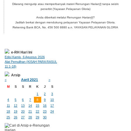
Dilarang mengutip atau memperbanyak materi Renungan Harian
®
tanpa seizin
penerbit (Yayasan Pelayanan Gloria)
Anda diberkati melalui Renungan Harian
®
?
Jadilah berkat dengan mendukung pelayanan Yayasan Pelayanan Gloria.
Rekening Bank BCA, No. 456 500 8880 a.n. YAYASAN PELAYANAN GLORIA
e-RH Hari Ini
Edisi Kamis, 6 Agustus 2026
Alat Pemulihan (KISAH PARA RASUL
11:1-18)
Arsip
April 2021
<
>
M
S
S
R
K
J
S
1
2
3
4
5
6
7
8
9
10
11
12
13
14
15
16
17
18
19
20
21
22
23
24
25
26
27
28
29
30