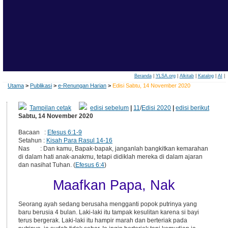
Beranda
|
YLSA.org
|
Alkitab
|
Katalog
|
AI
|
Utama
>
Publikasi
>
e-Renungan Harian
>
Edisi Sabtu, 14 November 2020
Tampilan cetak
edisi sebelum
|
11
/
Edisi 2020
|
edisi berikut
Sabtu, 14 November 2020
Bacaan :
Efesus 6:1-9
Setahun :
Kisah Para Rasul 14-16
Nas : Dan kamu, Bapak-bapak, janganlah bangkitkan kemarahan
di dalam hati anak-anakmu, tetapi didiklah mereka di dalam ajaran
dan nasihat Tuhan. (
Efesus 6:4
)
Maafkan Papa, Nak
Seorang ayah sedang berusaha mengganti popok putrinya yang
baru berusia 4 bulan. Laki-laki itu tampak kesulitan karena si bayi
terus bergerak. Laki-laki itu hampir marah dan berteriak pada