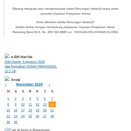
Dilarang mengutip atau memperbanyak materi Renungan Harian
®
tanpa seizin
penerbit (Yayasan Pelayanan Gloria)
Anda diberkati melalui Renungan Harian
®
?
Jadilah berkat dengan mendukung pelayanan Yayasan Pelayanan Gloria.
Rekening Bank BCA, No. 456 500 8880 a.n. YAYASAN PELAYANAN GLORIA
e-RH Hari Ini
Edisi Kamis, 6 Agustus 2026
Alat Pemulihan (KISAH PARA RASUL
11:1-18)
Arsip
November 2020
<
>
M
S
S
R
K
J
S
1
2
3
4
5
6
7
8
9
10
11
12
13
14
15
16
17
18
19
20
21
22
23
24
25
26
27
28
29
30