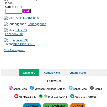
Cari di e-RH
Arsip (
10654
edisi)
Berlangganan
Situs RH
Facebook RH
Aplikasi RH
Grup Diskusi RH
Situs Renungan.co
Whatsapp
Kontak Kami
Tentang Kami
Follow Us:
sabda_ylsa
Yayasan Lembaga SABDA
sabda_ylsa
Mores
SABDA Alkitab
Podcast SABDA
Slideshare SABDA
CONTACT
|
GET INVOLVED!
|
DONASI