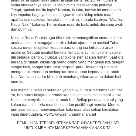
putrinya, ia sudah tidak sabar. Ia ingin berteriak tapi kemudian ia
sadar tindakannya salah. Ia ingin minta maaf kepada putrinya.
Tetapi, apakah hal itu logis? Namun, ia tahu, bahwa ini merupakan
kesempatan baginya untuk mengawali pola hidup minta maaf
apabila ia melakukan kesalahan, bahkan, kepada bayinya. "Maafkan
Papa, Nak, " katanya. Permintaan maaf itu baik, untuk diri sang ayah
dan putrinya!
Nasihat Rasul Paulus agar kita tidak membangkitkan amarah di hati
anak-anak dan mengajar mereka dalam ajaran dan nasihat Tuhan,
secara umum ditujukan kepada para orang tua terhadap-anak-
anaknya. Sebuah nasihat berkata: tempat tersulit untuk menyatakan
diri sebagai pengikut Kristus yang konsisten adalah rumah. Saat kita
berada di rumah, dikelilingi orang-orang yang mengenal kita dengan
sangat baik, sangat sulit untuk berpura-pura. Terkadang kita sulit
mengontrol emosi dan meluapkan kemarahan kepada anak-anak
kita. Dan tanpa sadar kita telah membangkitkan amarah dalam hati
mereka.
Kita membutuhkan keberanian yang cukup untuk merendahkan hati.
Ya, kita harus belajar merendahkan hati untuk meminta maaf ketika
kita telah menyakiti hati anak-anak kita. Setiap perkataan maaf yang
keluar dari mulut kita memberi teladan positif bagi mereka. Mereka
pun akan belajar menyampaikan kata maaf atas setiap kesalahan
yang diperbuatnya. --SYS/www.renunganharian.net
PEMULIHAN TERJADI KETIKA KITA PUNYA KERELAAN HATI
UNTUK MEMINTA MAAF KEPADA ANAK-ANAK KITA.