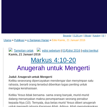
Beranda
|
YLSA.org
|
Alkitab
|
Katalog
|
AI
|
Utama
>
Publikasi
>
e-Santapan Harian
>
Edisi Kamis, 21 Januari 2016
Tampilan cetak
edisi sebelum
|
01
/
Edisi 2016
|
edisi berikut
Kamis, 21 Januari 2016
Markus 4:10-20
Anugerah untuk Mengerti
Judul: Anugerah untuk Mengerti
Ketika seseorang dipercayakan mendengar dan menyimpan satu
rahasia, berarti orang tersebut diberikan tugas penting untuk
menjaga kerahasiaan.
Ketika Yesus tidak bersama- sama orang banyak, murid-murid
datang menanyakan makna perumpamaan seorang penabur
kepada-Nya (10). Ternyata, dua belas murid Yesus diberi anugerah
untuk mengerti rahasia Kerajaan Allah. Artinya, Allah menyingkapkan