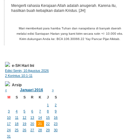
Mengerti rahasia Kerajaan Allah adalah anugerah. Karena itu,
hasilkan buah kebajikan dalam Kristus. [JH]
Mari memberkati para hamba Tuhan dan narapidana di banyak daerah
melalui edisi Santapan Harian yang kami kirim secara rutin +/- 10.000 eks.
Kirim dukungan Anda ke: BCA 106.30066.22 Yay Pancar Pijar Alkitab.
e-SH Hari Ini
Edisi Senin, 10 Agustus 2026
2 Korintus 10:1-11
Arsip
Januari 2016
<
>
M
S
S
R
K
J
S
1
2
3
4
5
6
7
8
9
10
11
12
13
14
15
16
17
18
19
20
21
22
23
24
25
26
27
28
29
30
31