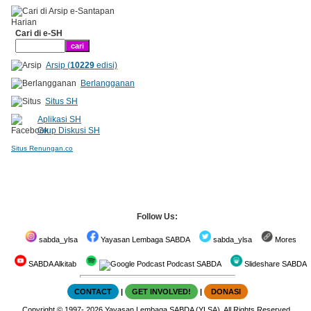
Cari di e-SH
Arsip (
10229
edisi)
Berlangganan
Situs SH
Aplikasi SH
Grup Diskusi SH
Situs Renungan.co
Follow Us:
sabda_ylsa
Yayasan Lembaga SABDA
sabda_ylsa
Mores
SABDA Alkitab
Podcast SABDA
Slideshare SABDA
CONTACT
|
GET INVOLVED!
|
DONASI
Copyright
© 1997-
2026
Yayasan Lembaga SABDA (YLSA).
All Rights Reserved.