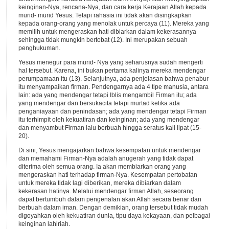
keinginan-Nya, rencana-Nya, dan cara kerja Kerajaan Allah kepada
murid- murid Yesus. Tetapi rahasia ini tidak akan disingkapkan
kepada orang-orang yang menolak untuk percaya (11). Mereka yang
memilih untuk mengeraskan hati dibiarkan dalam kekerasannya
sehingga tidak mungkin bertobat (12). Ini merupakan sebuah
penghukuman.
Yesus menegur para murid- Nya yang seharusnya sudah mengerti
hal tersebut. Karena, ini bukan pertama kalinya mereka mendengar
perumpamaan itu (13). Selanjutnya, ada penjelasan bahwa penabur
itu menyampaikan firman. Pendengarnya ada 4 tipe manusia, antara
lain: ada yang mendengar tetapi Iblis mengambil Firman itu; ada
yang mendengar dan bersukacita tetapi murtad ketika ada
penganiayaan dan penindasan; ada yang mendengar tetapi Firman
itu terhimpit oleh kekuatiran dan keinginan; ada yang mendengar
dan menyambut Firman lalu berbuah hingga seratus kali lipat (15-
20).
Di sini, Yesus mengajarkan bahwa kesempatan untuk mendengar
dan memahami Firman-Nya adalah anugerah yang tidak dapat
diterima oleh semua orang. Ia akan membiarkan orang yang
mengeraskan hati terhadap firman-Nya. Kesempatan pertobatan
untuk mereka tidak lagi diberikan, mereka dibiarkan dalam
kekerasan hatinya. Melalui mendengar firman Allah, seseorang
dapat bertumbuh dalam pengenalan akan Allah secara benar dan
berbuah dalam iman. Dengan demikian, orang tersebut tidak mudah
digoyahkan oleh kekuatiran dunia, tipu daya kekayaan, dan pelbagai
keinginan lahiriah.