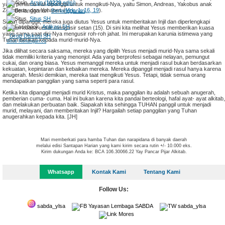
Arsip (
10229
edisi)
yang pertama kali dipanggil untuk mengikuti-Nya, yaitu Simon, Andreas, Yakobus anak
Zebedeus, dan Yohanes (
Mrk. 1: 16, 19
).
Berlangganan
Situs SH
Selain dipanggil, mereka juga diutus Yesus untuk memberitakan Injil dan diperlengkapi
Aplikasi SH
dengan kuasa untuk mengusir setan (15). Di sini kita melihat Yesus memberikan kuasa
yang sama saat diri-Nya mengusir roh-roh jahat. Ini merupakan karunia istimewa yang
Grup Diskusi SH
Tuhan berikan kepada murid-murid-Nya.
Situs Renungan.co
Jika dilihat secara saksama, mereka yang dipilih Yesus menjadi murid-Nya sama sekali
tidak memiliki kriteria yang menonjol. Ada yang berprofesi sebagai nelayan, pemungut
cukai, dan orang biasa. Yesus memanggil mereka untuk menjadi rasul bukan berdasarkan
kekuatan, kepintaran dan kebaikan mereka. Mereka dipanggil menjadi rasul hanya karena
anugerah. Meski demikian, mereka taat mengikuti Yesus. Tetapi, tidak semua orang
mendapatkan panggilan yang sama seperti para rasul.
Ketika kita dipanggil menjadi murid Kristus, maka panggilan itu adalah sebuah anugerah,
pemberian cuma- cuma. Hal ini bukan karena kita pandai berteologi, hafal ayat- ayat alkitab,
dan melakukan perbuatan baik. Siapakah kita sehingga TUHAN panggil untuk menjadi
murid, melayani, dan memberitakan Injil? Hargailah setiap panggilan yang Tuhan
anugerahkan kepada kita. [JH]
Mari memberkati para hamba Tuhan dan narapidana di banyak daerah
melalui edisi Santapan Harian yang kami kirim secara rutin +/- 10.000 eks.
Kirim dukungan Anda ke: BCA 106.30066.22 Yay Pancar Pijar Alkitab.
Whatsapp
Kontak Kami
Tentang Kami
Follow Us:
sabda_ylsa
Yayasan Lembaga SABDA
sabda_ylsa
Mores