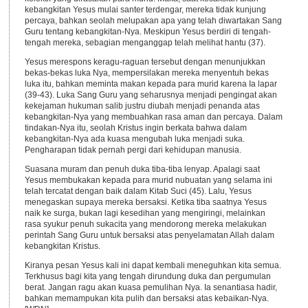
kebangkitan Yesus mulai santer terdengar, mereka tidak kunjung
percaya, bahkan seolah melupakan apa yang telah diwartakan Sang
Guru tentang kebangkitan-Nya. Meskipun Yesus berdiri di tengah-
tengah mereka, sebagian menganggap telah melihat hantu (37).
Yesus merespons keragu-raguan tersebut dengan menunjukkan
bekas-bekas luka Nya, mempersilakan mereka menyentuh bekas
luka itu, bahkan meminta makan kepada para murid karena Ia lapar
(39-43). Luka Sang Guru yang seharusnya menjadi pengingat akan
kekejaman hukuman salib justru diubah menjadi penanda atas
kebangkitan-Nya yang membuahkan rasa aman dan percaya. Dalam
tindakan-Nya itu, seolah Kristus ingin berkata bahwa dalam
kebangkitan-Nya ada kuasa mengubah luka menjadi suka.
Pengharapan tidak pernah pergi dari kehidupan manusia.
Suasana muram dan penuh duka tiba-tiba lenyap. Apalagi saat
Yesus membukakan kepada para murid nubuatan yang selama ini
telah tercatat dengan baik dalam Kitab Suci (45). Lalu, Yesus
menegaskan supaya mereka bersaksi. Ketika tiba saatnya Yesus
naik ke surga, bukan lagi kesedihan yang mengiringi, melainkan
rasa syukur penuh sukacita yang mendorong mereka melakukan
perintah Sang Guru untuk bersaksi atas penyelamatan Allah dalam
kebangkitan Kristus.
Kiranya pesan Yesus kali ini dapat kembali meneguhkan kita semua.
Terkhusus bagi kita yang tengah dirundung duka dan pergumulan
berat. Jangan ragu akan kuasa pemulihan Nya. Ia senantiasa hadir,
bahkan memampukan kita pulih dan bersaksi atas kebaikan-Nya.