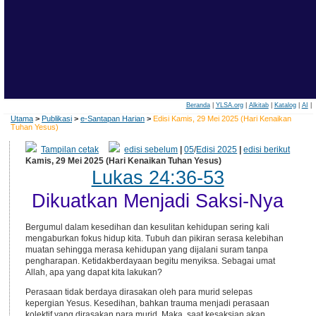
Beranda
|
YLSA.org
|
Alkitab
|
Katalog
|
AI
|
Utama
>
Publikasi
>
e-Santapan Harian
>
Edisi Kamis, 29 Mei 2025 (Hari Kenaikan
Tuhan Yesus)
Tampilan cetak
edisi sebelum
|
05
/
Edisi 2025
|
edisi berikut
Kamis, 29 Mei 2025 (Hari Kenaikan Tuhan Yesus)
Lukas 24:36-53
Dikuatkan Menjadi Saksi-Nya
Bergumul dalam kesedihan dan kesulitan kehidupan sering kali
mengaburkan fokus hidup kita. Tubuh dan pikiran serasa kelebihan
muatan sehingga merasa kehidupan yang dijalani suram tanpa
pengharapan. Ketidakberdayaan begitu menyiksa. Sebagai umat
Allah, apa yang dapat kita lakukan?
Perasaan tidak berdaya dirasakan oleh para murid selepas
kepergian Yesus. Kesedihan, bahkan trauma menjadi perasaan
kolektif yang dirasakan para murid. Maka, saat kesaksian akan