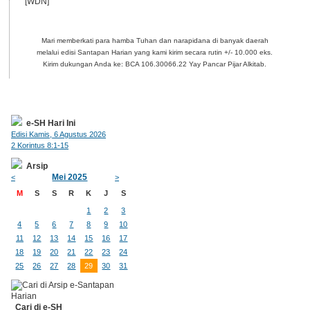
[WDN]
Mari memberkati para hamba Tuhan dan narapidana di banyak daerah
melalui edisi Santapan Harian yang kami kirim secara rutin +/- 10.000 eks.
Kirim dukungan Anda ke: BCA 106.30066.22 Yay Pancar Pijar Alkitab.
e-SH Hari Ini
Edisi Kamis, 6 Agustus 2026
2 Korintus 8:1-15
Arsip
Mei 2025
<
>
M
S
S
R
K
J
S
1
2
3
4
5
6
7
8
9
10
11
12
13
14
15
16
17
18
19
20
21
22
23
24
25
26
27
28
29
30
31
Cari di e-SH