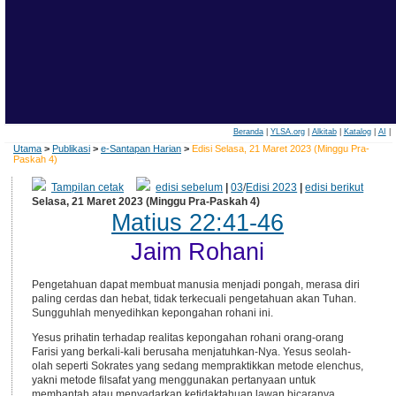
Beranda
|
YLSA.org
|
Alkitab
|
Katalog
|
AI
|
Utama
>
Publikasi
>
e-Santapan Harian
>
Edisi Selasa, 21 Maret 2023 (Minggu Pra-
Paskah 4)
Tampilan cetak
edisi sebelum
|
03
/
Edisi 2023
|
edisi berikut
Selasa, 21 Maret 2023 (Minggu Pra-Paskah 4)
Matius 22:41-46
Jaim Rohani
Pengetahuan dapat membuat manusia menjadi pongah, merasa diri
paling cerdas dan hebat, tidak terkecuali pengetahuan akan Tuhan.
Sungguhlah menyedihkan kepongahan rohani ini.
Yesus prihatin terhadap realitas kepongahan rohani orang-orang
Farisi yang berkali-kali berusaha menjatuhkan-Nya. Yesus seolah-
olah seperti Sokrates yang sedang mempraktikkan metode elenchus,
yakni metode filsafat yang menggunakan pertanyaan untuk
membantah atau menyadarkan ketidaktahuan lawan bicaranya.