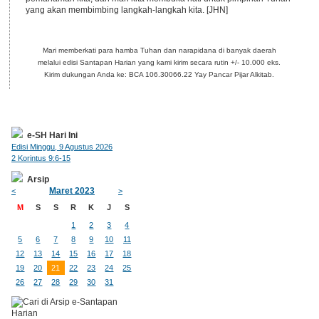
yang akan membimbing langkah-langkah kita. [JHN]
Mari memberkati para hamba Tuhan dan narapidana di banyak daerah
melalui edisi Santapan Harian yang kami kirim secara rutin +/- 10.000 eks.
Kirim dukungan Anda ke: BCA 106.30066.22 Yay Pancar Pijar Alkitab.
e-SH Hari Ini
Edisi Minggu, 9 Agustus 2026
2 Korintus 9:6-15
Arsip
Maret 2023
<
>
M
S
S
R
K
J
S
1
2
3
4
5
6
7
8
9
10
11
12
13
14
15
16
17
18
19
20
21
22
23
24
25
26
27
28
29
30
31