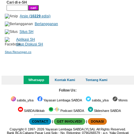
Cari di e-SH
Arsip (
10229
edisi)
Berlangganan
Situs SH
Aplikasi SH
Grup Diskusi SH
Situs Renungan.co
Whatsapp
Kontak Kami
Tentang Kami
Follow Us:
sabda_ylsa
Yayasan Lembaga SABDA
sabda_ylsa
Mores
SABDA Alkitab
Podcast SABDA
Slideshare SABDA
CONTACT
|
GET INVOLVED!
|
DONASI
Copyright
© 1997-
2026
Yayasan Lembaga SABDA (YLSA).
All Rights Reserved.
Bank BCA Cabang Pasar Legi Solo - No. Rekening: 0790266579 - a.n. Yulia Oeniyati