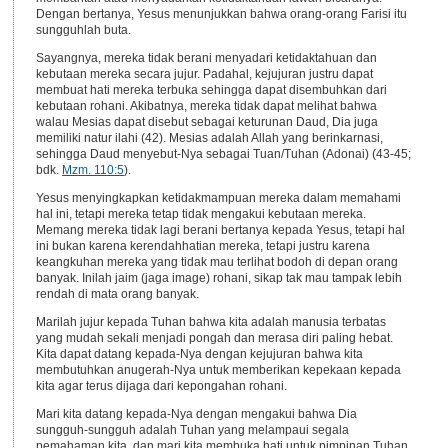
Dengan bertanya, Yesus menunjukkan bahwa orang-orang Farisi itu
sungguhlah buta.
Sayangnya, mereka tidak berani menyadari ketidaktahuan dan
kebutaan mereka secara jujur. Padahal, kejujuran justru dapat
membuat hati mereka terbuka sehingga dapat disembuhkan dari
kebutaan rohani. Akibatnya, mereka tidak dapat melihat bahwa
walau Mesias dapat disebut sebagai keturunan Daud, Dia juga
memiliki natur ilahi (42). Mesias adalah Allah yang berinkarnasi,
sehingga Daud menyebut-Nya sebagai Tuan/Tuhan (Adonai) (43-45;
bdk.
Mzm. 110:5
).
Yesus menyingkapkan ketidakmampuan mereka dalam memahami
hal ini, tetapi mereka tetap tidak mengakui kebutaan mereka.
Memang mereka tidak lagi berani bertanya kepada Yesus, tetapi hal
ini bukan karena kerendahhatian mereka, tetapi justru karena
keangkuhan mereka yang tidak mau terlihat bodoh di depan orang
banyak. Inilah jaim (jaga image) rohani, sikap tak mau tampak lebih
rendah di mata orang banyak.
Marilah jujur kepada Tuhan bahwa kita adalah manusia terbatas
yang mudah sekali menjadi pongah dan merasa diri paling hebat.
Kita dapat datang kepada-Nya dengan kejujuran bahwa kita
membutuhkan anugerah-Nya untuk memberikan kepekaan kepada
kita agar terus dijaga dari kepongahan rohani.
Mari kita datang kepada-Nya dengan mengakui bahwa Dia
sungguh-sungguh adalah Tuhan yang melampaui segala
pemahaman kita, dan mari kita membuka hati untuk pimpinan Tuhan