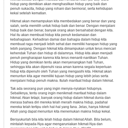
hidup yang demikian akan menghasilkan hidup yang baik dan
penuh sukacita, hidup yang rohani dan bermoral, serta kehidupan
kekal setelah kematian.
Hikmat akan memampukan kita membedakan yang benar dan yang
salah, serta memilih untuk hidup baik dan benar. Dengan menjalani
hidup baik dan benar, banyak orang akan bersahabat dengan kita.
Hal itu akan membuat hidup kita penuh kedamaian dan
kebahagiaan. Kehadiran damai dan bahagia dalam hidup kita
membuat raga menjadi lebih sehat dan memiliki harapan hidup yang
lebih panjang. Dengan hikmat kita dimampukan untuk terus mencari
kehendak Tuhan dan hidup di dalamnya. Hidup kita akan menjadi
penuh pengharapan karena kita terus menanti-nantikan Tuhan.
Hidup yang demikian tentu akan menyenangkan hati Tuhan,
sehingga kita akan dipenuhi rasa aman karena segala keperluan
hidup kita dipenuhi oleh Tuhan yang mengasihi kita. Hikmat akan
menuntun kita agar memiliki tujuan hidup yang lebih jelas serta
menjalani hidup penuh makna. Itulah manfaat hidup dalam hikmat.
Tak ada seorang pun yang ingin menyia-nyiakan hidupnya.
Sebaliknya, tentu orang ingin menikmati manfaat hidup dalam
hikmat. Akan tetapi, banyak orang hidup dalam hikmat dunia dan
merasa bahwa diri mereka telah meraih makna hidup, padahal
mereka telah tertipu oleh hal-hal yang fana. Jelas, hanya hikmat
Allah yang dapat menuntun kita menemukan makna hidup kekal.
Bersyukurlah bila kita telah hidup dalam hikmat Allah. Bila belum,
mintalah kepada-Nya agar mengaruniakan hikmat-Nya dan