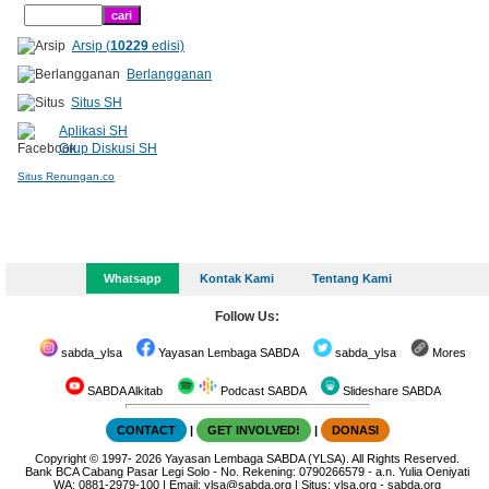
Arsip (
10229
edisi)
Berlangganan
Situs SH
Aplikasi SH
Grup Diskusi SH
Situs Renungan.co
Whatsapp
Kontak Kami
Tentang Kami
Follow Us:
sabda_ylsa
Yayasan Lembaga SABDA
sabda_ylsa
Mores
SABDA Alkitab
Podcast SABDA
Slideshare SABDA
CONTACT
|
GET INVOLVED!
|
DONASI
Copyright
© 1997-
2026
Yayasan Lembaga SABDA (YLSA).
All Rights Reserved.
Bank BCA Cabang Pasar Legi Solo - No. Rekening: 0790266579 - a.n. Yulia Oeniyati
WA:
0881-2979-100
| Email:
ylsa@sabda.org
| Situs:
ylsa.org
-
sabda.org