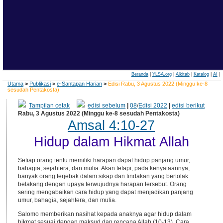
Beranda
|
YLSA.org
|
Alkitab
|
Katalog
|
AI
|
Utama
>
Publikasi
>
e-Santapan Harian
>
Edisi Rabu, 3 Agustus 2022 (Minggu ke-8
sesudah Pentakosta)
Tampilan cetak
edisi sebelum
|
08
/
Edisi 2022
|
edisi berikut
Rabu, 3 Agustus 2022 (Minggu ke-8 sesudah Pentakosta)
Amsal 4:10-27
Hidup dalam Hikmat Allah
Setiap orang tentu memiliki harapan dapat hidup panjang umur,
bahagia, sejahtera, dan mulia. Akan tetapi, pada kenyataannya,
banyak orang terjebak dalam sikap dan tindakan yang bertolak
belakang dengan upaya terwujudnya harapan tersebut. Orang
sering mengabaikan cara hidup yang dapat menjadikan panjang
umur, bahagia, sejahtera, dan mulia.
Salomo memberikan nasihat kepada anaknya agar hidup dalam
hikmat sesuai dengan maksud dan rencana Allah (10-13). Cara