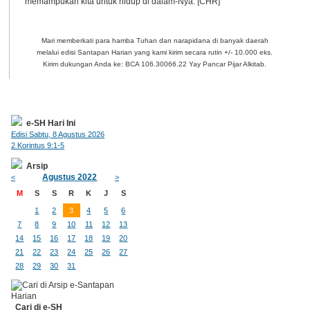
memampukan kita untuk hidup di dalam-Nya. [CHR]
Mari memberkati para hamba Tuhan dan narapidana di banyak daerah
melalui edisi Santapan Harian yang kami kirim secara rutin +/- 10.000 eks.
Kirim dukungan Anda ke: BCA 106.30066.22 Yay Pancar Pijar Alkitab.
e-SH Hari Ini
Edisi Sabtu, 8 Agustus 2026
2 Korintus 9:1-5
Arsip
Agustus 2022
<
>
M
S
S
R
K
J
S
1
2
3
4
5
6
7
8
9
10
11
12
13
14
15
16
17
18
19
20
21
22
23
24
25
26
27
28
29
30
31
Cari di e-SH