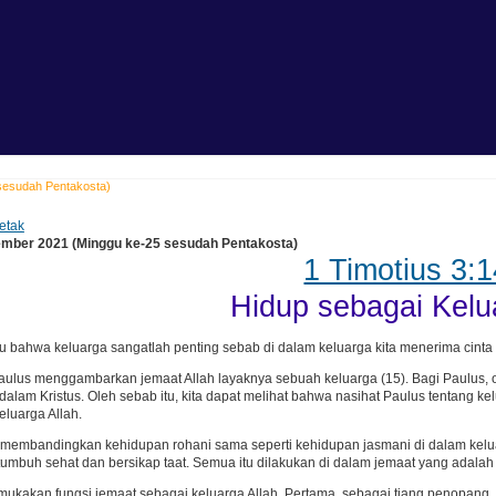
sesudah Pentakosta)
etak
mber 2021 (Minggu ke-25 sesudah Pentakosta)
1 Timotius 3:
Hidup sebagai Kelu
u bahwa keluarga sangatlah penting sebab di dalam keluarga kita menerima cinta 
aulus menggambarkan jemaat Allah layaknya sebuah keluarga (15). Bagi Paulus,
 dalam Kristus. Oleh sebab itu, kita dapat melihat bahwa nasihat Paulus tentang ke
eluarga Allah.
 membandingkan kehidupan rohani sama seperti kehidupan jasmani di dalam kelu
umbuh sehat dan bersikap taat. Semua itu dilakukan di dalam jemaat yang adalah 
ukakan fungsi jemaat sebagai keluarga Allah. Pertama, sebagai tiang penopang