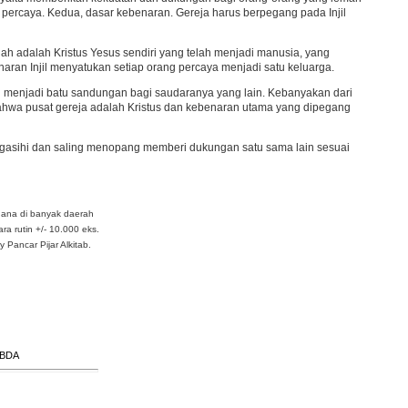
 percaya. Kedua, dasar kebenaran. Gereja harus berpegang pada Injil
h adalah Kristus Yesus sendiri yang telah menjadi manusia, yang
naran Injil menyatukan setiap orang percaya menjadi satu keluarga.
ring menjadi batu sandungan bagi saudaranya yang lain. Kebanyakan dari
at bahwa pusat gereja adalah Kristus dan kebenaran utama yang dipegang
mengasihi dan saling menopang memberi dukungan satu sama lain sesuai
dana di banyak daerah
ra rutin +/- 10.000 eks.
Pancar Pijar Alkitab.
ABDA