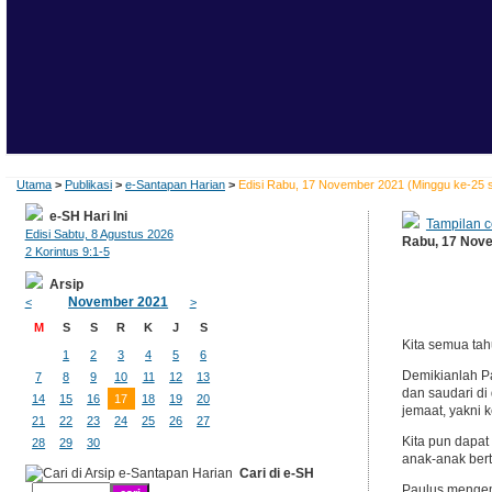
Utama
>
Publikasi
>
e-Santapan Harian
>
Edisi Rabu, 17 November 2021 (Minggu ke-25 
e-SH Hari Ini
Tampilan c
Edisi Sabtu, 8 Agustus 2026
Rabu, 17 Nove
2 Korintus 9:1-5
Arsip
November 2021
<
>
M
S
S
R
K
J
S
Kita semua tah
1
2
3
4
5
6
Demikianlah P
7
8
9
10
11
12
13
dan saudari di
14
15
16
17
18
19
20
jemaat, yakni k
21
22
23
24
25
26
27
Kita pun dapat
28
29
30
anak-anak bert
Cari di e-SH
Paulus mengem