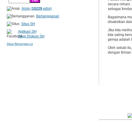
secara rohani.
Arsip (
10229
edisi)
sebagai fondas
Berlangganan
Bagaimana mung
disaksikan dal
Situs SH
Jika kita meli
Aplikasi SH
kita saling be
Grup Diskusi SH
gereja adalah In
Situs Renungan.co
Oleh sebab itu
dengan firman