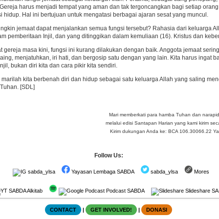
 Gereja harus menjadi tempat yang aman dan tak tergoncangkan bagi setiap orang
i hidup. Hal ini bertujuan untuk mengatasi berbagai ajaran sesat yang muncul.
kin jemaat dapat menjalankan semua fungsi tersebut? Rahasia dari keluarga Alla
am pemberitaan Injil, dan yang ditinggikan dalam kemuliaan (16). Kristus dan kebe
hat gereja masa kini, fungsi ini kurang dilakukan dengan baik. Anggota jemaat se
rsaing, menjatuhkan, iri hati, dan bergosip satu dengan yang lain. Kita harus ing
jil, bukan diri kita dan cara pikir kita sendiri.
, marilah kita berbenah diri dan hidup sebagai satu keluarga Allah yang saling 
 Tuhan. [SDL]
Mari memberkati para hamba Tuhan dan narapi
melalui edisi Santapan Harian yang kami kirim seca
Kirim dukungan Anda ke: BCA 106.30066.22 Yay 
Follow Us:
sabda_ylsa
Yayasan Lembaga SABDA
sabda_ylsa
Mores
SABDA Alkitab
Podcast SABDA
Slideshare S
CONTACT
|
GET INVOLVED!
|
DONASI