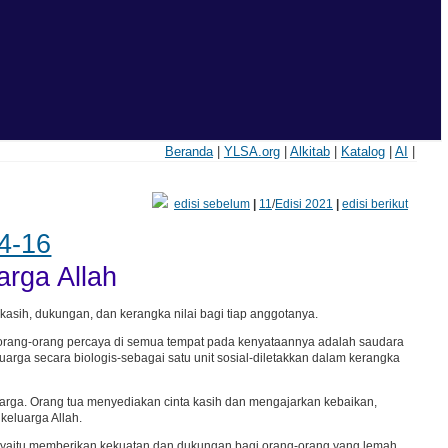
Beranda
|
YLSA.org
|
Alkitab
|
Katalog
|
AI
|
edisi sebelum
|
11
/
Edisi 2021
|
edisi berikut
14-16
arga Allah
kasih, dukungan, dan kerangka nilai bagi tiap anggotanya.
 orang-orang percaya di semua tempat pada kenyataannya adalah saudara
luarga secara biologis-sebagai satu unit sosial-diletakkan dalam kerangka
arga. Orang tua menyediakan cinta kasih dan mengajarkan kebaikan,
keluarga Allah.
, yaitu memberikan kekuatan dan dukungan bagi orang-orang yang lemah