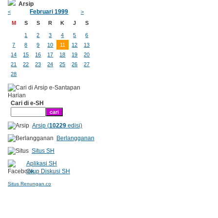
Arsip
Februari 1999
<
>
M
S
S
R
K
J
S
1
2
3
4
5
6
7
8
9
10
11
12
13
14
15
16
17
18
19
20
21
22
23
24
25
26
27
28
Cari di e-SH
Arsip (
10229
edisi)
Berlangganan
Situs SH
Aplikasi SH
Grup Diskusi SH
Situs Renungan.co