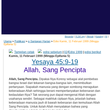
Beranda
|
YLSA.org
|
Alkitab
|
Katalog
|
AI
|
Utama
>
Publikasi
>
e-Santapan Harian
>
Edisi Kamis, 11 Februari 1999 (Minggu
Epifania 5)
Tampilan cetak
edisi sebelum
|
02
/
Edisi 1999
|
edisi berikut
Kamis, 11 Februari 1999 (Minggu Epifania 5)
Yesaya 45:9-19
Allah, Sang Pencipta
Allah, Sang Pencipta.
Dipakai-Nya Koresy sebagai alat pembebas
bangsa Israel dari tekanan bangsa-bangsa lain, menimbulkan
pertanyaan. Siapakah manusia yang dengan sombong meragukan
keberadaan Allah sehingga berani mempertanyakan kebenaran dan
kedaulatan-Nya? Tak seorang pun dapat mengenal Allah dengan
usahanya sendiri. Sebagai makhluk ciptaan-Nya, jelaslah bahwa
keberadaan manusia jauh di bawah kebesaran dan kemuliaan Allah
Sang Pencipta. Untuk itulah Allah menyatakan bahwa yang