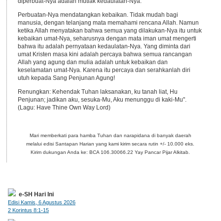
diperbuat-Nya adalah mutlak kedaulatan-Nya.
Perbuatan-Nya mendatangkan kebaikan. Tidak mudah bagi
manusia, dengan telanjang mata memahami rencana Allah. Namun
ketika Allah menyatakan bahwa semua yang dilakukan-Nya itu untuk
kebaikan umat-Nya, seharusnya dengan mata iman umat mengerti
bahwa itu adalah pernyataan kedaulatan-Nya. Yang diminta dari
umat Kristen masa kini adalah percaya bahwa semua rancangan
Allah yang agung dan mulia adalah untuk kebaikan dan
keselamatan umat-Nya. Karena itu percaya dan serahkanlah diri
utuh kepada Sang Penjunan Agung!
Renungkan: Kehendak Tuhan laksanakan, ku tanah liat, Hu
Penjunan; jadikan aku, sesuka-Mu, Aku menunggu di kaki-Mu".
(Lagu: Have Thine Own Way Lord)
Mari memberkati para hamba Tuhan dan narapidana di banyak daerah
melalui edisi Santapan Harian yang kami kirim secara rutin +/- 10.000 eks.
Kirim dukungan Anda ke: BCA 106.30066.22 Yay Pancar Pijar Alkitab.
e-SH Hari Ini
Edisi Kamis, 6 Agustus 2026
2 Korintus 8:1-15