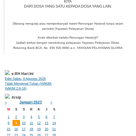
KITA
DARI DOSA YANG SATU KEPADA DOSA YANG LAIN.
Dilarang mengutip atau memperbanyak materi Renungan Harian
®
tanpa seizin
penerbit (Yayasan Pelayanan Gloria)
Anda diberkati melalui Renungan Harian
®
?
Jadilah berkat dengan mendukung pelayanan Yayasan Pelayanan Gloria.
Rekening Bank BCA, No. 456 500 8880 a.n. YAYASAN PELAYANAN GLORIA
e-RH Hari Ini
Edisi Sabtu, 8 Agustus 2026
Tidak Mengenal Tuhan (HAKIM-
HAKIM 2:6-16)
Arsip
Januari 2023
<
>
M
S
S
R
K
J
S
1
2
3
4
5
6
7
8
9
10
11
12
13
14
15
16
17
18
19
20
21
22
23
24
25
26
27
28