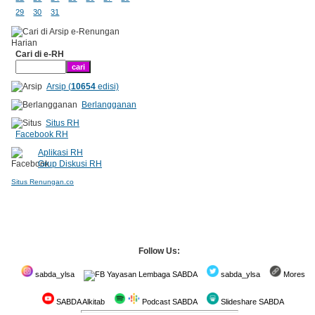
29
30
31
Cari di e-RH
Arsip (
10654
edisi)
Berlangganan
Situs RH
Facebook RH
Aplikasi RH
Grup Diskusi RH
Situs Renungan.co
Follow Us:
sabda_ylsa
Yayasan Lembaga SABDA
sabda_ylsa
Mores
SABDA Alkitab
Podcast SABDA
Slideshare SABDA