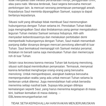
tidak menjawab baik melalui perantaraan mimpi, penggunaan Urim,
atau para nabi. Merasa terdesak, Saul segera berusaha mencari
pertolongan lain. Ia mencari seorang perempuan pemanggil arwah.
Kepadanya Saul meminta dipanggilkan Samuel, supaya ia dapat
bertanya kepadanya.
Situasi sulit yang dihadapi tidak membuat Saul merenungkan
hubungannya dengan Tuhan selama ini. Penolakan Tuhan tidak
juga mengingatkan Saul atas tindakannya yang gemar mengabaikan
teguran Tuhan melalui Samuel semasa hidupnya. Alih-alih
menyadari keberdosaannya dan melakukan pertobatan demi
memperbaiki hubungannya dengan Tuhan, Saul malah menambah
panjang daftar dosanya dengan mencari penolong alternatif di luar
Tuhan. Saul bermaksud memanggil roh Samuel melalui peramal,
tindakan ini berarti sama saja menduakan Tuhan dan memercayai
roh di luar Tuhan.
Selain rasa kecewa karena merasa Tuhan tak kunjung menolong,
situasi sulit dapat menimbulkan penyesalan. Termasuk, menyesal
karena terlambat menghargai orang-orang yang berusaha
menolong. Untuk mengantisipasi, alangkah baiknya berusaha
mempergunakan waktu yang ada untuk mencari Tuhan selama Ia
berkenan untuk ditemui. Juga merendahkan hati untuk bersedia
menerima setiap nasihat baik. Supaya kita jangan ditimpa
kemalangan seperti Saul, yang harus menerima kegelapan di masa
kini, bahkan kematian di masa datang. --
EBL/www.renunganharian.net
TIDAK SETIA KEPADA ALLAH HANYA AKAN MENJERUMUSKAN