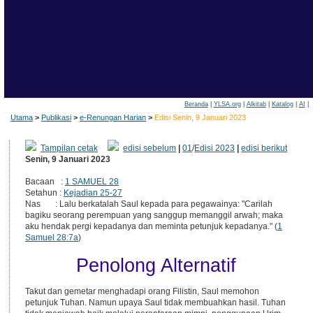
Beranda
|
YLSA.org
|
Alkitab
|
Katalog
|
AI
|
Utama
>
Publikasi
>
e-Renungan Harian
>
Edisi Senin, 9 Januari 2023
Tampilan cetak
edisi sebelum
|
01
/
Edisi 2023
|
edisi berikut
Senin, 9 Januari 2023
Bacaan :
1 SAMUEL 28
Setahun :
Kejadian 25-27
Nas : Lalu berkatalah Saul kepada para pegawainya: "Carilah
bagiku seorang perempuan yang sanggup memanggil arwah; maka
aku hendak pergi kepadanya dan meminta petunjuk kepadanya." (
1
Samuel 28:7a
)
Penolong Alternatif
Takut dan gemetar menghadapi orang Filistin, Saul memohon
petunjuk Tuhan. Namun upaya Saul tidak membuahkan hasil. Tuhan