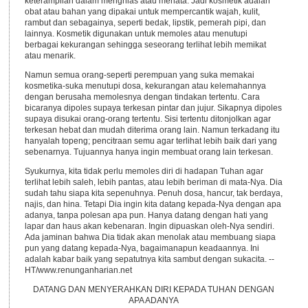
keterampilan dalam menghias atau menata. Jadi kosmetik adalah
obat atau bahan yang dipakai untuk mempercantik wajah, kulit,
rambut dan sebagainya, seperti bedak, lipstik, pemerah pipi, dan
lainnya. Kosmetik digunakan untuk memoles atau menutupi
berbagai kekurangan sehingga seseorang terlihat lebih memikat
atau menarik.
Namun semua orang-seperti perempuan yang suka memakai
kosmetika-suka menutupi dosa, kekurangan atau kelemahannya
dengan berusaha memolesnya dengan tindakan tertentu. Cara
bicaranya dipoles supaya terkesan pintar dan jujur. Sikapnya dipoles
supaya disukai orang-orang tertentu. Sisi tertentu ditonjolkan agar
terkesan hebat dan mudah diterima orang lain. Namun terkadang itu
hanyalah topeng; pencitraan semu agar terlihat lebih baik dari yang
sebenarnya. Tujuannya hanya ingin membuat orang lain terkesan.
Syukurnya, kita tidak perlu memoles diri di hadapan Tuhan agar
terlihat lebih saleh, lebih pantas, atau lebih beriman di mata-Nya. Dia
sudah tahu siapa kita sepenuhnya. Penuh dosa, hancur, tak berdaya,
najis, dan hina. Tetapi Dia ingin kita datang kepada-Nya dengan apa
adanya, tanpa polesan apa pun. Hanya datang dengan hati yang
lapar dan haus akan kebenaran. Ingin dipuaskan oleh-Nya sendiri.
Ada jaminan bahwa Dia tidak akan menolak atau membuang siapa
pun yang datang kepada-Nya, bagaimanapun keadaannya. Ini
adalah kabar baik yang sepatutnya kita sambut dengan sukacita. --
HT/www.renunganharian.net
DATANG DAN MENYERAHKAN DIRI KEPADA TUHAN DENGAN
APA ADANYA