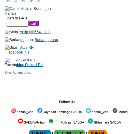
26
27
28
29
30
Cari di e-RH
Arsip (
10654
edisi)
Berlangganan
Situs RH
Facebook RH
Aplikasi RH
Grup Diskusi RH
Situs Renungan.co
Follow Us:
sabda_ylsa
Yayasan Lembaga SABDA
sabda_ylsa
Mores
SABDA Alkitab
Podcast SABDA
Slideshare SABDA
CONTACT
|
GET INVOLVED!
|
DONASI