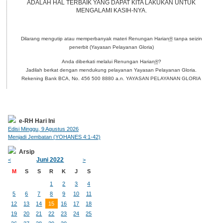
ADALAH HAL TERBAIK YANG DAPAT KITA LAKUKAN UNTUK
MENGALAMI KASIH-NYA.
Dilarang mengutip atau memperbanyak materi Renungan Harian
®
tanpa seizin
penerbit (Yayasan Pelayanan Gloria)
Anda diberkati melalui Renungan Harian
®
?
Jadilah berkat dengan mendukung pelayanan Yayasan Pelayanan Gloria.
Rekening Bank BCA, No. 456 500 8880 a.n. YAYASAN PELAYANAN GLORIA
e-RH Hari Ini
Edisi Minggu, 9 Agustus 2026
Menjadi Jembatan (YOHANES 4:1-42)
Arsip
Juni 2022
<
>
M
S
S
R
K
J
S
1
2
3
4
5
6
7
8
9
10
11
12
13
14
15
16
17
18
19
20
21
22
23
24
25