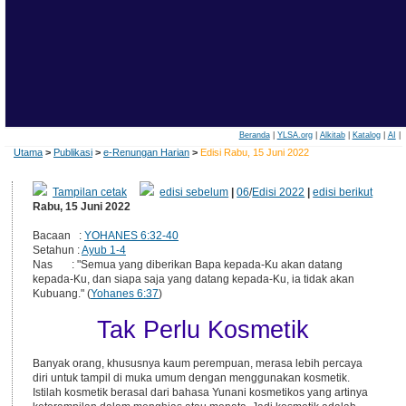
Beranda
|
YLSA.org
|
Alkitab
|
Katalog
|
AI
|
Utama
>
Publikasi
>
e-Renungan Harian
>
Edisi Rabu, 15 Juni 2022
Tampilan cetak
edisi sebelum
|
06
/
Edisi 2022
|
edisi berikut
Rabu, 15 Juni 2022
Bacaan :
YOHANES 6:32-40
Setahun :
Ayub 1-4
Nas : "Semua yang diberikan Bapa kepada-Ku akan datang
kepada-Ku, dan siapa saja yang datang kepada-Ku, ia tidak akan
Kubuang." (
Yohanes 6:37
)
Tak Perlu Kosmetik
Banyak orang, khususnya kaum perempuan, merasa lebih percaya
diri untuk tampil di muka umum dengan menggunakan kosmetik.
Istilah kosmetik berasal dari bahasa Yunani kosmetikos yang artinya