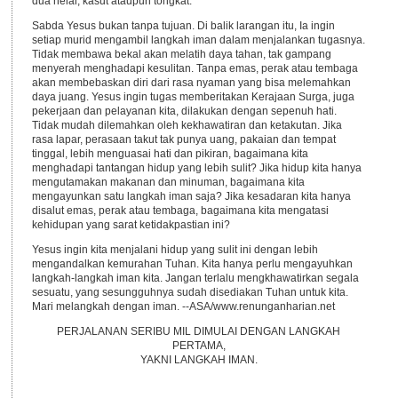
dua helai, kasut ataupun tongkat.
Sabda Yesus bukan tanpa tujuan. Di balik larangan itu, Ia ingin
setiap murid mengambil langkah iman dalam menjalankan tugasnya.
Tidak membawa bekal akan melatih daya tahan, tak gampang
menyerah menghadapi kesulitan. Tanpa emas, perak atau tembaga
akan membebaskan diri dari rasa nyaman yang bisa melemahkan
daya juang. Yesus ingin tugas memberitakan Kerajaan Surga, juga
pekerjaan dan pelayanan kita, dilakukan dengan sepenuh hati.
Tidak mudah dilemahkan oleh kekhawatiran dan ketakutan. Jika
rasa lapar, perasaan takut tak punya uang, pakaian dan tempat
tinggal, lebih menguasai hati dan pikiran, bagaimana kita
menghadapi tantangan hidup yang lebih sulit? Jika hidup kita hanya
mengutamakan makanan dan minuman, bagaimana kita
mengayunkan satu langkah iman saja? Jika kesadaran kita hanya
disalut emas, perak atau tembaga, bagaimana kita mengatasi
kehidupan yang sarat ketidakpastian ini?
Yesus ingin kita menjalani hidup yang sulit ini dengan lebih
mengandalkan kemurahan Tuhan. Kita hanya perlu mengayuhkan
langkah-langkah iman kita. Jangan terlalu mengkhawatirkan segala
sesuatu, yang sesungguhnya sudah disediakan Tuhan untuk kita.
Mari melangkah dengan iman. --ASA/www.renunganharian.net
PERJALANAN SERIBU MIL DIMULAI DENGAN LANGKAH
PERTAMA,
YAKNI LANGKAH IMAN.