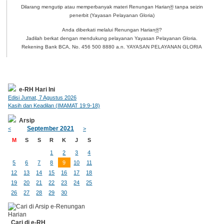
Dilarang mengutip atau memperbanyak materi Renungan Harian
®
tanpa seizin
penerbit (Yayasan Pelayanan Gloria)
Anda diberkati melalui Renungan Harian
®
?
Jadilah berkat dengan mendukung pelayanan Yayasan Pelayanan Gloria.
Rekening Bank BCA, No. 456 500 8880 a.n. YAYASAN PELAYANAN GLORIA
e-RH Hari Ini
Edisi Jumat, 7 Agustus 2026
Kasih dan Keadilan (IMAMAT 19:9-18)
Arsip
September 2021
<
>
M
S
S
R
K
J
S
1
2
3
4
5
6
7
8
9
10
11
12
13
14
15
16
17
18
19
20
21
22
23
24
25
26
27
28
29
30
Cari di e-RH