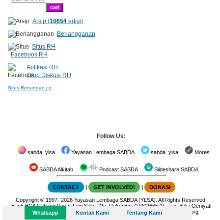
Arsip (
10654
edisi)
Berlangganan
Situs RH
Facebook RH
Aplikasi RH
Grup Diskusi RH
Situs Renungan.co
Follow Us:
sabda_ylsa
Yayasan Lembaga SABDA
sabda_ylsa
Mores
SABDA Alkitab
Podcast SABDA
Slideshare SABDA
CONTACT
|
GET INVOLVED!
|
DONASI
Copyright
© 1997-
2026
Yayasan Lembaga SABDA (YLSA).
All Rights Reserved.
Bank BCA Cabang Pasar Legi Solo - No. Rekening: 0790266579 - a.n. Yulia Oeniyati
WA:
0881-2979-100
| Email:
ylsa@sabda.org
| Situs:
ylsa.org
-
sabda.org
Whatsapp
Kontak Kami
Tentang Kami