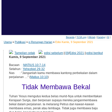
Beranda
|
YLSA.org
|
Alkitab
|
Katalog
|
AI
|
Utama
>
Publikasi
>
e-Renungan Harian
>
Edisi Kamis, 9 September 2021
Tampilan cetak
edisi sebelum
|
09
/
Edisi 2021
|
edisi berikut
Kamis, 9 September 2021
Bacaan :
MATIUS 10:7-14
Setahun :
Yehezkiel 29-32
Nas : "Janganlah kamu membawa kantong perbekalan dalam
perjalanan ...." (
Matius 10:10
)
Tidak Membawa Bekal
Tuhan Yesus mengutus kedua belas murid-Nya untuk memberitakan
Kerajaan Surga, dan berpesan supaya mereka janganmembawa
bekal dalam perjalanan. Ia melarang Petrus dan kawan-kawan
membawa emas, perak atau tembaga. Tidak juga membawa baju