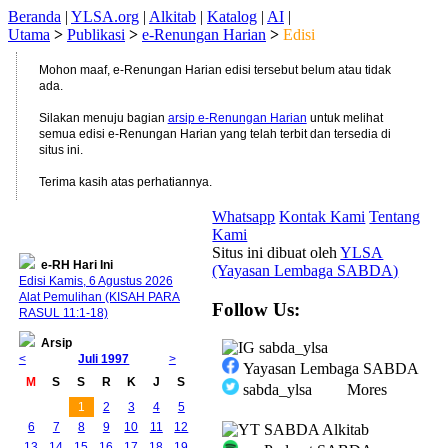
Beranda
|
YLSA.org
|
Alkitab
|
Katalog
|
AI
|
Utama
>
Publikasi
>
e-Renungan Harian
>
Edisi
Mohon maaf, e-Renungan Harian edisi tersebut belum atau tidak
ada.
Silakan menuju bagian
arsip e-Renungan Harian
untuk melihat
semua edisi e-Renungan Harian yang telah terbit dan tersedia di
situs ini.
Terima kasih atas perhatiannya.
Whatsapp
Kontak Kami
Tentang
Kami
Situs ini dibuat oleh
YLSA
e-RH Hari Ini
(Yayasan Lembaga SABDA)
Edisi Kamis, 6 Agustus 2026
Alat Pemulihan (KISAH PARA
Follow Us:
RASUL 11:1-18)
Arsip
sabda_ylsa
<
Juli 1997
>
Yayasan Lembaga SABDA
M
S
S
R
K
J
S
sabda_ylsa
Mores
1
2
3
4
5
6
7
8
9
10
11
12
SABDA Alkitab
13
14
15
16
17
18
19