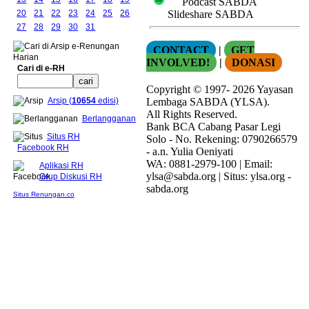
Podcast SABDA
20
21
22
23
24
25
26
Slideshare SABDA
27
28
29
30
31
CONTACT
|
GET
INVOLVED!
|
DONASI
Cari di e-RH
Copyright
© 1997-
2026
Yayasan
Lembaga SABDA (YLSA).
Arsip (
10654
edisi)
All Rights Reserved.
Berlangganan
Bank BCA Cabang Pasar Legi
Situs RH
Solo - No. Rekening: 0790266579
Facebook RH
- a.n. Yulia Oeniyati
WA:
0881-2979-100
| Email:
Aplikasi RH
ylsa@sabda.org
| Situs:
ylsa.org
-
Grup Diskusi RH
sabda.org
Situs Renungan.co