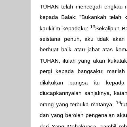
TUHAN telah mencegah engkau 
kepada Balak: "Bukankah telah 
13
kaukirim kepadaku:
Sekalipun B
seistana penuh, aku tidak aka
berbuat baik atau jahat atas kem
TUHAN, itulah yang akan kukata
pergi kepada bangsaku; marila
dilakukan bangsa itu kepad
diucapkannyalah sanjaknya, katany
16
orang yang terbuka matanya;
tu
dan yang beroleh pengenalan akan
dari Yang Mahakuasa, sambil re