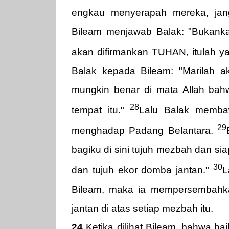
engkau menyerapah mereka, jang
Bileam menjawab Balak: "Bukank
akan difirmankan TUHAN, itulah y
Balak kepada Bileam: "Marilah 
mungkin benar di mata Allah ba
28
tempat itu."
Lalu Balak memba
29
menghadap Padang Belantara.
bagiku di sini tujuh mezbah dan sia
30
dan tujuh ekor domba jantan."
L
Bileam, maka ia mempersembahk
jantan di atas setiap mezbah itu.
24
Ketika dilihat Bileam, bahwa ba