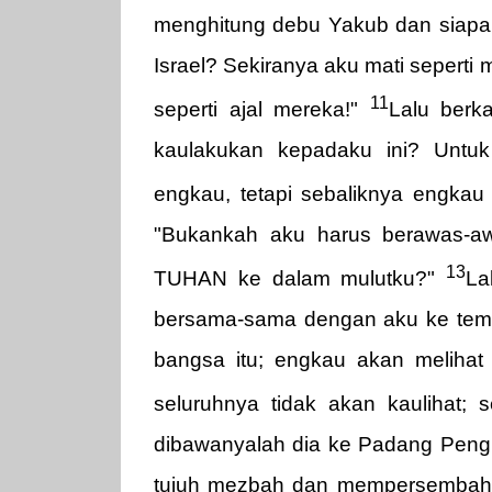
menghitung debu Yakub dan siap
Israel? Sekiranya aku mati seperti 
11
seperti ajal mereka!"
Lalu berk
kaulakukan kepadaku ini? Untu
engkau, tetapi sebaliknya engka
"Bukankah aku harus berawas-a
13
TUHAN ke dalam mulutku?"
La
bersama-sama dengan aku ke tempa
bangsa itu; engkau akan melihat 
seluruhnya tidak akan kaulihat; 
dibawanyalah dia ke Padang Pengin
tujuh mezbah dan mempersembahk