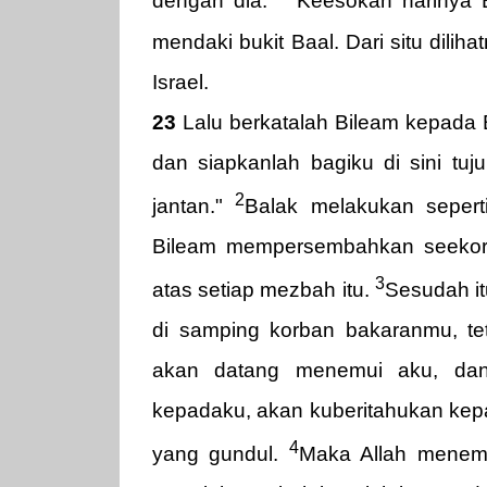
dengan dia.
Keesokan harinya
mendaki bukit Baal. Dari situ dilih
Israel.
23
Lalu berkatalah Bileam kepada Ba
dan siapkanlah bagiku di sini tu
2
jantan."
Balak melakukan sepert
Bileam mempersembahkan seekor 
3
atas setiap mezbah itu.
Sesudah it
di samping korban bakaranmu, te
akan datang menemui aku, dan
kepadaku, akan kuberitahukan kepa
4
yang gundul.
Maka Allah menemu