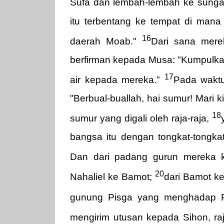
Sufa dan lembah-lembah ke sunga
itu terbentang ke tempat di mana 
16
daerah Moab."
Dari sana mere
berfirman kepada Musa: "Kumpulka
17
air kepada mereka."
Pada waktu
"Berbual-buallah, hai sumur! Mari 
18
sumur yang digali oleh raja-raja,
bangsa itu dengan tongkat-tongkat
Dan dari padang gurun mereka
20
Nahaliel ke Bamot;
dari Bamot k
gunung Pisga yang menghadap P
mengirim utusan kepada Sihon, ra