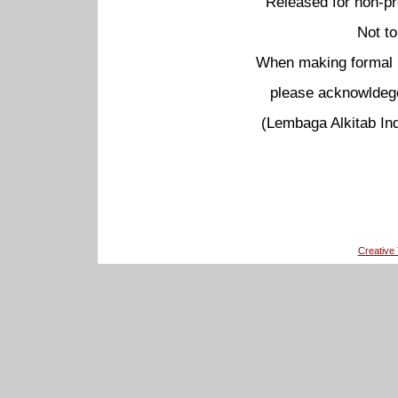
Released for non-pr
Not to
When making formal pu
please acknowldege
(Lembaga Alkitab Ind
Creativ