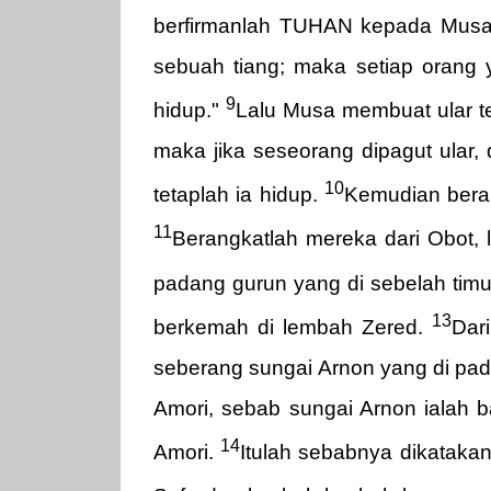
berfirmanlah TUHAN kepada Musa: 
sebuah tiang; maka setiap orang y
9
hidup."
Lalu Musa membuat ular 
maka jika seseorang dipagut ular,
10
tetaplah ia hidup.
Kemudian beran
11
Berangkatlah mereka dari Obot, 
padang gurun yang di sebelah tim
13
berkemah di lembah Zered.
Dar
seberang sungai Arnon yang di pad
Amori, sebab sungai Arnon ialah 
14
Amori.
Itulah sebabnya dikatak