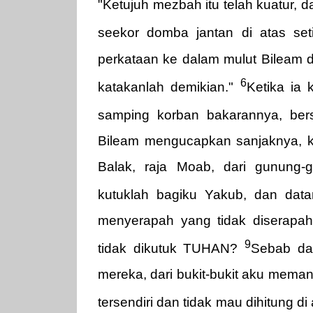
"Ketujuh mezbah itu telah kuatur,
seekor domba jantan di atas se
perkataan ke dalam mulut Bileam d
6
katakanlah demikian."
Ketika ia 
samping korban bakarannya, b
Bileam mengucapkan sanjaknya, ka
Balak, raja Moab, dari gunung-g
kutuklah bagiku Yakub, dan datan
menyerapah yang tidak diserapa
9
tidak dikutuk TUHAN?
Sebab da
mereka, dari bukit-bukit aku mema
tersendiri dan tidak mau dihitung d