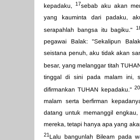
17
kepadaku,
sebab aku akan me
yang kauminta dari padaku, ak
1
serapahlah bangsa itu bagiku."
pegawai Balak: "Sekalipun Bal
seistana penuh, aku tidak akan sa
besar, yang melanggar titah TUHAN
tinggal di sini pada malam ini
2
difirmankan TUHAN kepadaku."
malam serta berfirman kepadany
datang untuk memanggil engkau,
mereka, tetapi hanya apa yang ak
21
Lalu bangunlah Bileam pada wa