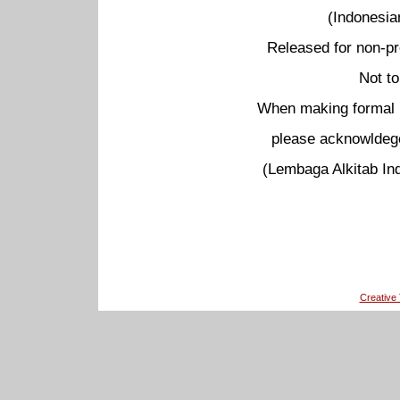
(Indonesia
Released for non-pr
Not to
When making formal pu
please acknowldege
(Lembaga Alkitab Ind
Creativ