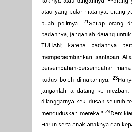
kakinya atau tangannya,
orang 
atau yang bular matanya, orang y
21
buah pelirnya.
Setiap orang d
badannya, janganlah datang untu
TUHAN; karena badannya berc
mempersembahkan santapan All
persembahan-persembahan maha
23
kudus boleh dimakannya.
Hany
janganlah ia datang ke mezbah,
dilanggarnya kekudusan seluruh 
24
menguduskan mereka."
Demikia
Harun serta anak-anaknya dan kep