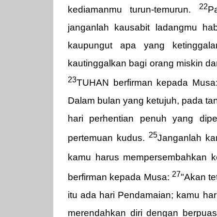
22
kediamanmu turun-temurun.
P
janganlah kausabit ladangmu hab
kaupungut apa yang ketinggala
kautinggalkan bagi orang miskin d
23
TUHAN berfirman kepada Musa
Dalam bulan yang ketujuh, pada ta
hari perhentian penuh yang dipe
25
pertemuan kudus.
Janganlah ka
kamu harus mempersembahkan ko
27
berfirman kepada Musa:
"Akan te
itu ada hari Pendamaian; kamu h
merendahkan diri dengan berpua