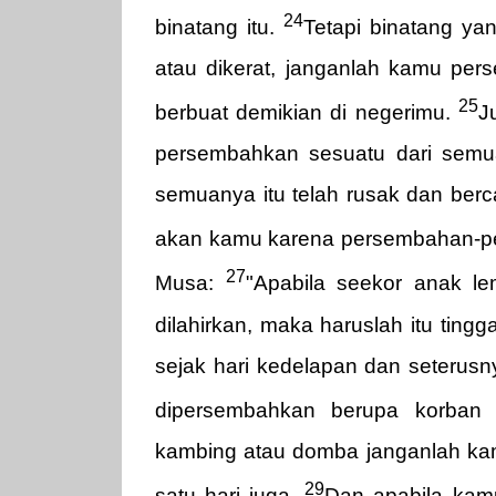
24
binatang itu.
Tetapi binatang yan
atau dikerat, janganlah kamu p
25
berbuat demikian di negerimu.
J
persembahkan sesuatu dari semua
semuanya itu telah rusak dan ber
akan kamu karena persembahan-p
27
Musa:
"Apabila seekor anak 
dilahirkan, maka haruslah itu tingg
sejak hari kedelapan dan seterus
dipersembahkan berupa korban 
kambing atau domba janganlah k
29
satu hari juga.
Dan apabila kam