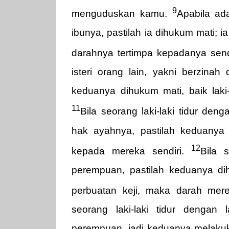
9
menguduskan kamu.
Apabila ad
ibunya, pastilah ia dihukum mati; 
darahnya tertimpa kepadanya send
isteri orang lain, yakni berzinah
keduanya dihukum mati, baik laki
11
Bila seorang laki-laki tidur den
hak ayahnya, pastilah keduanya
12
kepada mereka sendiri.
Bila 
perempuan, pastilah keduanya di
perbuatan keji, maka darah mer
seorang laki-laki tidur dengan 
perempuan, jadi keduanya melakuk