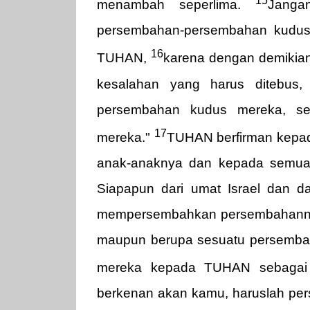
15
menambah seperlima.
Janga
persembahan-persembahan kudus 
16
TUHAN,
karena dengan demikia
kesalahan yang harus ditebus
persembahan kudus mereka, s
17
mereka."
TUHAN berfirman kepa
anak-anaknya dan kepada semua 
Siapapun dari umat Israel dan da
mempersembahkan persembahannya
maupun berupa sesuatu persemba
mereka kepada TUHAN sebagai
berkenan akan kamu, haruslah pers