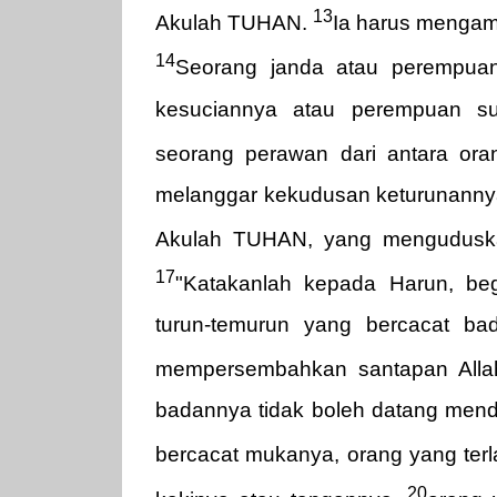
13
Akulah TUHAN.
Ia harus mengam
14
Seorang janda atau perempuan
kesuciannya atau perempuan sun
seorang perawan dari antara or
melanggar kekudusan keturunannya
Akulah TUHAN, yang mengudusk
17
"Katakanlah kepada Harun, beg
turun-temurun yang bercacat ba
mempersembahkan santapan All
badannya tidak boleh datang mende
bercacat mukanya, orang yang ter
20