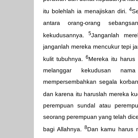
4
itu bolehlah ia menajiskan diri.
Se
antara orang-orang sebangs
5
kekudusannya.
Janganlah mere
janganlah mereka mencukur tepi j
6
kulit tubuhnya.
Mereka itu harus
melanggar kekudusan nama
mempersembahkan segala korban 
dan karena itu haruslah mereka k
perempuan sundal atau perempu
seorang perempuan yang telah dice
8
bagi Allahnya.
Dan kamu harus m