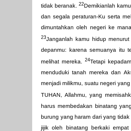
22
tidak beranak.
Demikianlah kamu
dan segala peraturan-Ku serta m
dimuntahkan oleh negeri ke ma
23
Janganlah kamu hidup menurut
depanmu: karena semuanya itu t
24
melihat mereka.
Tetapi kepadam
menduduki tanah mereka dan Ak
menjadi milikmu, suatu negeri yan
TUHAN, Allahmu, yang memisahk
harus membedakan binatang yang 
burung yang haram dari yang tida
jijik oleh binatang berkaki emp