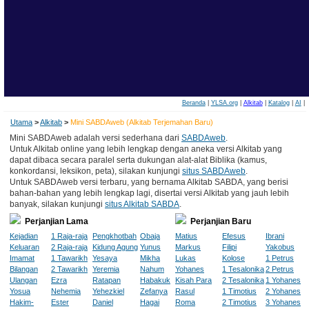
Beranda
|
YLSA.org
|
Alkitab
|
Katalog
|
AI
|
Utama
>
Alkitab
>
Mini SABDAweb (Alkitab Terjemahan Baru)
Mini SABDAweb adalah versi sederhana dari
SABDAweb
.
Untuk Alkitab online yang lebih lengkap dengan aneka versi Alkitab yang
dapat dibaca secara paralel serta dukungan alat-alat Biblika (kamus,
konkordansi, leksikon, peta), silakan kunjungi
situs SABDAweb
.
Untuk SABDAweb versi terbaru, yang bernama Alkitab SABDA, yang berisi
bahan-bahan yang lebih lengkap lagi, disertai versi Alkitab yang jauh lebih
banyak, silakan kunjungi
situs Alkitab SABDA
.
Perjanjian Lama
Perjanjian Baru
Kejadian
1 Raja-raja
Pengkhotbah
Obaja
Matius
Efesus
Ibrani
Keluaran
2 Raja-raja
Kidung Agung
Yunus
Markus
Filipi
Yakobus
Imamat
1 Tawarikh
Yesaya
Mikha
Lukas
Kolose
1 Petrus
Bilangan
2 Tawarikh
Yeremia
Nahum
Yohanes
1 Tesalonika
2 Petrus
Ulangan
Ezra
Ratapan
Habakuk
Kisah Para
2 Tesalonika
1 Yohanes
Yosua
Nehemia
Yehezkiel
Zefanya
Rasul
1 Timotius
2 Yohanes
Hakim-
Ester
Daniel
Hagai
Roma
2 Timotius
3 Yohanes