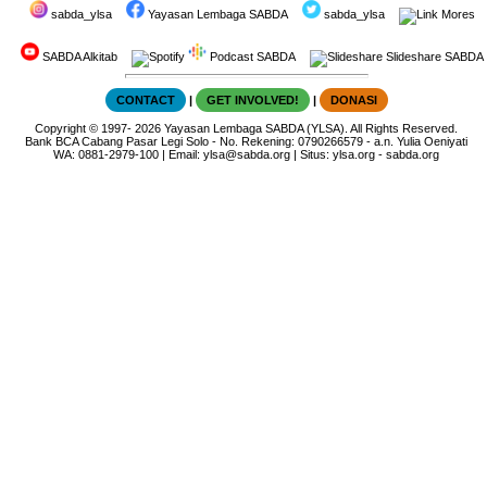
sabda_ylsa
Yayasan Lembaga SABDA
sabda_ylsa
Mores
SABDA Alkitab
Podcast SABDA
Slideshare SABDA
CONTACT
|
GET INVOLVED!
|
DONASI
Copyright
© 1997-
2026
Yayasan Lembaga SABDA (YLSA).
All Rights Reserved.
Bank BCA Cabang Pasar Legi Solo - No. Rekening: 0790266579 - a.n. Yulia Oeniyati
WA:
0881-2979-100
| Email:
ylsa@sabda.org
| Situs:
ylsa.org
-
sabda.org