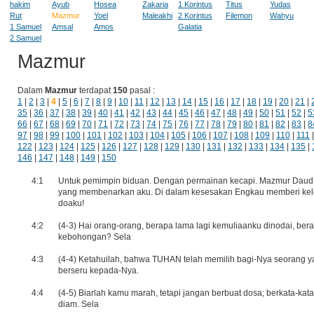
hakim
Ayub
Hosea
Zakaria
1 Korintus
Titus
Yudas
Rut
Mazmur
Yoel
Maleakhi
2 Korintus
Filemon
Wahyu
1 Samuel
Amsal
Amos
Galatia
2 Samuel
Mazmur
Dalam
Mazmur
terdapat
150
pasal :
1
|
2
|
3
|
4
|
5
|
6
|
7
|
8
|
9
|
10
|
11
|
12
|
13
|
14
|
15
|
16
|
17
|
18
|
19
|
20
|
21
|
35
|
36
|
37
|
38
|
39
|
40
|
41
|
42
|
43
|
44
|
45
|
46
|
47
|
48
|
49
|
50
|
51
|
52
|
5
66
|
67
|
68
|
69
|
70
|
71
|
72
|
73
|
74
|
75
|
76
|
77
|
78
|
79
|
80
|
81
|
82
|
83
|
8
97
|
98
|
99
|
100
|
101
|
102
|
103
|
104
|
105
|
106
|
107
|
108
|
109
|
110
|
111
122
|
123
|
124
|
125
|
126
|
127
|
128
|
129
|
130
|
131
|
132
|
133
|
134
|
135
|
146
|
147
|
148
|
149
|
150
4:1
Untuk pemimpin biduan. Dengan permainan kecapi. Mazmur Daud. (4
yang membenarkan aku. Di dalam kesesakan Engkau memberi kel
doaku!
4:2
(4-3) Hai orang-orang, berapa lama lagi kemuliaanku dinodai, ber
kebohongan? Sela
4:3
(4-4) Ketahuilah, bahwa TUHAN telah memilih bagi-Nya seorang 
berseru kepada-Nya.
4:4
(4-5) Biarlah kamu marah, tetapi jangan berbuat dosa; berkata-kata
diam. Sela