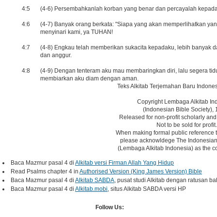
4:5
(4-6) Persembahkanlah korban yang benar dan percayalah kepa
4:6
(4-7) Banyak orang berkata: "Siapa yang akan memperlihatkan yan
menyinari kami, ya TUHAN!
4:7
(4-8) Engkau telah memberikan sukacita kepadaku, lebih banyak 
dan anggur.
4:8
(4-9) Dengan tenteram aku mau membaringkan diri, lalu segera ti
membiarkan aku diam dengan aman.
Teks Alkitab Terjemahan Baru Indones
Copyright Lembaga Alkitab In
(Indonesian Bible Society), 
Released for non-profit scholarly and
Not to be sold for profit.
When making formal public reference t
please acknowldege The Indonesian 
(Lembaga Alkitab Indonesia) as the co
Baca Mazmur pasal 4 di
Alkitab versi Firman Allah Yang Hidup
Read Psalms chapter 4 in
Authorised Version (King James Version) Bible
Baca Mazmur pasal 4 di
Alkitab SABDA
, pusat studi Alkitab dengan ratusan ba
Baca Mazmur pasal 4 di
Alkitab.mobi
, situs Alkitab SABDA versi HP
Follow Us: