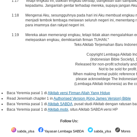
1:17
Tetapi engkau ini, baiklah engkau bersiap, bangkitlah dan sampa
kepadamu. Janganlah gentar terhadap mereka, supaya jangan Ak
1:18
Mengenai Aku, sesungguhnya pada hari ini Aku membuat engkau me
menjadi tembok tembaga melawan seluruh negeri ini, menentang
para imamnya dan rakyat negeri ini.
1:19
Mereka akan memerangi engkau, tetapi tidak akan mengalahkan e
melepaskan engkau, demikianlah firman TUHAN."
Teks Alkitab Terjemahan Baru Indones
Copyright Lembaga Alkitab In
(Indonesian Bible Society), 
Released for non-profit scholarly and
Not to be sold for profit.
When making formal public reference t
please acknowldege The Indonesian 
(Lembaga Alkitab Indonesia) as the co
Baca Yeremia pasal 1 di
Alkitab versi Firman Allah Yang Hidup
Read Jeremiah chapter 1 in
Authorised Version (King James Version) Bible
Baca Yeremia pasal 1 di
Alkitab SABDA
, pusat studi Alkitab dengan ratusan ba
Baca Yeremia pasal 1 di
Alkitab.mobi
, situs Alkitab SABDA versi HP
Follow Us:
sabda_ylsa
Yayasan Lembaga SABDA
sabda_ylsa
Mores