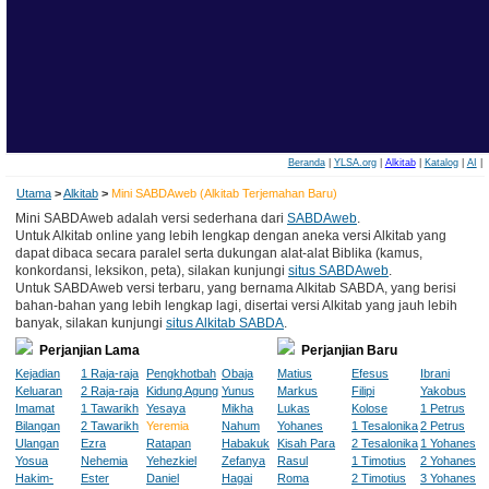
Beranda
|
YLSA.org
|
Alkitab
|
Katalog
|
AI
|
Utama
>
Alkitab
>
Mini SABDAweb (Alkitab Terjemahan Baru)
Mini SABDAweb adalah versi sederhana dari
SABDAweb
.
Untuk Alkitab online yang lebih lengkap dengan aneka versi Alkitab yang
dapat dibaca secara paralel serta dukungan alat-alat Biblika (kamus,
konkordansi, leksikon, peta), silakan kunjungi
situs SABDAweb
.
Untuk SABDAweb versi terbaru, yang bernama Alkitab SABDA, yang berisi
bahan-bahan yang lebih lengkap lagi, disertai versi Alkitab yang jauh lebih
banyak, silakan kunjungi
situs Alkitab SABDA
.
Perjanjian Lama
Perjanjian Baru
Kejadian
1 Raja-raja
Pengkhotbah
Obaja
Matius
Efesus
Ibrani
Keluaran
2 Raja-raja
Kidung Agung
Yunus
Markus
Filipi
Yakobus
Imamat
1 Tawarikh
Yesaya
Mikha
Lukas
Kolose
1 Petrus
Bilangan
2 Tawarikh
Yeremia
Nahum
Yohanes
1 Tesalonika
2 Petrus
Ulangan
Ezra
Ratapan
Habakuk
Kisah Para
2 Tesalonika
1 Yohanes
Yosua
Nehemia
Yehezkiel
Zefanya
Rasul
1 Timotius
2 Yohanes
Hakim-
Ester
Daniel
Hagai
Roma
2 Timotius
3 Yohanes