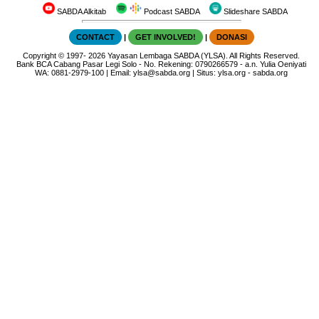
SABDA Alkitab
Podcast SABDA
Slideshare SABDA
CONTACT
|
GET INVOLVED!
|
DONASI
Copyright
© 1997-
2026
Yayasan Lembaga SABDA (YLSA).
All Rights Reserved.
Bank BCA Cabang Pasar Legi Solo - No. Rekening: 0790266579 - a.n. Yulia Oeniyati
WA:
0881-2979-100
| Email:
ylsa@sabda.org
| Situs:
ylsa.org
-
sabda.org