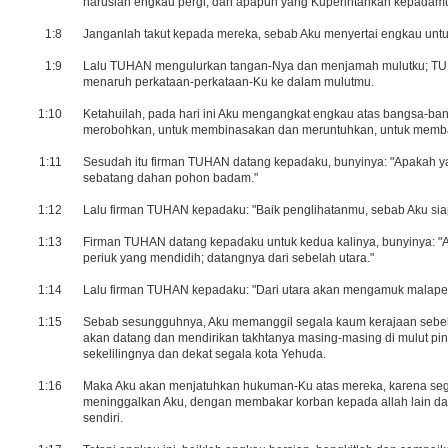
haruslah engkau pergi, dan apapun yang Kuperintahkan kepadam
1:8
Janganlah takut kepada mereka, sebab Aku menyertai engkau unt
1:9
Lalu TUHAN mengulurkan tangan-Nya dan menjamah mulutku; TU
menaruh perkataan-perkataan-Ku ke dalam mulutmu.
1:10
Ketahuilah, pada hari ini Aku mengangkat engkau atas bangsa-ba
merobohkan, untuk membinasakan dan meruntuhkan, untuk mem
1:11
Sesudah itu firman TUHAN datang kepadaku, bunyinya: "Apakah yan
sebatang dahan pohon badam."
1:12
Lalu firman TUHAN kepadaku: "Baik penglihatanmu, sebab Aku sia
1:13
Firman TUHAN datang kepadaku untuk kedua kalinya, bunyinya: "A
periuk yang mendidih; datangnya dari sebelah utara."
1:14
Lalu firman TUHAN kepadaku: "Dari utara akan mengamuk malapet
1:15
Sebab sesungguhnya, Aku memanggil segala kaum kerajaan sebel
akan datang dan mendirikan takhtanya masing-masing di mulut pin
sekelilingnya dan dekat segala kota Yehuda.
1:16
Maka Aku akan menjatuhkan hukuman-Ku atas mereka, karena seg
meninggalkan Aku, dengan membakar korban kepada allah lain 
sendiri.