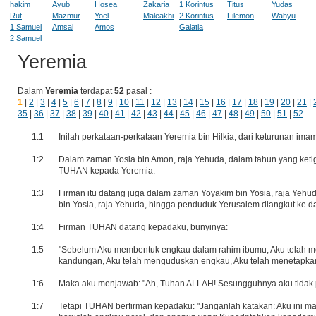
hakim
Ayub
Hosea
Zakaria
1 Korintus
Titus
Yudas
Rut
Mazmur
Yoel
Maleakhi
2 Korintus
Filemon
Wahyu
1 Samuel
Amsal
Amos
Galatia
2 Samuel
Yeremia
Dalam
Yeremia
terdapat
52
pasal :
1
|
2
|
3
|
4
|
5
|
6
|
7
|
8
|
9
|
10
|
11
|
12
|
13
|
14
|
15
|
16
|
17
|
18
|
19
|
20
|
21
|
35
|
36
|
37
|
38
|
39
|
40
|
41
|
42
|
43
|
44
|
45
|
46
|
47
|
48
|
49
|
50
|
51
|
52
1:1
Inilah perkataan-perkataan Yeremia bin Hilkia, dari keturunan ima
1:2
Dalam zaman Yosia bin Amon, raja Yehuda, dalam tahun yang keti
TUHAN kepada Yeremia.
1:3
Firman itu datang juga dalam zaman Yoyakim bin Yosia, raja Yehu
bin Yosia, raja Yehuda, hingga penduduk Yerusalem diangkut ke
1:4
Firman TUHAN datang kepadaku, bunyinya:
1:5
"Sebelum Aku membentuk engkau dalam rahim ibumu, Aku telah m
kandungan, Aku telah menguduskan engkau, Aku telah menetapka
1:6
Maka aku menjawab: "Ah, Tuhan ALLAH! Sesungguhnya aku tidak p
1:7
Tetapi TUHAN berfirman kepadaku: "Janganlah katakan: Aku ini m