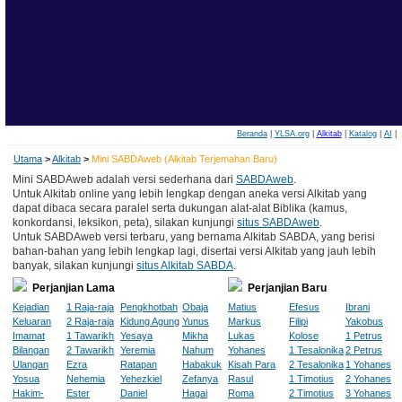
Beranda
|
YLSA.org
|
Alkitab
|
Katalog
|
AI
|
Utama
>
Alkitab
>
Mini SABDAweb (Alkitab Terjemahan Baru)
Mini SABDAweb adalah versi sederhana dari
SABDAweb
.
Untuk Alkitab online yang lebih lengkap dengan aneka versi Alkitab yang
dapat dibaca secara paralel serta dukungan alat-alat Biblika (kamus,
konkordansi, leksikon, peta), silakan kunjungi
situs SABDAweb
.
Untuk SABDAweb versi terbaru, yang bernama Alkitab SABDA, yang berisi
bahan-bahan yang lebih lengkap lagi, disertai versi Alkitab yang jauh lebih
banyak, silakan kunjungi
situs Alkitab SABDA
.
Perjanjian Lama
Perjanjian Baru
Kejadian
1 Raja-raja
Pengkhotbah
Obaja
Matius
Efesus
Ibrani
Keluaran
2 Raja-raja
Kidung Agung
Yunus
Markus
Filipi
Yakobus
Imamat
1 Tawarikh
Yesaya
Mikha
Lukas
Kolose
1 Petrus
Bilangan
2 Tawarikh
Yeremia
Nahum
Yohanes
1 Tesalonika
2 Petrus
Ulangan
Ezra
Ratapan
Habakuk
Kisah Para
2 Tesalonika
1 Yohanes
Yosua
Nehemia
Yehezkiel
Zefanya
Rasul
1 Timotius
2 Yohanes
Hakim-
Ester
Daniel
Hagai
Roma
2 Timotius
3 Yohanes