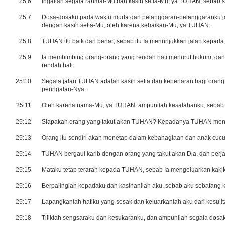
25:6
Ingatlah segala rahmat-Mu dan kasih setia-Mu, ya TUHAN, sebab 
25:7
Dosa-dosaku pada waktu muda dan pelanggaran-pelanggaranku jan
dengan kasih setia-Mu, oleh karena kebaikan-Mu, ya TUHAN.
25:8
TUHAN itu baik dan benar; sebab itu Ia menunjukkan jalan kepada
25:9
Ia membimbing orang-orang yang rendah hati menurut hukum, dan
rendah hati.
25:10
Segala jalan TUHAN adalah kasih setia dan kebenaran bagi orang
peringatan-Nya.
25:11
Oleh karena nama-Mu, ya TUHAN, ampunilah kesalahanku, sebab b
25:12
Siapakah orang yang takut akan TUHAN? Kepadanya TUHAN menunj
25:13
Orang itu sendiri akan menetap dalam kebahagiaan dan anak cuc
25:14
TUHAN bergaul karib dengan orang yang takut akan Dia, dan perj
25:15
Mataku tetap terarah kepada TUHAN, sebab Ia mengeluarkan kakiku
25:16
Berpalinglah kepadaku dan kasihanilah aku, sebab aku sebatang ka
25:17
Lapangkanlah hatiku yang sesak dan keluarkanlah aku dari kesulit
25:18
Tiliklah sengsaraku dan kesukaranku, dan ampunilah segala dosa