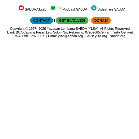
SABDA Alkitab
Podcast SABDA
Slideshare SABDA
CONTACT
|
GET INVOLVED!
|
DONASI
Copyright
© 1997-
2026
Yayasan Lembaga SABDA (YLSA).
All Rights Reserved.
Bank BCA Cabang Pasar Legi Solo - No. Rekening: 0790266579 - a.n. Yulia Oeniyati
WA:
0881-2979-100
| Email:
ylsa@sabda.org
| Situs:
ylsa.org
-
sabda.org