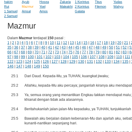
hakim
Ayub
Hosea
Zakaria
1 Korintus
Titus
Yudas
Rut
Mazmur
Yoel
Maleakhi
2 Korintus
Filemon
Wahyu
1 Samuel
Amsal
Amos
Galatia
2 Samuel
Mazmur
Dalam
Mazmur
terdapat
150
pasal :
1
|
2
|
3
|
4
|
5
|
6
|
7
|
8
|
9
|
10
|
11
|
12
|
13
|
14
|
15
|
16
|
17
|
18
|
19
|
20
|
21
|
35
|
36
|
37
|
38
|
39
|
40
|
41
|
42
|
43
|
44
|
45
|
46
|
47
|
48
|
49
|
50
|
51
|
52
|
5
66
|
67
|
68
|
69
|
70
|
71
|
72
|
73
|
74
|
75
|
76
|
77
|
78
|
79
|
80
|
81
|
82
|
83
|
8
97
|
98
|
99
|
100
|
101
|
102
|
103
|
104
|
105
|
106
|
107
|
108
|
109
|
110
|
111
122
|
123
|
124
|
125
|
126
|
127
|
128
|
129
|
130
|
131
|
132
|
133
|
134
|
135
|
146
|
147
|
148
|
149
|
150
25:1
Dari Daud. Kepada-Mu, ya TUHAN, kuangkat jiwaku;
25:2
Allahku, kepada-Mu aku percaya; janganlah kiranya aku mendapat
25:3
Ya, semua orang yang menantikan Engkau takkan mendapat malu;
khianat dengan tidak ada alasannya.
25:4
Beritahukanlah jalan-jalan-Mu kepadaku, ya TUHAN, tunjukkanlah 
25:5
Bawalah aku berjalan dalam kebenaran-Mu dan ajarlah aku, seba
kunanti-nantikan sepanjang hari.