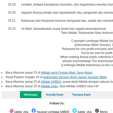
25:19
Lihatlah, betapa banyaknya musuhku, dan bagaimana mereka me
25:20
Jagalah kiranya jiwaku dan lepaskanlah aku; janganlah aku mend
25:21
Ketulusan dan kejujuran kiranya mengawal aku, sebab aku menant
25:22
Ya Allah, bebaskanlah orang Israel dari segala kesesakannya!
Teks Alkitab Terjemahan Baru Indones
Copyright Lembaga Alkitab In
(Indonesian Bible Society), 
Released for non-profit scholarly and
Not to be sold for profit.
When making formal public reference t
please acknowldege The Indonesian 
(Lembaga Alkitab Indonesia) as the co
Baca Mazmur pasal 25 di
Alkitab versi Firman Allah Yang Hidup
Read Psalms chapter 25 in
Authorised Version (King James Version) Bible
Baca Mazmur pasal 25 di
Alkitab SABDA
, pusat studi Alkitab dengan ratusan b
Baca Mazmur pasal 25 di
Alkitab.mobi
, situs Alkitab SABDA versi HP
Whatsapp
Kontak Kami
Tentang Kami
Follow Us:
sabda_ylsa
Yayasan Lembaga SABDA
sabda_ylsa
Mores