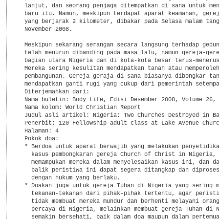
  lanjut, dan seorang penjaga ditempatkan di sana untuk men
  baru itu. Namun, meskipun terdapat aparat keamanan, gerej
  yang berjarak 2 kilometer, dibakar pada Selasa malam tang
  November 2008.

  Meskipun sekarang serangan secara langsung terhadap gedun
  telah menurun dibanding pada masa lalu, namun gereja-gere
  bagian utara Nigeria dan di kota-kota besar terus-menerus
  Mereka sering kesulitan mendapatkan tanah atau memperoleh
  pembangunan. Gereja-geraja di sana biasanya dibongkar tan
  mendapatkan ganti rugi yang cukup dari pemerintah setempa
  Diterjemahkan dari:

  Nama buletin: Body Life, Edisi Desember 2008, Volume 26, 
  Nama kolom: World Christian Report

  Judul asli artikel: Nigeria: Two Churches Destroyed in Ba
  Penerbit: 120 Fellowship adult class at Lake Avenue Churc
  Halaman: 4

  Pokok doa:

  * Berdoa untuk aparat berwajib yang melakukan penyelidika
    kasus pembongkaran gereja Church of Christ in Nigeria, 
    memampukan mereka dalam menyelesaikan kasus ini, dan da
    balik peristiwa ini dapat segera ditangkap dan diproses
    dengan hukum yang berlaku.

  * Doakan juga untuk gereja Tuhan di Nigeria yang sering m
    tekanan-tekanan dari pihak-pihak tertentu, agar peristi
    tidak membuat mereka mundur dan berhenti melayani orang
    percaya di Nigeria, melainkan membuat gereja Tuhan di N
    semakin bersehati, baik dalam doa maupun dalam pertemua