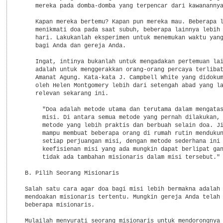
     mereka pada domba-domba yang terpencar dari kawanannya
     Kapan mereka bertemu? Kapan pun mereka mau. Beberapa l
     menikmati doa pada saat subuh, beberapa lainnya lebih 
     hari. Lakukanlah eksperimen untuk menemukan waktu yang
     bagi Anda dan gereja Anda.

     Ingat, intinya bukanlah untuk mengadakan pertemuan lai
     adalah untuk menggerakkan orang-orang percaya terlibat
     Amanat Agung. Kata-kata J. Campbell White yang didokum
     oleh Helen Montgomery lebih dari setengah abad yang la
     relevan sekarang ini.

       "Doa adalah metode utama dan terutama dalam mengatas
       misi. Di antara semua metode yang pernah dilakukan, 
       metode yang lebih praktis dan berbuah selain doa. Ji
       mampu membuat beberapa orang di rumah rutin mendukun
       setiap perjuangan misi, dengan metode sederhana ini 
       keefisienan misi yang ada mungkin dapat berlipat gan
       tidak ada tambahan misionaris dalam misi tersebut."

  B. Pilih Seorang Misionaris

  Salah satu cara agar doa bagi misi lebih bermakna adalah 
  mendoakan misionaris tertentu. Mungkin gereja Anda telah 
  beberapa misionaris.

  Mulailah menyurati seorang misionaris untuk mendorongnya 