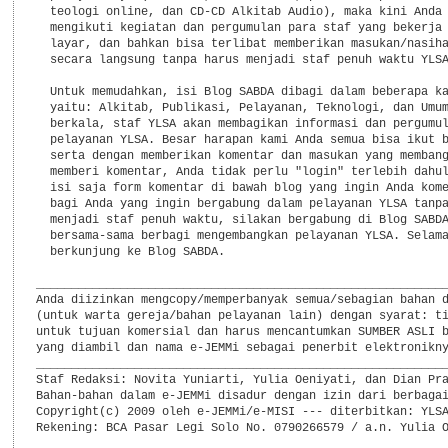
  teologi online, dan CD-CD Alkitab Audio), maka kini Anda 
  mengikuti kegiatan dan pergumulan para staf yang bekerja 
  layar, dan bahkan bisa terlibat memberikan masukan/nasiha
  secara langsung tanpa harus menjadi staf penuh waktu YLSA
  Untuk memudahkan, isi Blog SABDA dibagi dalam beberapa ka
  yaitu: Alkitab, Publikasi, Pelayanan, Teknologi, dan Umum
  berkala, staf YLSA akan membagikan informasi dan pergumul
  pelayanan YLSA. Besar harapan kami Anda semua bisa ikut b
  serta dengan memberikan komentar dan masukan yang membang
  memberi komentar, Anda tidak perlu "login" terlebih dahul
  isi saja form komentar di bawah blog yang ingin Anda kome
  bagi Anda yang ingin bergabung dalam pelayanan YLSA tanpa
  menjadi staf penuh waktu, silakan bergabung di Blog SABDA
  bersama-sama berbagi mengembangkan pelayanan YLSA. Selama
  berkunjung ke Blog SABDA.

___________________________________________________________
Anda diizinkan mengcopy/memperbanyak semua/sebagian bahan d
(untuk warta gereja/bahan pelayanan lain) dengan syarat: ti
untuk tujuan komersial dan harus mencantumkan SUMBER ASLI b
yang diambil dan nama e-JEMMi sebagai penerbit elektronikny
___________________________________________________________
Staf Redaksi: Novita Yuniarti, Yulia Oeniyati, dan Dian Pra
Bahan-bahan dalam e-JEMMi disadur dengan izin dari berbagai
Copyright(c) 2009 oleh e-JEMMi/e-MISI --- diterbitkan: YLSA
Rekening: BCA Pasar Legi Solo No. 0790266579 / a.n. Yulia O
___________________________________________________________