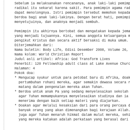
  Sebelum ia melaksanakan rencananya, anak laki-laki pemimp
  radikal itu sekarat karena sakit. Para pemimpin agama rad
  dapat menolongnya. Istri pemimpin tersebut memohon kepada
  berdoa bagi anak laki-lakinya. Dengan berat hati, pemimpi
  menyetujuinya, dan anaknya menjadi sembuh.

  Pemimpin itu akhirnya bertobat dan mengatakan kepada jema
  yang menjadi tujuannya. Kini, semua anggota keluarganya m
  pengikut Kristus dan secara aktif bersaksi di muka umum. 
  Diterjemahkan dari:

  Nama buletin: Body Life, Edisi Desember 2008, Volume 26, 
  Nama kolom: World Christian Report

  Judul asli artikel: Africa: God Transform Lives

  Penerbit: 120 Fellowship adult class at Lake Avenue Churc
  Halaman: 4

  Pokok doa:

  * Mengucap syukur untuk para petobat baru di Afrika, doak
    pertumbuhan rohani mereka, agar semakin dewasa secara r
    matang dalam pengenalan mereka akan Tuhan.

  * Berdoa untuk anak Pa yang sedang menyelesaikan sekolah 
    agar Tuhan memampukannya menyelesaikan studinya dan ia 
    menerima dengan baik setiap materi yang diajarkan.

  * Doakan agar melalui kesaksian dari para orang percaya d
    banyak orang yang akan dimenangkan bagi kerajaan Allah.
    juga agar Tuhan menaruh hikmat dalam mulut mereka, sehi
    yang mereka katakan adalah perkataan yang berasal dari 
___________________________________________________________