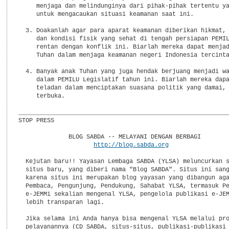
     menjaga dan melindunginya dari pihak-pihak tertentu ya
     untuk mengacaukan situasi keamanan saat ini.

  3. Doakanlah agar para aparat keamanan diberikan hikmat, 
     dan kondisi fisik yang sehat di tengah persiapan PEMIL
     rentan dengan konflik ini. Biarlah mereka dapat menjad
     Tuhan dalam menjaga keamanan negeri Indonesia tercinta
  4. Banyak anak Tuhan yang juga hendak berjuang menjadi wa
     dalam PEMILU Legislatif tahun ini. Biarlah mereka dapa
     teladan dalam menciptakan suasana politik yang damai, 
     terbuka.

___________________________________________________________
STOP PRESS

              BLOG SABDA -- MELAYANI DENGAN BERBAGI

http://blog.sabda.org
  Kejutan baru!! Yayasan Lembaga SABDA (YLSA) meluncurkan s
  situs baru, yang diberi nama "Blog SABDA". Situs ini sang
  karena situs ini merupakan blog yayasan yang dibangun aga
  Pembaca, Pengunjung, Pendukung, Sahabat YLSA, termasuk Pe
  e-JEMMi sekalian mengenal YLSA, pengelola publikasi e-JEM
  lebih transparan lagi.

  Jika selama ini Anda hanya bisa mengenal YLSA melalui pro
  pelayanannya (CD SABDA, situs-situs, publikasi-publikasi 