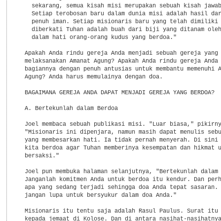
    sekarang, semua kisah misi merupakan sebuah kisah jawab
    Setiap terobosan baru dalam dunia misi adalah hasil dar
    penuh iman. Setiap misionaris baru yang telah dimiliki 
    diberkati Tuhan adalah buah dari biji yang ditanam oleh
    dalam hati orang-orang kudus yang berdoa."

  Apakah Anda rindu gereja Anda menjadi sebuah gereja yang

  melaksanakan Amanat Agung? Apakah Anda rindu gereja Anda 
  bagiannya dengan penuh antusias untuk membantu memenuhi A
  Agung? Anda harus memulainya dengan doa.

  BAGAIMANA GEREJA ANDA DAPAT MENJADI GEREJA YANG BERDOA?

  A. Bertekunlah dalam Berdoa

  Joel membaca sebuah publikasi misi. "Luar biasa," pikirny
  "Misionaris ini dipenjara, namun masih dapat menulis sebu
  yang membesarkan hati. Ia tidak pernah menyerah. Di sini 
  kita berdoa agar Tuhan memberinya kesempatan dan hikmat u
  bersaksi."

  Joel pun membuka halaman selanjutnya, "Bertekunlah dalam 
  Janganlah komitmen Anda untuk berdoa itu kendur. Dan perh
  apa yang sedang terjadi sehingga doa Anda tepat sasaran. 
  jangan lupa untuk bersyukur dalam doa Anda."

  Misionaris itu tentu saja adalah Rasul Paulus. Surat itu 
  kepada jemaat di Kolose. Dan di antara nasihat-nasihatnya