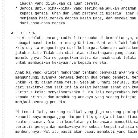
    ibadah yang dilakukan di luar gereja.

  * Berdoa untuk pihak-pihak yang sering melakukan ancaman 
    kepada gereja Tuhan dan umat percaya di Nigeria, agar T
    menjamah hati mereka dengan kasih Bapa, dan mereka mau 
    dari dosa-dosa mereka.

A F R I K A

  Pa M. adalah seorang radikal terkemuka di komunitasnya, d
  sebagai musuh terbesar orang Kristen. Saat anak laki-laki
  Kristen, ia mengusirnya dari keluarga. Beberapa waktu kem
  jatuh sakit. Tidak ada obat atau ritual agama yang dapat

  menolongnya. Dia mengumpulkan istri dan anak-anak lelaki 
  untuk membagikan kekayaannya kepada mereka.

  Anak Pa yang Kristen mendengar tentang penyakit ayahnya d
  mengunjungi ayahnya bersama dengan dua orang pendeta. Mer
  untuk Pa di dalam nama Yesus. Setelah 3 hari berlalu, dia
  dari sakitnya dan saat ini ia dalam keadaan sehat dan kua
  "Kristus telah menyelamatkanku." Dia lalu menyerahkan keh
  kepada Kristus dan mendukung anaknya yang sedang belajar 
  manjadi seorang pendeta.

  Di tempat lain, seorang radikal yang juga seorang pemimpi
  komunitasnya menganggap tim perintis gereja di komunitasn
  suatu ancaman. Dia dan komplotannya berencana menculik sa
  perintis gereja dan membawanya ke sebuah tempat rahasia u
  membunuhnya. Hal itu pasti akan dapat menakuti yang lainn