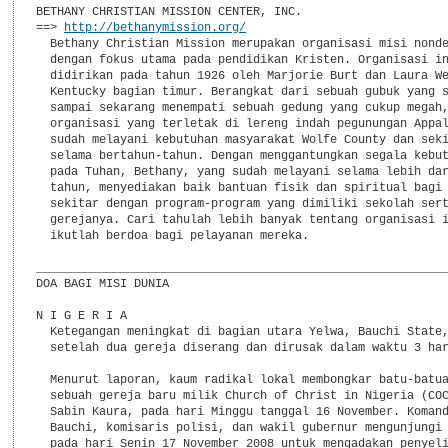
BETHANY CHRISTIAN MISSION CENTER, INC.

==> 
http://bethanymission.org/
  Bethany Christian Mission merupakan organisasi misi nonde
  dengan fokus utama pada pendidikan Kristen. Organisasi in
  didirikan pada tahun 1926 oleh Marjorie Burt dan Laura We
  Kentucky bagian timur. Berangkat dari sebuah gubuk yang s
  sampai sekarang menempati sebuah gedung yang cukup megah,
  organisasi yang terletak di lereng indah pegunungan Appal
  sudah melayani kebutuhan masyarakat Wolfe County dan seki
  selama bertahun-tahun. Dengan menggantungkan segala kebut
  pada Tuhan, Bethany, yang sudah melayani selama lebih dar
  tahun, menyediakan baik bantuan fisik dan spiritual bagi 
  sekitar dengan program-program yang dimiliki sekolah sert
  gerejanya. Cari tahulah lebih banyak tentang organisasi i
  ikutlah berdoa bagi pelayanan mereka.

___________________________________________________________
DOA BAGI MISI DUNIA

N I G E R I A

  Ketegangan meningkat di bagian utara Yelwa, Bauchi State,
  setelah dua gereja diserang dan dirusak dalam waktu 3 har
  Menurut laporan, kaum radikal lokal membongkar batu-batua
  sebuah gereja baru milik Church of Christ in Nigeria (COC
  Sabin Kaura, pada hari Minggu tanggal 16 November. Komand
  Bauchi, komisaris polisi, dan wakil gubernur mengunjungi 
  pada hari Senin 17 November 2008 untuk mengadakan penyeli