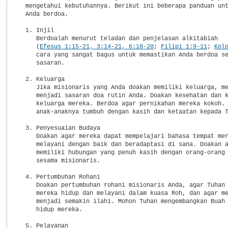
  mengetahui kebutuhannya. Berikut ini beberapa panduan unt
  Anda berdoa.

  1. Injil

     Berdoalah menurut teladan dan penjelasan alkitabiah

     (
Efesus 1:15-21, 3:14-21, 6:18-20
; 
Filipi 1:9-11
; 
Kol
     cara yang sangat bagus untuk memastikan Anda berdoa se
     sasaran.

  2. Keluarga

     Jika misionaris yang Anda doakan memiliki keluarga, me
     menjadi sasaran doa rutin Anda. Doakan kesehatan dan k
     keluarga mereka. Berdoa agar pernikahan mereka kokoh. 
     anak-anaknya tumbuh dengan kasih dan ketaatan kepada T
  3. Penyesuaian Budaya

     Doakan agar mereka dapat mempelajari bahasa tempat mer
     melayani dengan baik dan beradaptasi di sana. Doakan a
     memiliki hubungan yang penuh kasih dengan orang-orang 
     sesama misionaris.

  4. Pertumbuhan Rohani

     Doakan pertumbuhan rohani misionaris Anda, agar Tuhan 
     mereka hidup dan melayani dalam kuasa Roh, dan agar me
     menjadi semakin ilahi. Mohon Tuhan mengembangkan Buah 
     hidup mereka.

  5. Pelayanan
