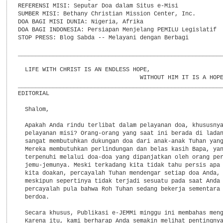
REFERENSI MISI: Seputar Doa dalam Situs e-Misi

SUMBER MISI: Bethany Christian Mission Center, Inc.

DOA BAGI MISI DUNIA: Nigeria, Afrika

DOA BAGI INDONESIA: Persiapan Menjelang PEMILU Legislatif

STOP PRESS: Blog Sabda -- Melayani dengan Berbagi

___________________________________________________________
  LIFE WITH CHRIST IS AN ENDLESS HOPE,

                                   WITHOUT HIM IT IS A HOPE
___________________________________________________________
EDITORIAL

  Shalom,

  Apakah Anda rindu terlibat dalam pelayanan doa, khususnya
  pelayanan misi? Orang-orang yang saat ini berada di ladan
  sangat membutuhkan dukungan doa dari anak-anak Tuhan yang
  Mereka membutuhkan perlindungan dan belas kasih Bapa, yan
  terpenuhi melalui doa-doa yang dipanjatkan oleh orang per
  jemu-jemunya. Meski terkadang kita tidak tahu persis apa 
  kita doakan, percayalah Tuhan mendengar setiap doa Anda, 
  meskipun sepertinya tidak terjadi sesuatu pada saat Anda 
  percayalah pula bahwa Roh Tuhan sedang bekerja sementara 
  berdoa.

  Secara khusus, Publikasi e-JEMMi minggu ini membahas meng
  Karena itu, kami berharap Anda semakin melihat pentingnya