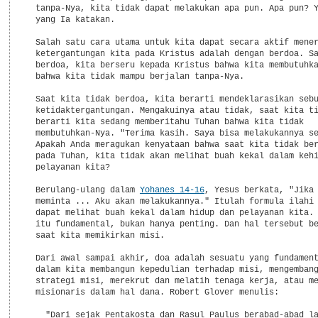
  tanpa-Nya, kita tidak dapat melakukan apa pun. Apa pun? Y
  yang Ia katakan.

  Salah satu cara utama untuk kita dapat secara aktif mener
  ketergantungan kita pada Kristus adalah dengan berdoa. Sa
  berdoa, kita berseru kepada Kristus bahwa kita membutuhka
  bahwa kita tidak mampu berjalan tanpa-Nya.

  Saat kita tidak berdoa, kita berarti mendeklarasikan sebu
  ketidaktergantungan. Mengakuinya atau tidak, saat kita ti
  berarti kita sedang memberitahu Tuhan bahwa kita tidak

  membutuhkan-Nya. "Terima kasih. Saya bisa melakukannya se
  Apakah Anda meragukan kenyataan bahwa saat kita tidak ber
  pada Tuhan, kita tidak akan melihat buah kekal dalam kehi
  pelayanan kita?

  Berulang-ulang dalam 
Yohanes 14-16
, Yesus berkata, "Jika 
  meminta ... Aku akan melakukannya." Itulah formula ilahi 
  dapat melihat buah kekal dalam hidup dan pelayanan kita. 
  itu fundamental, bukan hanya penting. Dan hal tersebut be
  saat kita memikirkan misi.

  Dari awal sampai akhir, doa adalah sesuatu yang fundament
  dalam kita membangun kepedulian terhadap misi, mengembang
  strategi misi, merekrut dan melatih tenaga kerja, atau me
  misionaris dalam hal dana. Robert Glover menulis:

    "Dari sejak Pentakosta dan Rasul Paulus berabad-abad la