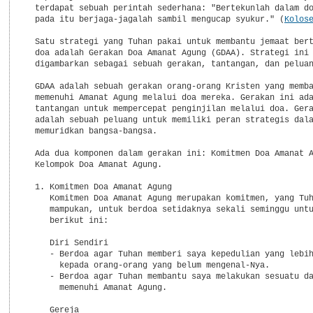
  terdapat sebuah perintah sederhana: "Bertekunlah dalam do
  pada itu berjaga-jagalah sambil mengucap syukur." (
Kolos
  Satu strategi yang Tuhan pakai untuk membantu jemaat bert
  doa adalah Gerakan Doa Amanat Agung (GDAA). Strategi ini 
  digambarkan sebagai sebuah gerakan, tantangan, dan peluan
  GDAA adalah sebuah gerakan orang-orang Kristen yang memba
  memenuhi Amanat Agung melalui doa mereka. Gerakan ini ada
  tantangan untuk mempercepat penginjilan melalui doa. Gera
  adalah sebuah peluang untuk memiliki peran strategis dala
  memuridkan bangsa-bangsa.

  Ada dua komponen dalam gerakan ini: Komitmen Doa Amanat A
  Kelompok Doa Amanat Agung.

  1. Komitmen Doa Amanat Agung

     Komitmen Doa Amanat Agung merupakan komitmen, yang Tuh
     mampukan, untuk berdoa setidaknya sekali seminggu untu
     berikut ini:

     Diri Sendiri

     - Berdoa agar Tuhan memberi saya kepedulian yang lebih
       kepada orang-orang yang belum mengenal-Nya.

     - Berdoa agar Tuhan membantu saya melakukan sesuatu da
       memenuhi Amanat Agung.

     Gereja
