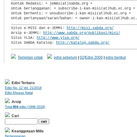
Kontak Redaksi: < jemmi(at)sabda.org >

Untuk berlangganan: < subscribe-i-kan-misi(at)hub.xc.org >

Untuk berhenti: < unsubscribe-i-kan-misi(at)hub.xc.org >

Untuk pertanyaan/saran/bahan: < owner-i-kan-misi(at)hub.xc.
___________________________________________________________
Situs e-MISI dan e-JEMMi: 
http://misi.sabda.org/
Arsip e-JEMMi: 
http://www.sabda.org/publikasi/misi/
Situs YLSA: 
http://www.ylsa.org/
Situs SABDA Katalog: 
http://katalog.sabda.org/
__________________________________________________________
Tampilan cetak
edisi sebelum
|
02
/
Edisi 2009
|
edisi berikut
Edisi Terbaru
Edisi No. 12 Vol. 21/2018
Edisi Khusus Natal
Arsip
Total
804
edisi (1998-2018)
Cari
Keanggotaan Milis
Berlangganan