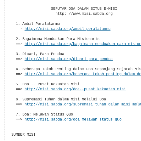
                  SEPUTAR DOA DALAM SITUS E-MISI

                    http: //www.misi.sabda.org

  1. Ambil Peralatanmu

  ==> 
http://misi.sabda.org/ambil_peralatanmu
  2. Bagaimana Mendoakan Para Misionaris

  ==> 
http://misi.sabda.org/bagaimana_mendoakan_para_misio
  3. Dicari, Para Pendoa

  ==> 
http://misi.sabda.org/dicari_para_pendoa
  4. Beberapa Tokoh Penting dalam Doa Sepanjang Sejarah Mis
  ==> 
http://misi.sabda.org/beberapa_tokoh_penting_dalam_d
  5. Doa -- Pusat Kekuatan Misi

  ==> 
http://misi.sabda.org/doa--pusat_kekuatan_misi
  6. Supremasi Tuhan dalam Misi Melalui Doa

  ==> 
http://misi.sabda.org/supremasi_tuhan_dalam_misi_mel
  7. Doa: Melawan Status Quo

  ==> 
http://misi.sabda.org/doa_melawan_status_quo
___________________________________________________________
SUMBER MISI
