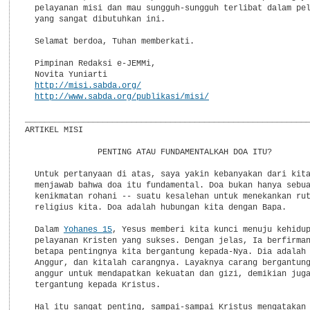
  pelayanan misi dan mau sungguh-sungguh terlibat dalam pel
  yang sangat dibutuhkan ini.

  Selamat berdoa, Tuhan memberkati.

  Pimpinan Redaksi e-JEMMi,

  Novita Yuniarti

http://misi.sabda.org/
http://www.sabda.org/publikasi/misi/
___________________________________________________________
ARTIKEL MISI

               PENTING ATAU FUNDAMENTALKAH DOA ITU?

  Untuk pertanyaan di atas, saya yakin kebanyakan dari kita
  menjawab bahwa doa itu fundamental. Doa bukan hanya sebua
  kenikmatan rohani -- suatu kesalehan untuk menekankan rut
  religius kita. Doa adalah hubungan kita dengan Bapa.

  Dalam 
Yohanes 15
, Yesus memberi kita kunci menuju kehidup
  pelayanan Kristen yang sukses. Dengan jelas, Ia berfirman
  betapa pentingnya kita bergantung kepada-Nya. Dia adalah 
  Anggur, dan kitalah carangnya. Layaknya carang bergantung
  anggur untuk mendapatkan kekuatan dan gizi, demikian juga
  tergantung kepada Kristus.

  Hal itu sangat penting, sampai-sampai Kristus mengatakan 