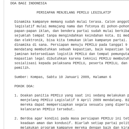
DOA BAGI INDONESIA

             PERSIAPAN MENJELANG PEMILU LEGISLATIF

  Dinamika kampanye memang sudah mulai terasa. Calon anggot
  legislatif mulai memajang nama dan fotonya di pohon-pohon
  papan-papan iklan, dan bendera partai sudah mulai berkiba
  sejumlah tempat tanpa mengindahkan keindahan kota. Di med
  dan elektronik, bisa kita temukan iklan kampanye partai. 
  dinamika di sana. Persiapan menuju PEMILU pada tanggal 9 
  mendatang membutuhkan sebuah kepastian, baik kepastian le
  jaminan ketersediaan logistik PEMILU dan tempat pemunguta
  Kepastian legal dibutuhkan karena teknisi PEMILU membutuh
  sosialisasi kepada pelaksana PEMILU, peserta PEMILU, dan 
  pemilih.

  Sumber: Kompas, Sabtu 10 Januari 2009, Halaman 6

  POKOK DOA:

  1. Doakan panitia PEMILU yang saat ini sedang melakukan p
     menjelang PEMILU Legislatif 9 April 2009 mendatang. Bi
     mereka dapat mempersiapkan segala sesuatu yang diperlu
     kelancaran PEMILU tersebut.

  2. Berdoa agar kondisi pada masa persiapan PEMILU ini tet
     keadaan aman dan kondusif. Biarlah setiap partai polit
     melakukan program kampanye mereka dengan baik dan kira