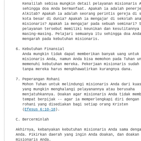
     Kenalilah sebisa mungkin detail pelayanan misionaris A
     sehingga doa Anda bermanfaat. Apakah ia adalah penerje
     Alkitab? Apakah ia adalah seorang perintis gereja di s
     kota besar di dunia? Apakah ia mengajar di sekolah ana
     misionaris? Apakah ia mengajar pada sebuah seminari? S
     pelayanan tersebut memiliki keunikan dan kesulitannya

     masing-masing. Pelajari semuanya itu sehingga doa Anda
     mengarah pada kebutuhan misionaris.

  6. Kebutuhan Finansial

     Anda mungkin tidak dapat memberikan banyak uang untuk 
     misionaris Anda, namun Anda bisa memohon pada Tuhan un
     memenuhi kebutuhan mereka. Pekerjaan misionaris sudah 
     tanpa mereka harus mengkhawatirkan kurangnya dana.

  7. Peperangan Rohani

     Mohon Tuhan untuk melindungi misionaris Anda dari kuas
     yang mungkin menghalangi pelayanannya atau berusaha

     menjatuhkannya. Doakan agar misionaris Anda tidak memb
     tempat berpijak -- agar ia memperlengkapi diri dengan 
     rohani yang disediakan bagi setiap orang Kristen

     (
Efesus 6:10-18
).

  C. Bercerminlah

  Akhirnya, kebanyakan kebutuhan misionaris Anda sama denga
  Anda. Pikirkan daerah yang ingin Anda doakan, dan doakan 
  misionaris Anda.
