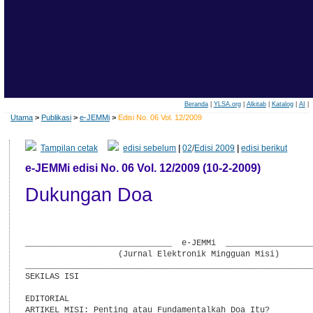
Beranda
|
YLSA.org
|
Alkitab
|
Katalog
|
AI
|
Utama
>
Publikasi
>
e-JEMMi
>
Edisi No. 06 Vol. 12/2009
Tampilan cetak
edisi sebelum
|
02
/
Edisi 2009
|
edisi berikut
e-JEMMi edisi No. 06 Vol. 12/2009 (10-2-2009)
Dukungan Doa
______________________________  e-JEMMi  __________________
                   (Jurnal Elektronik Mingguan Misi)

___________________________________________________________
SEKILAS ISI

EDITORIAL

ARTIKEL MISI: Penting atau Fundamentalkah Doa Itu?
