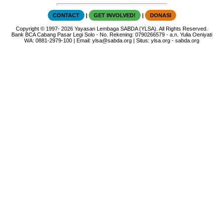
CONTACT
|
GET INVOLVED!
|
DONASI
Copyright
© 1997-
2026
Yayasan Lembaga SABDA (YLSA).
All Rights Reserved.
Bank BCA Cabang Pasar Legi Solo - No. Rekening: 0790266579 - a.n. Yulia Oeniyati
WA:
0881-2979-100
| Email:
ylsa@sabda.org
| Situs:
ylsa.org
-
sabda.org