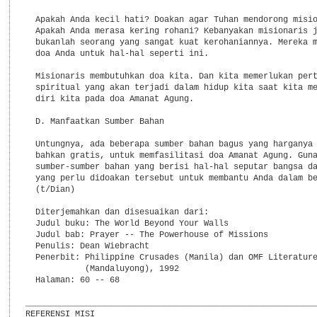
  Apakah Anda kecil hati? Doakan agar Tuhan mendorong misio
  Apakah Anda merasa kering rohani? Kebanyakan misionaris j
  bukanlah seorang yang sangat kuat kerohaniannya. Mereka m
  doa Anda untuk hal-hal seperti ini.

  Misionaris membutuhkan doa kita. Dan kita memerlukan pert
  spiritual yang akan terjadi dalam hidup kita saat kita me
  diri kita pada doa Amanat Agung.

  D. Manfaatkan Sumber Bahan

  Untungnya, ada beberapa sumber bahan bagus yang harganya 
  bahkan gratis, untuk memfasilitasi doa Amanat Agung. Guna
  sumber-sumber bahan yang berisi hal-hal seputar bangsa da
  yang perlu didoakan tersebut untuk membantu Anda dalam be
  (t/Dian)

  Diterjemahkan dan disesuaikan dari:

  Judul buku: The World Beyond Your Walls

  Judul bab: Prayer -- The Powerhouse of Missions

  Penulis: Dean Wiebracht

  Penerbit: Philippine Crusades (Manila) dan OMF Literature
            (Mandaluyong), 1992

  Halaman: 60 -- 68

___________________________________________________________
REFERENSI MISI
