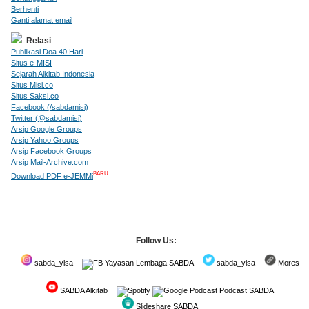
Berhenti
Ganti alamat email
Relasi
Publikasi Doa 40 Hari
Situs e-MISI
Sejarah Alkitab Indonesia
Situs Misi.co
Situs Saksi.co
Facebook (/sabdamisi)
Twitter (@sabdamisi)
Arsip Google Groups
Arsip Yahoo Groups
Arsip Facebook Groups
Arsip Mail-Archive.com
BARU
Download PDF e-JEMMi
Follow Us:
sabda_ylsa
Yayasan Lembaga SABDA
sabda_ylsa
Mores
SABDA Alkitab
Podcast SABDA
Slideshare SABDA