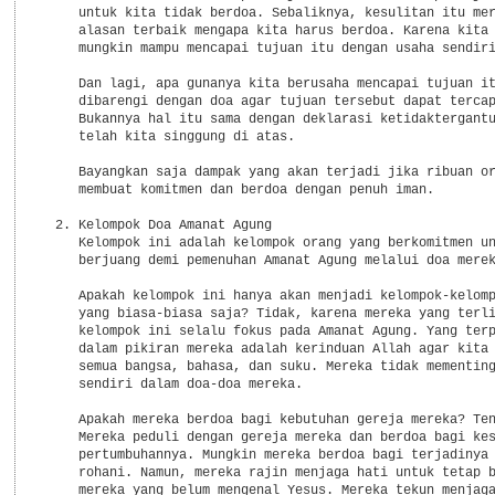
     untuk kita tidak berdoa. Sebaliknya, kesulitan itu mer
     alasan terbaik mengapa kita harus berdoa. Karena kita 
     mungkin mampu mencapai tujuan itu dengan usaha sendiri
     Dan lagi, apa gunanya kita berusaha mencapai tujuan it
     dibarengi dengan doa agar tujuan tersebut dapat tercap
     Bukannya hal itu sama dengan deklarasi ketidaktergantu
     telah kita singgung di atas.

     Bayangkan saja dampak yang akan terjadi jika ribuan or
     membuat komitmen dan berdoa dengan penuh iman.

  2. Kelompok Doa Amanat Agung

     Kelompok ini adalah kelompok orang yang berkomitmen un
     berjuang demi pemenuhan Amanat Agung melalui doa merek
     Apakah kelompok ini hanya akan menjadi kelompok-kelomp
     yang biasa-biasa saja? Tidak, karena mereka yang terli
     kelompok ini selalu fokus pada Amanat Agung. Yang terp
     dalam pikiran mereka adalah kerinduan Allah agar kita 
     semua bangsa, bahasa, dan suku. Mereka tidak mementing
     sendiri dalam doa-doa mereka.

     Apakah mereka berdoa bagi kebutuhan gereja mereka? Ten
     Mereka peduli dengan gereja mereka dan berdoa bagi kes
     pertumbuhannya. Mungkin mereka berdoa bagi terjadinya 
     rohani. Namun, mereka rajin menjaga hati untuk tetap b
     mereka yang belum mengenal Yesus. Mereka tekun menjaga