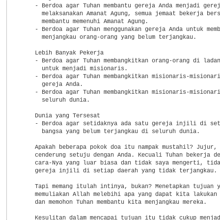
     - Berdoa agar Tuhan membantu gereja Anda menjadi gerej
       melaksanakan Amanat Agung, semua jemaat bekerja bers
       membantu memenuhi Amanat Agung.

     - Berdoa agar Tuhan menggunakan gereja Anda untuk memb
       menjangkau orang-orang yang belum terjangkau.

     Lebih Banyak Pekerja

     - Berdoa agar Tuhan membangkitkan orang-orang di ladan
       untuk menjadi misionaris.

     - Berdoa agar Tuhan membangkitkan misionaris-misionari
       gereja Anda.

     - Berdoa agar Tuhan membangkitkan misionaris-misionari
       seluruh dunia.

     Dunia yang Tersesat

     - Berdoa agar setidaknya ada satu gereja injili di set
       bangsa yang belum terjangkau di seluruh dunia.

     Apakah beberapa pokok doa itu nampak mustahil? Jujur, 
     cenderung setuju dengan Anda. Kecuali Tuhan bekerja de
     cara-Nya yang luar biasa dan tidak saya mengerti, tida
     gereja injili di setiap daerah yang tidak terjangkau.

     Tapi memang itulah intinya, bukan? Menetapkan tujuan y
     memuliakan Allah melebihi apa yang dapat kita lakukan 
     dan memohon Tuhan membantu kita menjangkau mereka.

     Kesulitan dalam mencapai tujuan itu tidak cukup menjad