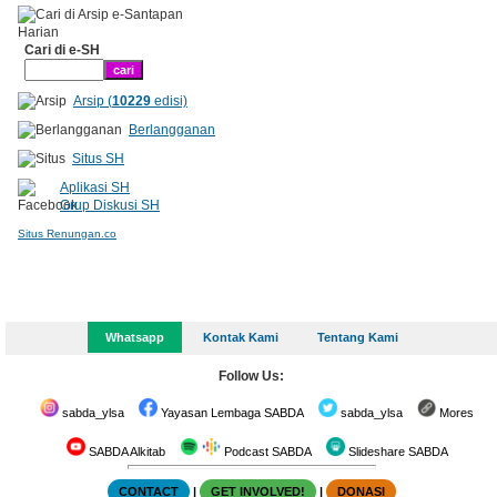
Cari di e-SH
Arsip (
10229
edisi)
Berlangganan
Situs SH
Aplikasi SH
Grup Diskusi SH
Situs Renungan.co
Whatsapp
Kontak Kami
Tentang Kami
Follow Us:
sabda_ylsa
Yayasan Lembaga SABDA
sabda_ylsa
Mores
SABDA Alkitab
Podcast SABDA
Slideshare SABDA
CONTACT
|
GET INVOLVED!
|
DONASI