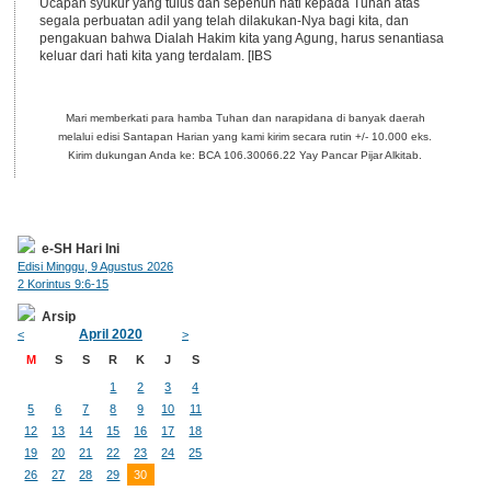
Ucapan syukur yang tulus dan sepenuh hati kepada Tuhan atas
segala perbuatan adil yang telah dilakukan-Nya bagi kita, dan
pengakuan bahwa Dialah Hakim kita yang Agung, harus senantiasa
keluar dari hati kita yang terdalam. [IBS
Mari memberkati para hamba Tuhan dan narapidana di banyak daerah
melalui edisi Santapan Harian yang kami kirim secara rutin +/- 10.000 eks.
Kirim dukungan Anda ke: BCA 106.30066.22 Yay Pancar Pijar Alkitab.
e-SH Hari Ini
Edisi Minggu, 9 Agustus 2026
2 Korintus 9:6-15
Arsip
April 2020
<
>
M
S
S
R
K
J
S
1
2
3
4
5
6
7
8
9
10
11
12
13
14
15
16
17
18
19
20
21
22
23
24
25
26
27
28
29
30