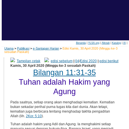
Beranda
|
YLSA.org
|
Alkitab
|
Katalog
|
AI
|
Utama
>
Publikasi
>
e-Santapan Harian
>
Edisi Kamis, 30 April 2020 (Minggu ke-3
sesudah Paskah)
Tampilan cetak
edisi sebelum
|
04
/
Edisi 2020
|
edisi berikut
Kamis, 30 April 2020 (Minggu ke-3 sesudah Paskah)
Bilangan 11:31-35
Tuhan adalah Hakim yang
Agung
Pada saatnya, setiap orang akan menghadapi kematian. Kematian
bukan sekadar perihal purna tugas kita dari dunia. Akan tetapi,
kematian juga berbicara tentang menghadap takhta pengadilan
Allah (lih.
2Kor. 5:10
).
Tuhan adalah hakim yang Adil dan Agung. Ia menghakimi setiap
manusia sesuai dengan hukum-Nya. Bangsa Israel, yang menjadi