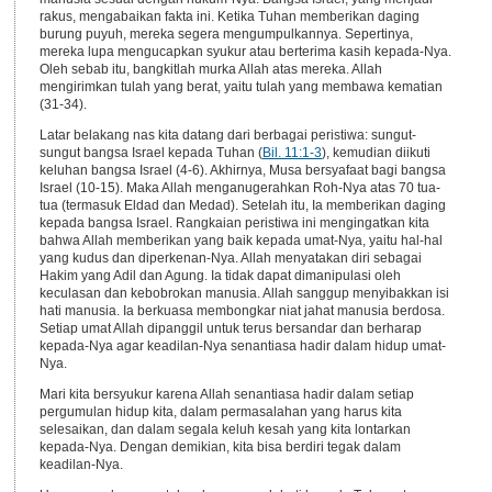
rakus, mengabaikan fakta ini. Ketika Tuhan memberikan daging
burung puyuh, mereka segera mengumpulkannya. Sepertinya,
mereka lupa mengucapkan syukur atau berterima kasih kepada-Nya.
Oleh sebab itu, bangkitlah murka Allah atas mereka. Allah
mengirimkan tulah yang berat, yaitu tulah yang membawa kematian
(31-34).
Latar belakang nas kita datang dari berbagai peristiwa: sungut-
sungut bangsa Israel kepada Tuhan (
Bil. 11:1-3
), kemudian diikuti
keluhan bangsa Israel (4-6). Akhirnya, Musa bersyafaat bagi bangsa
Israel (10-15). Maka Allah menganugerahkan Roh-Nya atas 70 tua-
tua (termasuk Eldad dan Medad). Setelah itu, Ia memberikan daging
kepada bangsa Israel. Rangkaian peristiwa ini mengingatkan kita
bahwa Allah memberikan yang baik kepada umat-Nya, yaitu hal-hal
yang kudus dan diperkenan-Nya. Allah menyatakan diri sebagai
Hakim yang Adil dan Agung. Ia tidak dapat dimanipulasi oleh
keculasan dan kebobrokan manusia. Allah sanggup menyibakkan isi
hati manusia. Ia berkuasa membongkar niat jahat manusia berdosa.
Setiap umat Allah dipanggil untuk terus bersandar dan berharap
kepada-Nya agar keadilan-Nya senantiasa hadir dalam hidup umat-
Nya.
Mari kita bersyukur karena Allah senantiasa hadir dalam setiap
pergumulan hidup kita, dalam permasalahan yang harus kita
selesaikan, dan dalam segala keluh kesah yang kita lontarkan
kepada-Nya. Dengan demikian, kita bisa berdiri tegak dalam
keadilan-Nya.