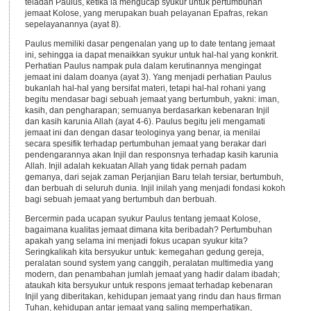
teladan Paulus, ketika ia mengucap syukur untuk pertumbuhan
jemaat Kolose, yang merupakan buah pelayanan Epafras, rekan
sepelayanannya (ayat 8).
Paulus memiliki dasar pengenalan yang up to date tentang jemaat
ini, sehingga ia dapat menaikkan syukur untuk hal-hal yang konkrit.
Perhatian Paulus nampak pula dalam kerutinannya mengingat
jemaat ini dalam doanya (ayat 3). Yang menjadi perhatian Paulus
bukanlah hal-hal yang bersifat materi, tetapi hal-hal rohani yang
begitu mendasar bagi sebuah jemaat yang bertumbuh, yakni: iman,
kasih, dan pengharapan; semuanya berdasarkan kebenaran Injil
dan kasih karunia Allah (ayat 4-6). Paulus begitu jeli mengamati
jemaat ini dan dengan dasar teologinya yang benar, ia menilai
secara spesifik terhadap pertumbuhan jemaat yang berakar dari
pendengarannya akan Injil dan responsnya terhadap kasih karunia
Allah. Injil adalah kekuatan Allah yang tidak pernah padam
gemanya, dari sejak zaman Perjanjian Baru telah tersiar, bertumbuh,
dan berbuah di seluruh dunia. Injil inilah yang menjadi fondasi kokoh
bagi sebuah jemaat yang bertumbuh dan berbuah.
Bercermin pada ucapan syukur Paulus tentang jemaat Kolose,
bagaimana kualitas jemaat dimana kita beribadah? Pertumbuhan
apakah yang selama ini menjadi fokus ucapan syukur kita?
Seringkalikah kita bersyukur untuk: kemegahan gedung gereja,
peralatan sound system yang canggih, peralatan multimedia yang
modern, dan penambahan jumlah jemaat yang hadir dalam ibadah;
ataukah kita bersyukur untuk respons jemaat terhadap kebenaran
Injil yang diberitakan, kehidupan jemaat yang rindu dan haus firman
Tuhan, kehidupan antar jemaat yang saling memperhatikan,