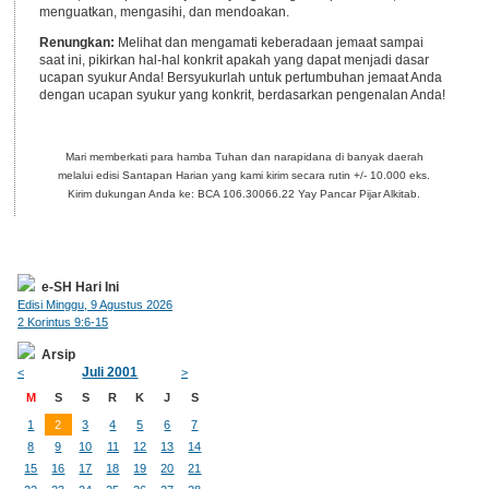
menguatkan, mengasihi, dan mendoakan.
Renungkan:
Melihat dan mengamati keberadaan jemaat sampai
saat ini, pikirkan hal-hal konkrit apakah yang dapat menjadi dasar
ucapan syukur Anda! Bersyukurlah untuk pertumbuhan jemaat Anda
dengan ucapan syukur yang konkrit, berdasarkan pengenalan Anda!
Mari memberkati para hamba Tuhan dan narapidana di banyak daerah
melalui edisi Santapan Harian yang kami kirim secara rutin +/- 10.000 eks.
Kirim dukungan Anda ke: BCA 106.30066.22 Yay Pancar Pijar Alkitab.
e-SH Hari Ini
Edisi Minggu, 9 Agustus 2026
2 Korintus 9:6-15
Arsip
Juli 2001
<
>
M
S
S
R
K
J
S
1
2
3
4
5
6
7
8
9
10
11
12
13
14
15
16
17
18
19
20
21