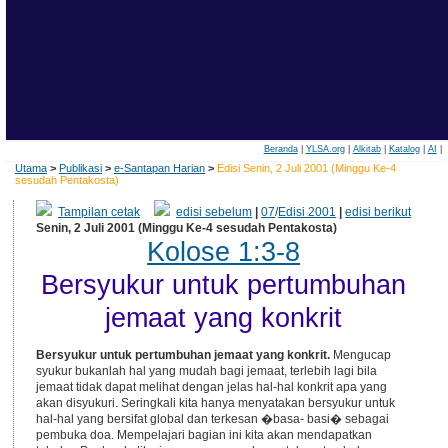
Beranda
|
YLSA.org
|
Alkitab
|
Katalog
|
AI
|
Utama
>
Publikasi
>
e-Santapan Harian
>
Edisi Senin, 2 Juli 2001 (Minggu Ke-4
sesudah Pentakosta)
Tampilan cetak
edisi sebelum
|
07
/
Edisi 2001
|
edisi berikut
Senin, 2 Juli 2001 (Minggu Ke-4 sesudah Pentakosta)
Kolose 1:3-8
Bersyukur untuk pertumbuhan
jemaat yang konkrit
Bersyukur untuk pertumbuhan jemaat yang konkrit.
Mengucap
syukur bukanlah hal yang mudah bagi jemaat, terlebih lagi bila
jemaat tidak dapat melihat dengan jelas hal-hal konkrit apa yang
akan disyukuri. Seringkali kita hanya menyatakan bersyukur untuk
hal-hal yang bersifat global dan terkesan �basa- basi� sebagai
pembuka doa. Mempelajari bagian ini kita akan mendapatkan