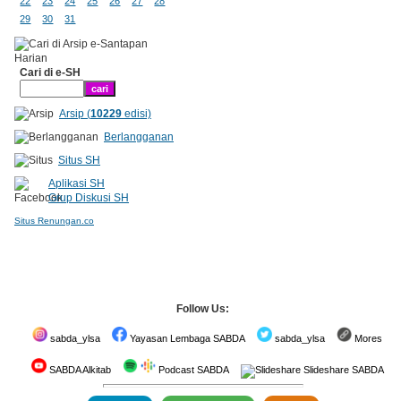
22
23
24
25
26
27
28
29
30
31
Cari di e-SH
Arsip (
10229
edisi)
Berlangganan
Situs SH
Aplikasi SH
Grup Diskusi SH
Situs Renungan.co
Follow Us:
sabda_ylsa
Yayasan Lembaga SABDA
sabda_ylsa
Mores
SABDA Alkitab
Podcast SABDA
Slideshare SABDA