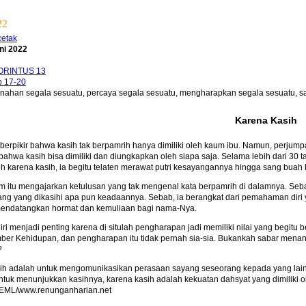
22
cetak
ni 2022
ORINTUS 13
b 17-20
han segala sesuatu, percaya segala sesuatu, mengharapkan segala sesuatu, s
Karena Kasih
berpikir bahwa kasih tak berpamrih hanya dimiliki oleh kaum ibu. Namun, perjum
ahwa kasih bisa dimiliki dan diungkapkan oleh siapa saja. Selama lebih dari 30 
leh karena kasih, ia begitu telaten merawat putri kesayangannya hingga sang bua
 itu mengajarkan ketulusan yang tak mengenal kata berpamrih di dalamnya. Seba
ang yang dikasihi apa pun keadaannya. Sebab, ia berangkat dari pemahaman diri 
 mendatangkan hormat dan kemuliaan bagi nama-Nya.
 menjadi penting karena di situlah pengharapan jadi memiliki nilai yang begitu 
ber Kehidupan, dan pengharapan itu tidak pernah sia-sia. Bukankah sabar men
?
ih adalah untuk mengomunikasikan perasaan sayang seseorang kepada yang lain. I
tuk menunjukkan kasihnya, karena kasih adalah kekuatan dahsyat yang dimiliki o
-EML/www.renunganharian.net