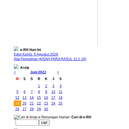
e-RH Hari Ini
Edisi Kamis, 6 Agustus 2026
Alat Pemulihan (KISAH PARA RASUL 11:1-18)
Arsip
<
Juni 2022
>
M
S
S
R
K
J
S
1
2
3
4
5
6
7
8
9
10
11
12
13
14
15
16
17
18
19
20
21
22
23
24
25
26
27
28
29
30
Cari di e-RH