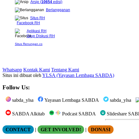
Arsip (
10654
edisi)
Berlangganan
Situs RH
Facebook RH
Aplikasi RH
Grup Diskusi RH
Situs Renungan.co
Whatsapp
Kontak Kami
Tentang Kami
Situs ini dibuat oleh
YLSA (Yayasan Lembaga SABDA)
Follow Us:
sabda_ylsa
Yayasan Lembaga SABDA
sabda_ylsa
SABDA Alkitab
Podcast SABDA
Slideshare SA
CONTACT
|
GET INVOLVED!
|
DONASI