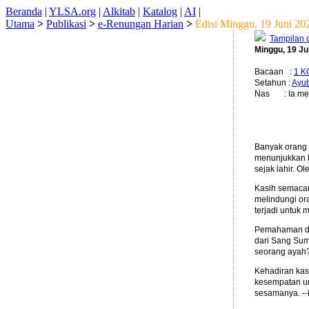
Beranda
|
YLSA.org
|
Alkitab
|
Katalog
|
AI
|
Utama
>
Publikasi
>
e-Renungan Harian
>
Edisi Minggu, 19 Juni 20
Tampilan 
Minggu, 19 Ju
Bacaan :
1 K
Setahun :
Ayu
Nas : Ia mena
Banyak orang 
menunjukkan b
sejak lahir. O
Kasih semacam
melindungi or
terjadi untuk
Pemahaman diri
dari Sang Sum
seorang ayah
Kehadiran kas
kesempatan un
sesamanya. -