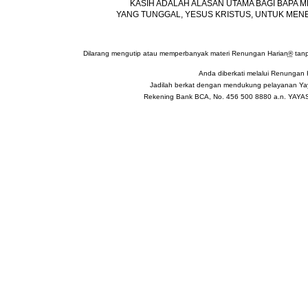
KASIH ADALAH ALASAN UTAMA BAGI BAPA 
YANG TUNGGAL, YESUS KRISTUS, UNTUK MEN
Dilarang mengutip atau memperbanyak materi Renungan Harian
®
tanp
Anda diberkati melalui Renungan 
Jadilah berkat dengan mendukung pelayanan Yay
Rekening Bank BCA, No. 456 500 8880 a.n. YA