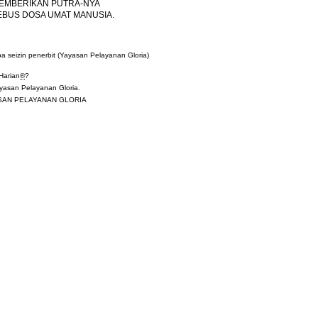
MEMBERIKAN PUTRA-NYA
EBUS DOSA UMAT MANUSIA.
a seizin penerbit (Yayasan Pelayanan Gloria)
Harian
®
?
asan Pelayanan Gloria.
YASAN PELAYANAN GLORIA