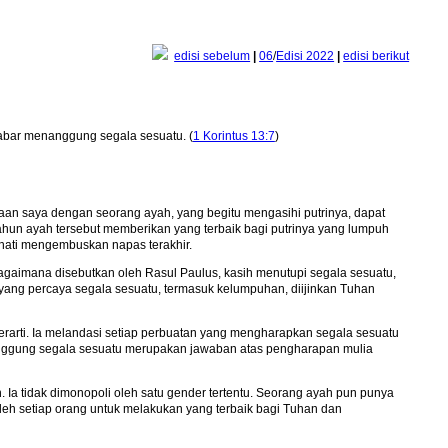
edisi sebelum
|
06
/
Edisi 2022
|
edisi berikut
abar menanggung segala sesuatu. (
1 Korintus 13:7
)
paan saya dengan seorang ayah, yang begitu mengasihi putrinya, dapat
tahun ayah tersebut memberikan yang terbaik bagi putrinya yang lumpuh
h hati mengembuskan napas terakhir.
gaimana disebutkan oleh Rasul Paulus, kasih menutupi segala sesuatu,
yang percaya segala sesuatu, termasuk kelumpuhan, diijinkan Tuhan
berarti. Ia melandasi setiap perbuatan yang mengharapkan segala sesuatu
anggung segala sesuatu merupakan jawaban atas pengharapan mulia
a tidak dimonopoli oleh satu gender tertentu. Seorang ayah pun punya
leh setiap orang untuk melakukan yang terbaik bagi Tuhan dan