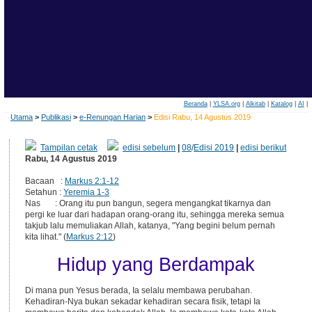
Beranda
|
YLSA.org
|
Alkitab
|
Katalog
|
AI
|
Utama
>
Publikasi
>
e-Renungan Harian
>
Edisi Rabu, 14 Agustus 2019
Tampilan cetak
edisi sebelum
|
08
/
Edisi 2019
|
edisi berikut
Rabu, 14 Agustus 2019
Bacaan :
Markus 2:1-12
Setahun :
Yeremia 1-3
Nas : Orang itu pun bangun, segera mengangkat tikarnya dan
pergi ke luar dari hadapan orang-orang itu, sehingga mereka semua
takjub lalu memuliakan Allah, katanya, "Yang begini belum pernah
kita lihat." (
Markus 2:12
)
Hidup yang Berdampak
Di mana pun Yesus berada, Ia selalu membawa perubahan.
Kehadiran-Nya bukan sekadar kehadiran secara fisik, tetapi Ia