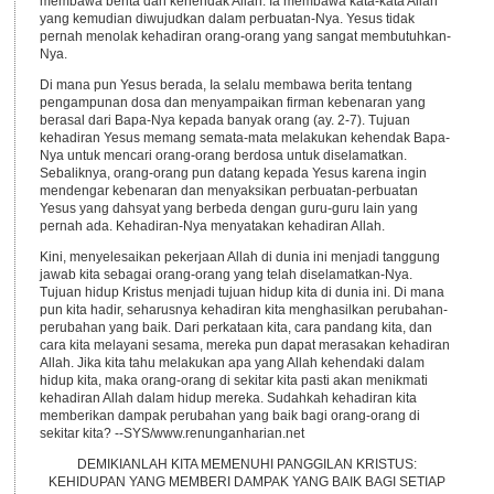
membawa berita dan kehendak Allah. Ia membawa kata-kata Allah
yang kemudian diwujudkan dalam perbuatan-Nya. Yesus tidak
pernah menolak kehadiran orang-orang yang sangat membutuhkan-
Nya.
Di mana pun Yesus berada, Ia selalu membawa berita tentang
pengampunan dosa dan menyampaikan firman kebenaran yang
berasal dari Bapa-Nya kepada banyak orang (ay. 2-7). Tujuan
kehadiran Yesus memang semata-mata melakukan kehendak Bapa-
Nya untuk mencari orang-orang berdosa untuk diselamatkan.
Sebaliknya, orang-orang pun datang kepada Yesus karena ingin
mendengar kebenaran dan menyaksikan perbuatan-perbuatan
Yesus yang dahsyat yang berbeda dengan guru-guru lain yang
pernah ada. Kehadiran-Nya menyatakan kehadiran Allah.
Kini, menyelesaikan pekerjaan Allah di dunia ini menjadi tanggung
jawab kita sebagai orang-orang yang telah diselamatkan-Nya.
Tujuan hidup Kristus menjadi tujuan hidup kita di dunia ini. Di mana
pun kita hadir, seharusnya kehadiran kita menghasilkan perubahan-
perubahan yang baik. Dari perkataan kita, cara pandang kita, dan
cara kita melayani sesama, mereka pun dapat merasakan kehadiran
Allah. Jika kita tahu melakukan apa yang Allah kehendaki dalam
hidup kita, maka orang-orang di sekitar kita pasti akan menikmati
kehadiran Allah dalam hidup mereka. Sudahkah kehadiran kita
memberikan dampak perubahan yang baik bagi orang-orang di
sekitar kita? --SYS/www.renunganharian.net
DEMIKIANLAH KITA MEMENUHI PANGGILAN KRISTUS:
KEHIDUPAN YANG MEMBERI DAMPAK YANG BAIK BAGI SETIAP