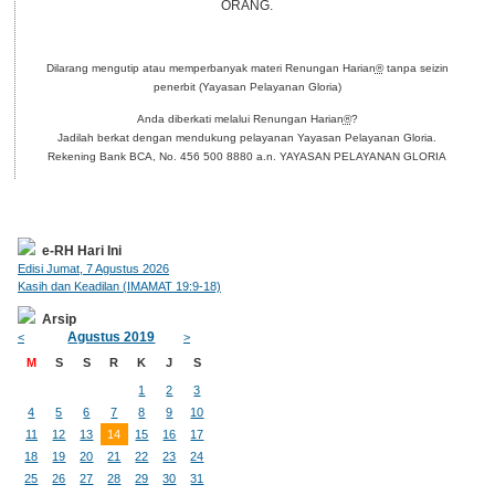
ORANG.
Dilarang mengutip atau memperbanyak materi Renungan Harian
®
tanpa seizin
penerbit (Yayasan Pelayanan Gloria)
Anda diberkati melalui Renungan Harian
®
?
Jadilah berkat dengan mendukung pelayanan Yayasan Pelayanan Gloria.
Rekening Bank BCA, No. 456 500 8880 a.n. YAYASAN PELAYANAN GLORIA
e-RH Hari Ini
Edisi Jumat, 7 Agustus 2026
Kasih dan Keadilan (IMAMAT 19:9-18)
Arsip
Agustus 2019
<
>
M
S
S
R
K
J
S
1
2
3
4
5
6
7
8
9
10
11
12
13
14
15
16
17
18
19
20
21
22
23
24
25
26
27
28
29
30
31