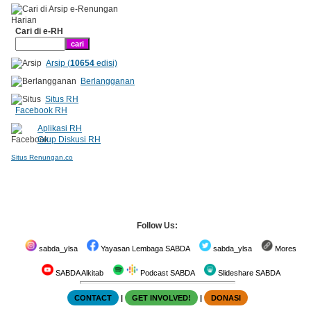
Cari di e-RH
Arsip (
10654
edisi)
Berlangganan
Situs RH
Facebook RH
Aplikasi RH
Grup Diskusi RH
Situs Renungan.co
Follow Us:
sabda_ylsa
Yayasan Lembaga SABDA
sabda_ylsa
Mores
SABDA Alkitab
Podcast SABDA
Slideshare SABDA
CONTACT
|
GET INVOLVED!
|
DONASI