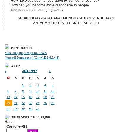
How have you been encouraged by someone recently?
How can you become more responsive to people
who need an encouraging word?
SEDIKIT KATA-KATA DAPAT MENGHASILKAN PERBEDAAN
ANTARA MENYERAH DAN TETAP MAJU
e-RH Hari Ini
Edisi Minggu, 9 Agustus 2026
Menjadi Jembatan (YOHANES 4:1-42)
Arsip
Juli 1997
<
>
M
S
S
R
K
J
S
1
2
3
4
5
6
7
8
9
10
11
12
13
14
15
16
17
18
19
20
21
22
23
24
25
26
27
28
29
30
31
Cari di e-RH