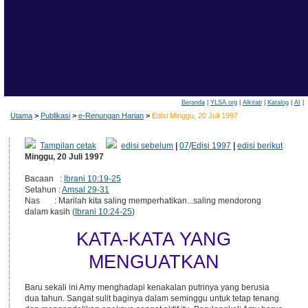
Beranda
|
YLSA.org
|
Alkitab
|
Katalog
|
AI
|
Utama
>
Publikasi
>
e-Renungan Harian
>
Edisi Minggu, 20 Juli 1997
Tampilan cetak
edisi sebelum
|
07
/
Edisi 1997
|
edisi berikut
Minggu, 20 Juli 1997
Bacaan :
Ibrani 10:19-25
Setahun :
Amsal 29-31
Nas : Marilah kita saling memperhatikan...saling mendorong
dalam kasih (
Ibrani 10:24-25
)
KATA-KATA YANG
MENGUATKAN
Baru sekali ini Amy menghadapi kenakalan putrinya yang berusia
dua tahun. Sangat sulit baginya dalam seminggu untuk tetap tenang