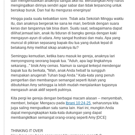
dan mengendalikan anaknya sangat aktif itu. Berulangkali Amy harus
mengingatkan dirinya sendiri agar sabar dan tidak terpancing untuk
bersikap buruk. Dan hal itu menguras energinya!
Hingga pada suatu kebaktian sore. Tidak ada Sekolah Minggu waktu
itu, dan anaknya bergerak ke sana ke mari, berbisik dengan suara
keras dan tangannya tak bisa diam. Suatu saat, sebagaimana dapat
dilihat jemaat lain, anak itu tiduran di bangku gereja dengan kaki
mengayun-ayun di udara. Amy sangat frustrasi dan malu. Apa yang
muncul di pikiran sepasang bapak-ibu tua yang duduk tepat di
belakang Amy melihat sikap anaknya itu?
Seminggu kemudian, ketika baru masuk ke gereja, anaknya lari
menyongsong seorang bapak tua. "Aduh, apa lagi tingkahnya
sekarang..." bisik Amy cemas. Namun ia sangat terkejut mendengar
bapak tua itu berkata, "Wah, anak Anda hebat! Ia sungguh
merupakan anugerah Tuhan bagi Anda." Kata-kata yang penuh
pengertian dan membangun semangat seperti itulah yang
dibutuhkan Amy sehingga ia lebih mudah menjalankan tugasnya
mengasuh anak aktif seperti putrinya.
Kita pergi ke gereja dengan berbagai macam alasan -- menyembah,
memberi, belajar. Mengacu pada
Ibrani 10:24-25
, seharusnya kita
juga saling menguatkan satu sama lain. Hari ini, mungkin Anda
dapat mengungkapkan kata-kata dukungan yang dapat
membangkitkan semangat orang-orang seperti Amy [DCE]
THINKING IT OVER