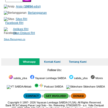
Arsip (
10654
edisi)
Berlangganan
Situs RH
Facebook RH
Aplikasi RH
Grup Diskusi RH
Situs Renungan.co
Whatsapp
Kontak Kami
Tentang Kami
Follow Us:
sabda_ylsa
Yayasan Lembaga SABDA
sabda_ylsa
Mores
SABDA Alkitab
Podcast SABDA
Slideshare SABDA
CONTACT
|
GET INVOLVED!
|
DONASI
Copyright
© 1997-
2026
Yayasan Lembaga SABDA (YLSA).
All Rights Reserved.
Bank BCA Cabang Pasar Legi Solo - No. Rekening: 0790266579 - a.n. Yulia Oeniyati