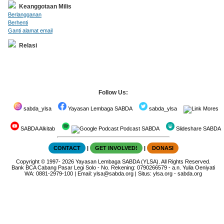
Keanggotaan Milis
Berlangganan
Berhenti
Ganti alamat email
Relasi
Follow Us:
sabda_ylsa
Yayasan Lembaga SABDA
sabda_ylsa
Mores
SABDA Alkitab
Podcast SABDA
Slideshare SABDA
CONTACT
|
GET INVOLVED!
|
DONASI
Copyright
© 1997-
2026
Yayasan Lembaga SABDA (YLSA).
All Rights Reserved.
Bank BCA Cabang Pasar Legi Solo - No. Rekening: 0790266579 - a.n. Yulia Oeniyati
WA:
0881-2979-100
| Email:
ylsa@sabda.org
| Situs:
ylsa.org
-
sabda.org