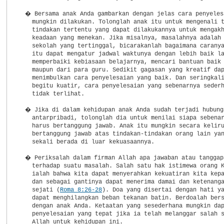
  � Bersama anak Anda gambarkan dengan jelas cara penyelesa
    mungkin dilakukan. Tolonglah anak itu untuk mengenali t
    tindakan tertentu yang dapat dilakukannya untuk mengakh
    keadaan yang menekan. Jika misalnya, masalahnya adalah 
    sekolah yang tertinggal, bicarakanlah bagaimana caranya
    itu dapat mengatur jadwal waktunya dengan lebih baik la
    memperbaiki kebiasaan belajarnya, mencari bantuan baik 
    maupun dari para guru. Sedikit gagasan yang kreatif dap
    menimbulkan cara penyelesaian yang baik. Dan seringkali
    begitu kuatir, cara penyelesaian yang sebenarnya sederh
    tidak terlihat.

  � Jika di dalam kehidupan anak Anda sudah terjadi hubunga
    antarpribadi, tolonglah dia untuk menilai siapa sebenar
    harus bertanggung jawab. Anak itu mungkin secara keliru
    bertanggung jawab atas tindakan-tindakan orang lain yan
    sekali berada di luar kekuasaannya.

  � Periksalah dalam firman Allah apa jawaban atau tanggapa
    terhadap suatu masalah. Salah satu hak istimewa orang K
    ialah bahwa kita dapat menyerahkan kekuatiran kita kepa
    dan sebagai gantinya dapat menerima damai dan ketenanga
    sejati (
Roma 8:26-28
). Doa yang disertai dengan hati yang jujur
    dapat menghilangkan beban tekanan batin. Berdoalah bersama-sama
    dengan anak Anda. Ketaatan yang sesederhana mungkin dapat menjadi
    penyelesaian yang tepat jika ia telah melanggar salah satu prinsip
    Allah untuk kehidupan ini.

  � Hiduplah sehari demi sehari. Kebanyakan dari hal-hal yang
    dikuatirkan baik oleh anak-anak maupun oleh orangtua tidak akan
    pernah terjadi. Sehat sekali jika kita memusatkan perhatian hanya
    pada masalah yang ada sekarang dan yang ada di tempat ini. Kadang-
    kadang, memang kita perlu menikmati saat sekarang ini dan menunda
    dulu untuk menangani apa yang menjadi sumber stres atau tekanan
    itu hingga saat yang lebih tepat. Sarankan kepada anak Anda agar
    ia tidak kuatir tentang sesuatu masalah sampai setelah masalah itu
    dibicarakan bersama-sama dengan Anda dalam suasana yang lebih
    santai.

  � Berilah anak Anda cukup waktu untuk bermain. Bermain itu merupakan
    salah satu cara yang penting bagi anak itu untuk mengatasi stres
    atau tekanan. Belilah mainan yang paling memungkinkan anak itu
    untuk mengembangkan kreativitas dan daya khayalnya, seperti tanah
    liat, balok-balok susun, atau perkakas untuk mengukir kayu.

  � Usahakan agar setiap anggota keluarga Anda cukup tidur dan
    olahraga.

  � Batasi jumlah waktu menonton televisi untuk anak Anda. Terlalu
    banyak menonton televisi dapat mengakibatkan anak mengalami stres
    karena menanggung beban informasi dan emosi yang berlebihan.

  � Jangan memperlakukan anak Anda sebagai ahli terapi. Seorang ibu
    atau ayah yang hidup sendirian cenderung tergoda untuk mencurahkan
    beban masalahnya kepada anak-anak karena tidak ada orang dewasa
    lain di rumahnya. Sebaiknya, carilah seorang keluarga, teman
    dekat, atau pendeta yang dapat mendengarkan.

  � Janganlah memaksa anak Anda untuk ikut atletik, perguruan tinggi,
    atau pertandingan kesenian, dan juga jangan menentukan suatu
    sasaran yang tidak realistik.

  � Jika mungkin, aturlah agar anak Anda mempunyai tempat yang menjadi
    milik pribadinya walaupun tempat itu hanya merupakan salah satu
    pojok ruangan pokoknya suatu tempat untuk dapat menyendiri.

  � Usahakanlah menyediakan waktu untuk saat teduh yang teratur di
    rumah Anda dan pada waktu itu radio dan televisi harus dimatikan,
    dan juga telepon tidak mengganggu.

  � Sediakanlah dan nikmatilah saat-saat santai bersama-sama dengan
    anak Anda. Berhentilah sejenak untuk memandang matahari yang
    terbenam, memperhatikan keindahan bunga, mengagumi bunyi burung.

  � Akhirnya, banyaklah tertawa bersama-sama! Sudah sejak lama diakui
    bahwa tertawa mempunyai kekuatan yang dapat menyembuhkan stres,
    tertawa merupakan penawar stres yang sangat efektif.

  Tidak ada satu orang pun, termasuk anak-anak, yang dapat sepenuhnya
  melarikan diri dari keadaan yang sarat dengan tekanan batin atau
  stres itu. Namun demikian, kita dapat mengurangi sumber-sumber stres
  yang ganas dan yang menggerogoti keadaan mental para anggota
  keluarga kita sampai pada tingkat yang masih dapat diatasi atau
  dikuasai, dan menolong mereka untuk mengendalikan akibat-akibat
  tekanan-tekanan itu. Dan upahnya ialah kehidupan yang lebih sehat
  dan bahagia.

-*- Sumber diambil dari: -*-
  Judul Buku: 40 Cara Mengarahkan Anak
  Penulis   : Paul Lewis
  Penerbit  : Yayasan Kalam Hidup, Bandung, 1997
  Halaman   : 62 - 66


*TELAGA *-*-*-*-*-*-*-*-*-*-*-*-*-*-*-*-*-*-*-*-*-*-*-*-*-*-* TELAGA*

  Ternyata tidak hanya orang dewasa saja yang bisa mengalami stres,
  anak-anak pun bisa mengalami gangguan ini. Dan, tentu saja jika ini
  terjadi, orangtua tidak bisa tinggal diam. Beberapa cara yang kami
  ambil dari perbincangan dengan Bapak Heman Elia, M.Psi. berikut ini,
  kami harapkan bisa membantu Anda, para orangtua yang sedang
  mengalami masalah seperti ini.

          -*- BAGAIMANA MEMBANTU ANAK MENGHADAPI STRES? -*-

  T : Bagaimana kita bisa meningkatkan daya tahan kita sebagai
      orangtua agar tidak stres menghadapi anak yang stres?

  J : Ada 3 hal yang bisa kita lakukan untuk memperbesar daya tahan
      kita sendiri terhadap stres.

      PERTAMA, kita perlu memandang lingkungan dan realita di sekitar
      kita secara lebih utuh dan realistis. Misalnya, tidak membesar-
      besarkan ancaman, tidak menghantui atau menakut-nakuti diri
      sendiri.

      KEDUA, kita perlu berpikir secara rasional dan lebih sehat di
      dalam menghadapi kegagalan, peristiwa kurang menyenangkan yang
      kita alami dan sebagainya. Cara berpikir yang rasional berarti
      kita tidak mengalahkan diri kita dengan menambahkan pikiran-
      pikiran negatif ke dalam diri kita.

      KETIGA, kita perlu mempunyai kehidupan rohani yang baik. Dalam
      hal ini kita perlu sering membaca dan merenungkan firman Tuhan
      karena firman Tuhan banyak memberi kita pandangan yang sehat dan
      cara-cara yang baik dalam menghadapi situasi di sekitar kita
      yang tidak selalu baik. Seringkali apa yang kita alami adalah
      sesuatu yang kurang menyenangkan, tetapi Alkitab memberi dasar
      bagi kita untuk menghadapinya, terutama di dalam kehidupan iman.
------
  T : Sebenarnya di usia berapa anak-anak mulai bisa mengalami stres
      dalam kehidupannya?

  J : Biasanya kalau ibu yang mengandung itu mengalami tekanan berat,
      lalu menghadapi, misalnya suasana keluarga yang kurang
      menyenangkan dan tidak harmonis, maka akan berdampak kepada
      janin. Menurut penelitian, janin-janin yang dikandung oleh ibu
      yang mengalami stres cukup berat, pada masa kelahirannya anak
      akan cenderung lebih banyak mengalami kegelisahan yang akan
      terbawa sampai remaja.
------
  T : Meskipun pada waktu di dalam kandungan ibunya tidak mengalami
      stres, tetapi anak tetap mempunyai potensi untuk stres. Biasanya
      apa penyebabnya?

  J : Menurut tingkatannya, secara umum penyebab anak stres pada
      TINGKAT SEDANG, misalnya kalau anak harus ikut pindah rumah,
      pindah sekolah, orangtua yang bertengkar terus-menerus,
      menghadapi kelahiran adiknya, orangtua yang menikah lagi, anak
      harus bekerja pada usia yang masih muda, dan orangtua yang
      jarang di rumah.

      Stres pada TINGKAT BERAT, misalnya anak harus diopname dan
      dioperasi di rumah sakit, orangtua bercerai, dan jika anak
      mengalami perkosaan atau pelecehan seksual.

      Stres pada TINGKAT TERBERAT adalah kematian beberapa anggota
      keluarga sekaligus atau bencana alam, peperangan, kerusuhan
      sehingga mereka harus hidup di pengungsian.

      Dari tingkatan-tingkatan ini kita bisa kurang lebih
      memperkirakan gangguan tingkah laku yang akan dihadapi. Semakin
      berat tentunya semakin besar potensi gangguan tingkah laku yang
      akan muncul.
------
  T : Apakah ada hal-hal lain yang membuat kita bisa menduga bahwa
      anak kita sedang mengalami stres?

  J : Mulai dari perubahan tingkah laku, misalnya adanya perubahan
      tingkah laku menjadi lebih tegang, lebih rewel, lebih gelisah,
      lebih cemas, lebih cengeng, mundur ke tingkat perkembangan
      sebelumnya, misalnya tadinya sudah tidak ngompol sekarang
      ngompol lagi dan sebagainya. Selain itu masih ada gejala-gejala
      yang berakibat pada fisik, misalnya pada anak-anak usia 3 tahun
      mereka bisa sakit lambung, muntah-muntah kemudian demam. Pada
      usia-usia selanjutnya bisa saja terjadi gangguan tidur, mimpi
      buruk dan sebagainya.
-----
  T : Suasana bagaimana yang sebenarnya bisa mendukung seorang anak
      supaya dia lebih tahan menghadapi stres?

  J : Rumah yang harmonis yang bisa memberikan rasa aman bagi seluruh
      anggotanya. Itu yang akan memberikan bekal bagi anak untuk
      menghadapi lingkungan lebih baik. Selain itu, anak akan
      mengalami stres yang lebih besar kalau di keluarga itu terdapat
      lebih dari 2 anak yang berusia di bawah 3 tahun. Artinya, setiap
      tahun lahir seorang anak, jadi jarak kelahiran antaranak perlu
      diperenggang untuk mengurangi kemun