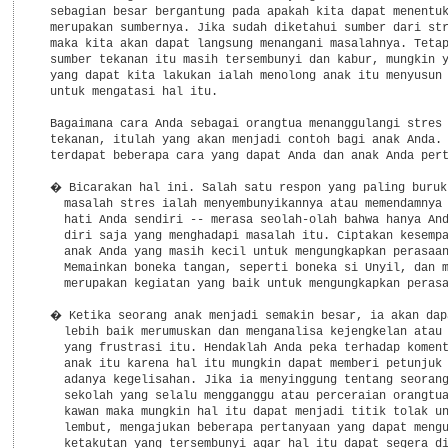
  sebagian besar bergantung pada apakah kita dapat menentuk
  merupakan sumbernya. Jika sudah diketahui sumber dari str
  maka kita akan dapat langsung menangani masalahnya. Tetap
  sumber tekanan itu masih tersembunyi dan kabur, mungkin y
  yang dapat kita lakukan ialah menolong anak itu menyusun 
  untuk mengatasi hal itu.

  Bagaimana cara Anda sebagai orangtua menanggulangi stres 
  tekanan, itulah yang akan menjadi contoh bagi anak Anda. 
  terdapat beberapa cara yang dapat Anda dan anak Anda pert
  � Bicarakan hal ini. Salah satu respon yang paling buruk 
    masalah stres ialah menyembunyikannya atau memendamnya 
    hati Anda sendiri -- merasa seolah-olah bahwa hanya And
    diri saja yang menghadapi masalah itu. Ciptakan kesempa
    anak Anda yang masih kecil untuk mengungkapkan perasaan
    Memainkan boneka tangan, seperti boneka si Unyil, dan m
    merupakan kegiatan yang baik untuk mengungkapkan perasa
  � Ketika seorang anak menjadi semakin besar, ia akan dapa
    lebih baik merumuskan dan menganalisa kejengkelan atau 
    yang frustrasi itu. Hendaklah Anda peka terhadap koment
    anak itu karena hal itu mungkin dapat memberi petunjuk 
    adanya kegelisahan. Jika ia menyinggung tentang seorang
    sekolah yang selalu mengganggu atau perceraian orangtua
    kawan maka mungkin hal itu dapat menjadi titik tolak un
    lembut, mengajukan beberapa pertanyaan yang dapat mengu
    ketakutan yang tersembunyi agar hal itu dapat segera di