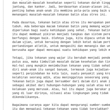
  dan masalah-masalah kesehatan seperti tekanan darah tingg
  jantung, dan kanker. Jadi, berdasarkan alasan-alasan ini,
  penting bahwa anak-anak itu membina pola-pola yang baik u
  menangani masalah-masalah tekanan batin atau stres ini.

  Pada dasarnya, tekanan batin atau stres itu merupakan pen
  tubuh. Ada beberapa macam tekanan batin yang memang wajar
  diperlukan bagi suatu kehidupan yang sehat. Tekanan batin
  itu dapat membuat pikiran menjadi tangkas dan sistem pere
  berfungsi dengan baik. Olehnya juga, kita dipacu untuk be
  dalam ujian, untuk bersaing dengan lebih ketat dalam pert
  pertandingan atletik, untuk mengasihi dan menangis dan un
  berusaha agar dapat mencapai suatu kehidupan yang lebih m
  Tetapi, jika tekanan yang wajar itu berubah menjadi pende
  putus asa, maka timbullah masalah dalam kesehatan dan tin
  Hal-hal yang mungkin menimbulkan tekanan yang tidak sehat
  diri anak-anak itu sangat banyak, termasuk juga kejadian-
  seperti perpindahan ke kota lain, suatu penyakit yang kro
  kelahiran seorang adik, atau meninggalnya seseorang yang 
  Tekanan batin juga dapat bersumber dari dalam diri anak i
  sebagai akibat dari hubungan-hubungan yang salah atau kel
  kelakuan yang merusak. Atau, hal itu dapat juga berakar p
  yang di luar dirinya, situasi atau lingkungan yang tidak 
  dikendalikannya.

  Bagaimana caranya agar kita dapat mengurangi sumber-sumbe
  itu dan mengatasi tekanan-tekanan yang tidak terelakkan? 