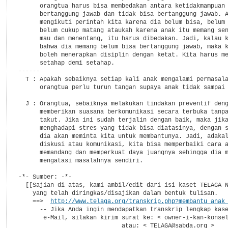
http://www.telaga.org/transkrip.php?membantu_anak
      -- Jika Anda ingin mendapatkan transkrip lengkap kase
       e-Mail, silakan kirim surat ke: < owner-i-kan-konsel
                             atau: < TELAGA@sabda.org >    