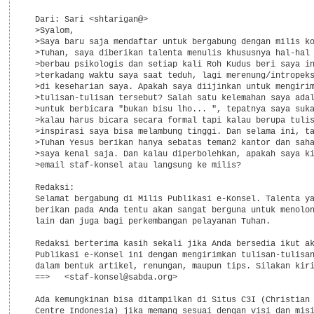
  Dari: Sari <shtarigan@>

  >Syalom,

  >Saya baru saja mendaftar untuk bergabung dengan milis ko
  >Tuhan, saya diberikan talenta menulis khususnya hal-hal 
  >berbau psikologis dan setiap kali Roh Kudus beri saya in
  >terkadang waktu saya saat teduh, lagi merenung/intropeks
  >di keseharian saya. Apakah saya diijinkan untuk mengirim
  >tulisan-tulisan tersebut? Salah satu kelemahan saya adal
  >untuk berbicara "bukan bisu lho... ", tepatnya saya suka
  >kalau harus bicara secara formal tapi kalau berupa tulis
  >inspirasi saya bisa melambung tinggi. Dan selama ini, ta
  >Tuhan Yesus berikan hanya sebatas teman2 kantor dan saha
  >saya kenal saja. Dan kalau diperbolehkan, apakah saya ki
  >email staf-konsel atau langsung ke milis?

  Redaksi:

  Selamat bergabung di Milis Publikasi e-Konsel. Talenta ya
  berikan pada Anda tentu akan sangat berguna untuk menolon
  lain dan juga bagi perkembangan pelayanan Tuhan.

  Redaksi berterima kasih sekali jika Anda bersedia ikut ak
  Publikasi e-Konsel ini dengan mengirimkan tulisan-tulisan
  dalam bentuk artikel, renungan, maupun tips. Silakan kiri
  ==>   <staf-konsel@sabda.org>

  Ada kemungkinan bisa ditampilkan di Situs C3I (Christian 
  Centre Indonesia) jika memang sesuai dengan visi dan misi