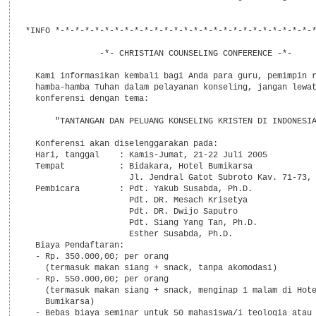
*INFO *-*-*-*-*-*-*-*-*-*-*-*-*-*-*-*-*-*-*-*-*-*-*-*-*-*-*
               -*- CHRISTIAN COUNSELING CONFERENCE -*-

  Kami informasikan kembali bagi Anda para guru, pemimpin r
  hamba-hamba Tuhan dalam pelayanan konseling, jangan lewat
  konferensi dengan tema:

      "TANTANGAN DAN PELUANG KONSELING KRISTEN DI INDONESIA
  Konferensi akan diselenggarakan pada:

  Hari, tanggal    : Kamis-Jumat, 21-22 Juli 2005

  Tempat           : Bidakara, Hotel Bumikarsa

                     Jl. Jendral Gatot Subroto Kav. 71-73, 
  Pembicara        : Pdt. Yakub Susabda, Ph.D.

                     Pdt. DR. Mesach Krisetya

                     Pdt. DR. Dwijo Saputro

                     Pdt. Siang Yang Tan, Ph.D.

                     Esther Susabda, Ph.D.

  Biaya Pendaftaran:

  - Rp. 350.000,00; per orang

    (termasuk makan siang + snack, tanpa akomodasi)

  - Rp. 550.000,00; per orang

    (termasuk makan siang + snack, menginap 1 malam di Hote
    Bumikarsa)

  - Bebas biaya seminar untuk 50 mahasiswa/i teologia atau 