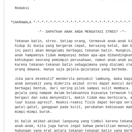
  Redaksi

*CAKRAWALA *-*-*-*-*-*-*-*-*-*-*-*-*-*-*-*-*-*-*-*-*-*-*-* 
             -*- DAPATKAH ANAK ANDA MENGATASI STRES? -*-

  Tekanan batin, stres. Setiap orang, termasuk anak-anak ki
  hidup di dunia yang bergerak cepat, bersaing ketat, dan b
  ini pasti akan mengalami berbagai tekanan batin. Mungkin,
  anak nampaknya tidak mempunyai beban apa-apa dibandingkan
  kehidupan seorang pemimpin perusahaan, namun anak-anak pu
  karena tekanan-tekanan batin sebagaimana yang dialami ole
  orang dewasa. Hanya saja gejala-gejalanya yang berbeda.

  Jika para eksekutif menderita penyakit lambung, maka bagi
  anak penyakit yang diderita akibat stres dapat muncul dal
  berbagai bentuk, dari sering pilek sampai sulit membaca. 
  gejala yang nampak dalam kelakuannya biasanya termasuk ti
  bergaul dan suka menyendiri, makin tidak mau berbicara, a
  luar biasa agresif. Reaksi-reaksi fisik dapat berupa seri
  gatal-gatal, gangguan pada kulit, perubahan kebiasaan mak
  mimpi-mimpi buruk.

  Di balik akibat-akibat langsung yang timbul karena tekana
  anak-anak, kita juga harus ingat bahwa penelitian menunju
  hubungan yang erat antara tekanan-tekanan batin yang berk