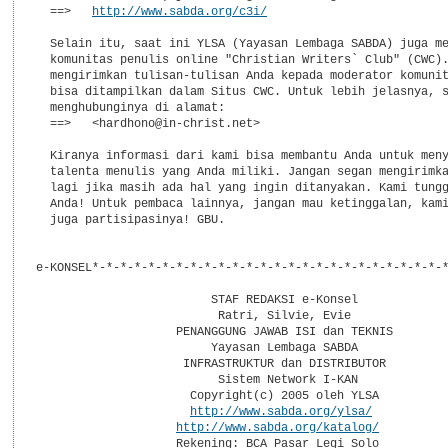
  ==>   
http://www.sabda.org/c3i/
  Selain itu, saat ini YLSA (Yayasan Lembaga SABDA) juga me
  komunitas penulis online "Christian Writers` Club" (CWC).
  mengirimkan tulisan-tulisan Anda kepada moderator komunit
  bisa ditampilkan dalam Situs CWC. Untuk lebih jelasnya, s
  menghubunginya di alamat:

  ==>   <hardhono@in-christ.net>

  Kiranya informasi dari kami bisa membantu Anda untuk meny
  talenta menulis yang Anda miliki. Jangan segan mengirimka
  lagi jika masih ada hal yang ingin ditanyakan. Kami tungg
  Anda! Untuk pembaca lainnya, jangan mau ketinggalan, kami
  juga partisipasinya! GBU.

e-KONSEL*-*-*-*-*-*-*-*-*-*-*-*-*-*-*-*-*-*-*-*-*-*-*-*-*-*
                         STAF REDAKSI e-Konsel

                          Ratri, Silvie, Evie

                    PENANGGUNG JAWAB ISI dan TEKNIS

                         Yayasan Lembaga SABDA

                     INFRASTRUKTUR dan DISTRIBUTOR

                          Sistem Network I-KAN

                      Copyright(c) 2005 oleh YLSA

http://www.sabda.org/ylsa/
http://www.sabda.org/katalog/
                    Rekening: BCA Pasar Legi Solo
