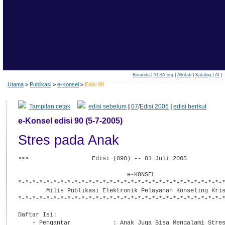
Beranda
|
YLSA.org
|
Alkitab
|
Katalog
|
AI
|
Utama
>
Publikasi
>
e-Konsel
>
Edisi 90
Tampilan cetak
edisi sebelum
|
07
/
Edisi 2005
|
edisi berikut
e-Konsel edisi 90 (5-7-2005)
Stres pada Anak
><>                  Edisi (090) -- 01 Juli 2005           
                               e-KONSEL

*-*-*-*-*-*-*-*-*-*-*-*-*-*-*-*-*-*-*-*-*-*-*-*-*-*-*-*-*-*
        Milis Publikasi Elektronik Pelayanan Konseling Kris
*-*-*-*-*-*-*-*-*-*-*-*-*-*-*-*-*-*-*-*-*-*-*-*-*-*-*-*-*-*
Daftar Isi:

    - Pengantar            : Anak Juga Bisa Mengalami Stres