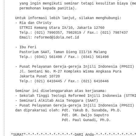
    yang ingin mengikuti seminar tetapi kesulitan biaya (me
    permohonan kepada panitia).

  Untuk informasi lebih lanjut, silakan menghubungi:

  - Ria dan Christy

    STTRII Kemang Utara IX/10, Jakarta 12760

    Telp.: (021) 7990357, 7982819 / Fax.: (021) 7987437

    Email: reformed@idola.net.id

  - Ibu Feri

    Pastorium SAAT, Taman Dieng III/16 Malang

    Telp.: (0341) 561498 / Fax.: (0341) 561498

  - Pusat Pelayanan Gereja-gereja Injili Indonesia (PPGII)

    Jl. Sentani No. M-27 Kompleks Wisma Angkasa Pura

    Jakarta Pusat 10720

    Telp.: (021) 6410445 / Fax.: (021) 6410446

  Seminar ini diselenggarakan atas kerjasama:

  - Sekolah Tinggi Teologi Reformed Injili Indonesia (STTRI
  - Seminari Alkitab Asia Tenggara (SAAT)

  - Pusat Pelayanan Gereja-gereja Injili Indonesia (PPGII)

  dan diprakarsai oleh: Pdt. Yakub B. Susabda, Ph.D.

                        Pdt. DR. Dwijo Saputro

                        Pdt. Paul Gunadi, Ph.D.

*SURAT*-*-*-*-*-*-*-*-*-*-*-*-DARI Anda-*-*-*-*-*-*-*-*-*-*