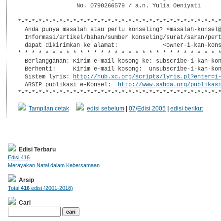
                 No. 0790266579 / a.n. Yulia Oeniyati

*-*-*-*-*-*-*-*-*-*-*-*-*-*-*-*-*-*-*-*-*-*-*-*-*-*-*-*-*-*
  Anda punya masalah atau perlu konseling? <masalah-konsel@
  Informasi/artikel/bahan/sumber konseling/surat/saran/pert
  dapat dikirimkan ke alamat:             <owner-i-kan-kons
*-*-*-*-*-*-*-*-*-*-*-*-*-*-*-*-*-*-*-*-*-*-*-*-*-*-*-*-*-*
  Berlangganan: Kirim e-mail kosong ke: subscribe-i-kan-kon
  Berhenti:     Kirim e-mail kosong:  unsubscribe-i-kan-kon
  Sistem lyris: 
http://hub.xc.org/scripts/lyris.pl?enter=i
  ARSIP publikasi e-Konsel:  
http://www.sabda.org/publikas
*-*-*-*-*-*-*-*-*-*-*-*-*-*-*-*-*-*-*-*-*-*-*-*-*-*-*-*-*-
Tampilan cetak
edisi sebelum
|
07
/
Edisi 2005
|
edisi berikut
Edisi Terbaru
Edisi 416
Merayakan Natal dalam Kebersamaan
Arsip
Total
416
edisi (2001-2018)
Cari