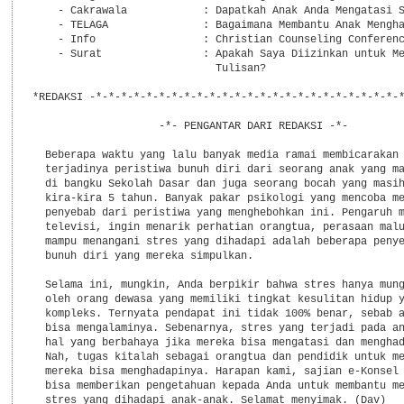
    - Cakrawala            : Dapatkah Anak Anda Mengatasi S
    - TELAGA               : Bagaimana Membantu Anak Mengha
    - Info                 : Christian Counseling Conferenc
    - Surat                : Apakah Saya Diizinkan untuk Me
                             Tulisan?

*REDAKSI -*-*-*-*-*-*-*-*-*-*-*-*-*-*-*-*-*-*-*-*-*-*-*-*-*
                    -*- PENGANTAR DARI REDAKSI -*-

  Beberapa waktu yang lalu banyak media ramai membicarakan 
  terjadinya peristiwa bunuh diri dari seorang anak yang ma
  di bangku Sekolah Dasar dan juga seorang bocah yang masih
  kira-kira 5 tahun. Banyak pakar psikologi yang mencoba me
  penyebab dari peristiwa yang menghebohkan ini. Pengaruh m
  televisi, ingin menarik perhatian orangtua, perasaan malu
  mampu menangani stres yang dihadapi adalah beberapa penye
  bunuh diri yang mereka simpulkan.

  Selama ini, mungkin, Anda berpikir bahwa stres hanya mung
  oleh orang dewasa yang memiliki tingkat kesulitan hidup y
  kompleks. Ternyata pendapat ini tidak 100% benar, sebab a
  bisa mengalaminya. Sebenarnya, stres yang terjadi pada an
  hal yang berbahaya jika mereka bisa mengatasi dan menghad
  Nah, tugas kitalah sebagai orangtua dan pendidik untuk me
  mereka bisa menghadapinya. Harapan kami, sajian e-Konsel 
  bisa memberikan pengetahuan kepada Anda untuk membantu me
  stres yang dihadapi anak-anak. Selamat menyimak. (Dav)
