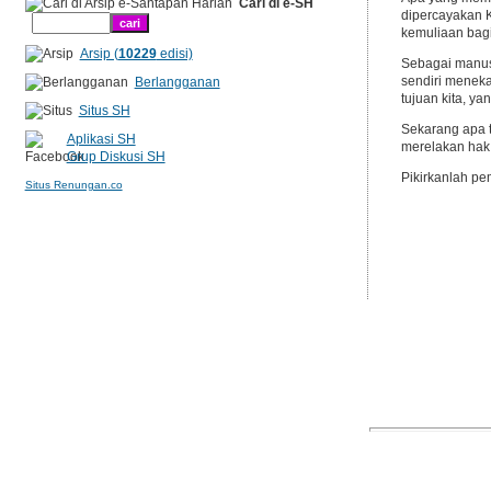
Cari di e-SH
dipercayakan K
kemuliaan bag
Arsip (
10229
edisi)
Sebagai manusi
sendiri menek
Berlangganan
tujuan kita, y
Situs SH
Sekarang apa 
Aplikasi SH
merelakan hak 
Grup Diskusi SH
Pikirkanlah pe
Situs Renungan.co