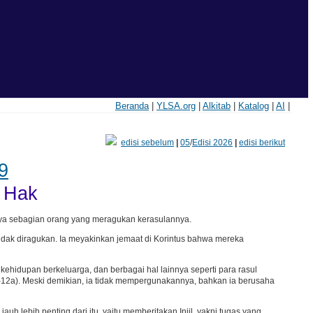
Beranda
|
YLSA.org
|
Alkitab
|
Katalog
|
AI
|
edisi sebelum
|
05
/
Edisi 2026
|
edisi berikut
9
s Hak
nya sebagian orang yang meragukan kerasulannya.
idak diragukan. Ia meyakinkan jemaat di Korintus bahwa mereka
hidupan berkeluarga, dan berbagai hal lainnya seperti para rasul
1-12a). Meski demikian, ia tidak mempergunakannya, bahkan ia berusaha
h lebih penting dari itu, yaitu memberitakan Injil, yakni tugas yang