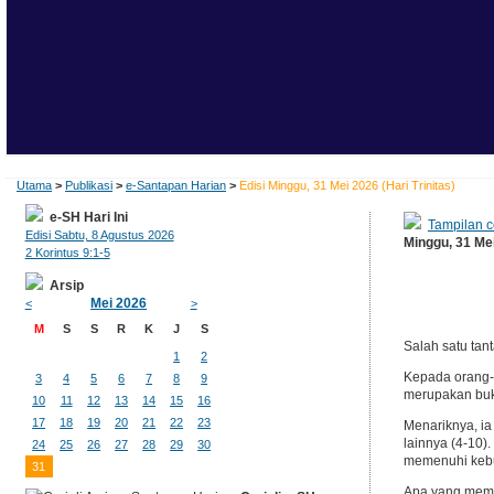
Utama
>
Publikasi
>
e-Santapan Harian
>
Edisi Minggu, 31 Mei 2026 (Hari Trinitas)
e-SH Hari Ini
Tampilan c
Edisi Sabtu, 8 Agustus 2026
Minggu, 31 Mei
2 Korintus 9:1-5
Arsip
Mei 2026
<
>
M
S
S
R
K
J
S
Salah satu ta
1
2
Kepada orang-o
3
4
5
6
7
8
9
merupakan bukt
10
11
12
13
14
15
16
17
18
19
20
21
22
23
Menariknya, ia
lainnya (4-10)
24
25
26
27
28
29
30
memenuhi kebut
31
Apa yang membu