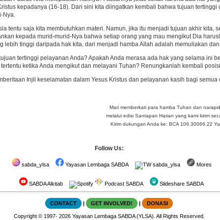
ristus kepadanya (16-18). Dari sini kita diingatkan kembali bahwa tujuan terti
i-Nya.
a tentu saja kita membutuhkan materi. Namun, jika itu menjadi tujuan akhir kita, 
ankan kepada murid-murid-Nya bahwa setiap orang yang mau mengikut Dia harusl
ang lebih tinggi daripada hak kita, dari menjadi hamba Allah adalah memuliakan da
tujuan tertinggi pelayanan Anda? Apakah Anda merasa ada hak yang selama ini
tertentu ketika Anda mengikut dan melayani Tuhan? Renungkanlah kembali posisi 
mberitaan Injil keselamatan dalam Yesus Kristus dan pelayanan kasih bagi semua or
Mari memberkati para hamba Tuhan dan narapi
melalui edisi Santapan Harian yang kami kirim seca
Kirim dukungan Anda ke: BCA 106.30066.22 Yay 
Follow Us:
sabda_ylsa
Yayasan Lembaga SABDA
sabda_ylsa
Mores
SABDA Alkitab
Podcast SABDA
Slideshare SABDA
CONTACT
|
GET INVOLVED!
|
DONASI
Copyright
© 1997-
2026
Yayasan Lembaga SABDA (YLSA).
All Rights Reserved.