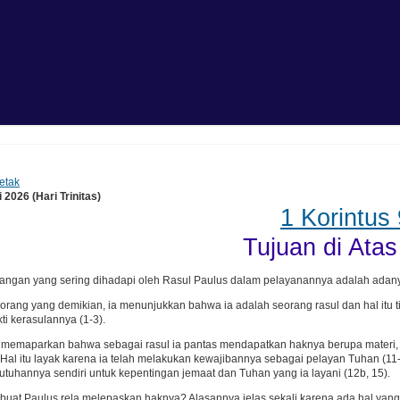
etak
 2026 (Hari Trinitas)
1 Korintus 
Tujuan di Ata
ntangan yang sering dihadapi oleh Rasul Paulus dalam pelayanannya adalah ada
rang yang demikian, ia menunjukkan bahwa ia adalah seorang rasul dan hal itu t
i kerasulannya (1-3).
 memaparkan bahwa sebagai rasul ia pantas mendapatkan haknya berupa materi, ke
. Hal itu layak karena ia telah melakukan kewajibannya sebagai pelayan Tuhan (1
uhannya sendiri untuk kepentingan jemaat dan Tuhan yang ia layani (12b, 15).
at Paulus rela melepaskan haknya? Alasannya jelas sekali karena ada hal yang jau