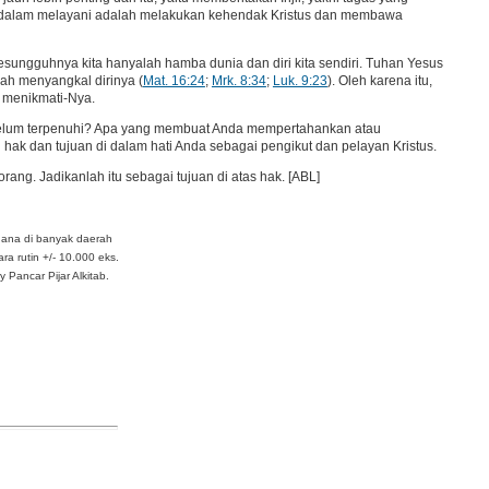
nggi dalam melayani adalah melakukan kehendak Kristus dan membawa
sesungguhnya kita hanyalah hamba dunia dan diri kita sendiri. Tuhan Yesus
ah menyangkal dirinya (
Mat. 16:24
;
Mrk. 8:34
;
Luk. 9:23
). Oleh karena itu,
n menikmati-Nya.
 belum terpenuhi? Apa yang membuat Anda mempertahankan atau
hak dan tujuan di dalam hati Anda sebagai pengikut dan pelayan Kristus.
ang. Jadikanlah itu sebagai tujuan di atas hak. [ABL]
dana di banyak daerah
ra rutin +/- 10.000 eks.
Pancar Pijar Alkitab.