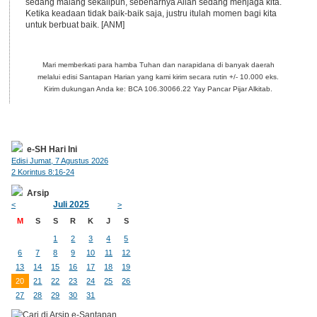
sedang malang sekalipun, sebenarnya Allah sedang menjaga kita.
Ketika keadaan tidak baik-baik saja, justru itulah momen bagi kita
untuk berbuat baik. [ANM]
Mari memberkati para hamba Tuhan dan narapidana di banyak daerah
melalui edisi Santapan Harian yang kami kirim secara rutin +/- 10.000 eks.
Kirim dukungan Anda ke: BCA 106.30066.22 Yay Pancar Pijar Alkitab.
e-SH Hari Ini
Edisi Jumat, 7 Agustus 2026
2 Korintus 8:16-24
Arsip
Juli 2025
<
>
M
S
S
R
K
J
S
1
2
3
4
5
6
7
8
9
10
11
12
13
14
15
16
17
18
19
20
21
22
23
24
25
26
27
28
29
30
31