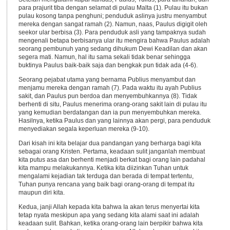
para prajurit tiba dengan selamat di pulau Malta (1). Pulau itu bukan
pulau kosong tanpa penghuni; penduduk aslinya justru menyambut
mereka dengan sangat ramah (2). Namun, naas, Paulus digigit oleh
seekor ular berbisa (3). Para penduduk asli yang tampaknya sudah
mengenali betapa berbisanya ular itu mengira bahwa Paulus adalah
seorang pembunuh yang sedang dihukum Dewi Keadilan dan akan
segera mati. Namun, hal itu sama sekali tidak benar sehingga
buktinya Paulus baik-baik saja dan bengkak pun tidak ada (4-6).
Seorang pejabat utama yang bernama Publius menyambut dan
menjamu mereka dengan ramah (7). Pada waktu itu ayah Publius
sakit, dan Paulus pun berdoa dan menyembuhkannya (8). Tidak
berhenti di situ, Paulus menerima orang-orang sakit lain di pulau itu
yang kemudian berdatangan dan ia pun menyembuhkan mereka.
Hasilnya, ketika Paulus dan yang lainnya akan pergi, para penduduk
menyediakan segala keperluan mereka (9-10).
Dari kisah ini kita belajar dua pandangan yang berharga bagi kita
sebagai orang Kristen. Pertama, keadaan sulit janganlah membuat
kita putus asa dan berhenti menjadi berkat bagi orang lain padahal
kita mampu melakukannya. Ketika kita diizinkan Tuhan untuk
mengalami kejadian tak terduga dan berada di tempat tertentu,
Tuhan punya rencana yang baik bagi orang-orang di tempat itu
maupun diri kita.
Kedua, janji Allah kepada kita bahwa Ia akan terus menyertai kita
tetap nyata meskipun apa yang sedang kita alami saat ini adalah
keadaan sulit. Bahkan, ketika orang-orang lain berpikir bahwa kita