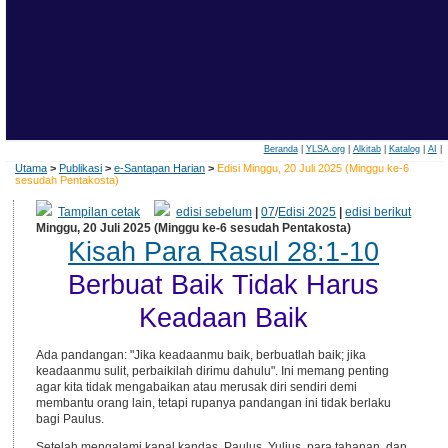
Beranda
|
YLSA.org
|
Alkitab
|
Katalog
|
AI
|
Utama
>
Publikasi
>
e-Santapan Harian
>
Edisi Minggu, 20 Juli 2025 (Minggu ke-6
sesudah Pentakosta)
Tampilan cetak
edisi sebelum
|
07
/
Edisi 2025
|
edisi berikut
Minggu, 20 Juli 2025 (Minggu ke-6 sesudah Pentakosta)
Kisah Para Rasul 28:1-10
Berbuat Baik Tidak Harus
Keadaan Baik
Ada pandangan: "Jika keadaanmu baik, berbuatlah baik; jika
keadaanmu sulit, perbaikilah dirimu dahulu". Ini memang penting
agar kita tidak mengabaikan atau merusak diri sendiri demi
membantu orang lain, tetapi rupanya pandangan ini tidak berlaku
bagi Paulus.
Setelah mengalami kapal kandas, Paulus, Yulius, para tahanan, dan