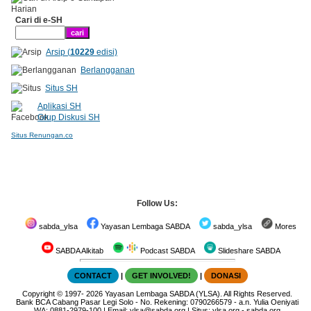
Cari di e-SH
Arsip (
10229
edisi)
Berlangganan
Situs SH
Aplikasi SH
Grup Diskusi SH
Situs Renungan.co
Follow Us:
sabda_ylsa
Yayasan Lembaga SABDA
sabda_ylsa
Mores
SABDA Alkitab
Podcast SABDA
Slideshare SABDA
CONTACT
|
GET INVOLVED!
|
DONASI
Copyright
© 1997-
2026
Yayasan Lembaga SABDA (YLSA).
All Rights Reserved.
Bank BCA Cabang Pasar Legi Solo - No. Rekening: 0790266579 - a.n. Yulia Oeniyati
WA:
0881-2979-100
| Email:
ylsa@sabda.org
| Situs:
ylsa.org
-
sabda.org