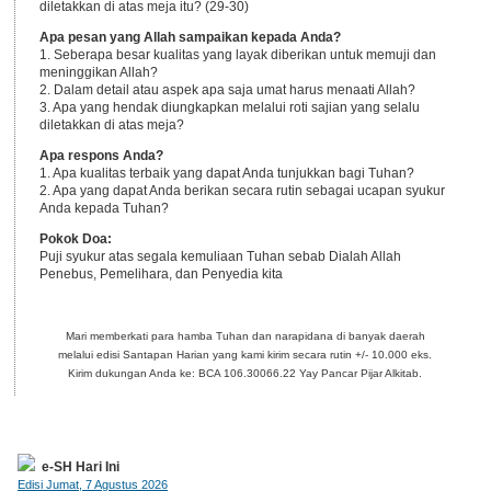
diletakkan di atas meja itu? (29-30)
Apa pesan yang Allah sampaikan kepada Anda?
1. Seberapa besar kualitas yang layak diberikan untuk memuji dan
meninggikan Allah?
2. Dalam detail atau aspek apa saja umat harus menaati Allah?
3. Apa yang hendak diungkapkan melalui roti sajian yang selalu
diletakkan di atas meja?
Apa respons Anda?
1. Apa kualitas terbaik yang dapat Anda tunjukkan bagi Tuhan?
2. Apa yang dapat Anda berikan secara rutin sebagai ucapan syukur
Anda kepada Tuhan?
Pokok Doa:
Puji syukur atas segala kemuliaan Tuhan sebab Dialah Allah
Penebus, Pemelihara, dan Penyedia kita
Mari memberkati para hamba Tuhan dan narapidana di banyak daerah
melalui edisi Santapan Harian yang kami kirim secara rutin +/- 10.000 eks.
Kirim dukungan Anda ke: BCA 106.30066.22 Yay Pancar Pijar Alkitab.
e-SH Hari Ini
Edisi Jumat, 7 Agustus 2026