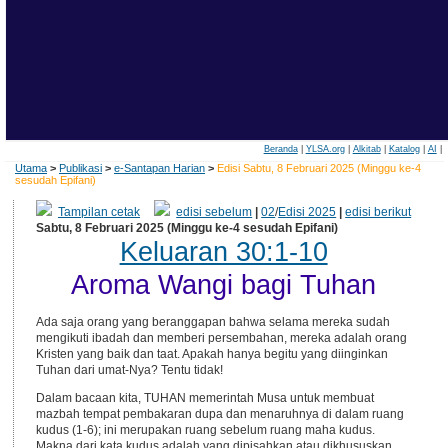
Beranda
|
YLSA.org
|
Alkitab
|
Katalog
|
AI
|
Utama
>
Publikasi
>
e-Santapan Harian
>
Edisi Sabtu, 8 Februari 2025 (Minggu ke-4
sesudah Epifani)
Tampilan cetak
edisi sebelum
|
02
/
Edisi 2025
|
edisi berikut
Sabtu, 8 Februari 2025 (Minggu ke-4 sesudah Epifani)
Keluaran 30:1-10
Aroma Wangi bagi Tuhan
Ada saja orang yang beranggapan bahwa selama mereka sudah
mengikuti ibadah dan memberi persembahan, mereka adalah orang
Kristen yang baik dan taat. Apakah hanya begitu yang diinginkan
Tuhan dari umat-Nya? Tentu tidak!
Dalam bacaan kita, TUHAN memerintah Musa untuk membuat
mazbah tempat pembakaran dupa dan menaruhnya di dalam ruang
kudus (1-6); ini merupakan ruang sebelum ruang maha kudus.
Makna dari kata kudus adalah yang dipisahkan atau dikhususkan