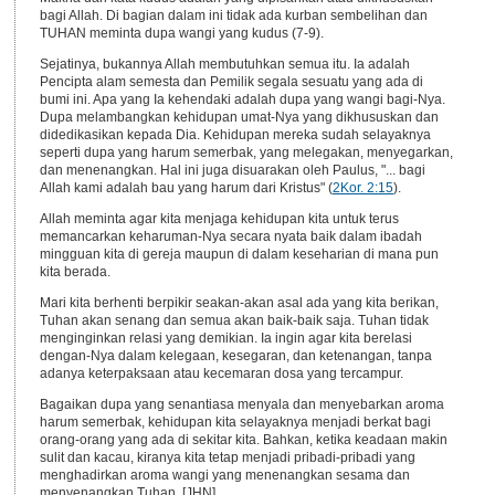
bagi Allah. Di bagian dalam ini tidak ada kurban sembelihan dan
TUHAN meminta dupa wangi yang kudus (7-9).
Sejatinya, bukannya Allah membutuhkan semua itu. Ia adalah
Pencipta alam semesta dan Pemilik segala sesuatu yang ada di
bumi ini. Apa yang Ia kehendaki adalah dupa yang wangi bagi-Nya.
Dupa melambangkan kehidupan umat-Nya yang dikhususkan dan
didedikasikan kepada Dia. Kehidupan mereka sudah selayaknya
seperti dupa yang harum semerbak, yang melegakan, menyegarkan,
dan menenangkan. Hal ini juga disuarakan oleh Paulus, "... bagi
Allah kami adalah bau yang harum dari Kristus" (
2Kor. 2:15
).
Allah meminta agar kita menjaga kehidupan kita untuk terus
memancarkan keharuman-Nya secara nyata baik dalam ibadah
mingguan kita di gereja maupun di dalam keseharian di mana pun
kita berada.
Mari kita berhenti berpikir seakan-akan asal ada yang kita berikan,
Tuhan akan senang dan semua akan baik-baik saja. Tuhan tidak
menginginkan relasi yang demikian. Ia ingin agar kita berelasi
dengan-Nya dalam kelegaan, kesegaran, dan ketenangan, tanpa
adanya keterpaksaan atau kecemaran dosa yang tercampur.
Bagaikan dupa yang senantiasa menyala dan menyebarkan aroma
harum semerbak, kehidupan kita selayaknya menjadi berkat bagi
orang-orang yang ada di sekitar kita. Bahkan, ketika keadaan makin
sulit dan kacau, kiranya kita tetap menjadi pribadi-pribadi yang
menghadirkan aroma wangi yang menenangkan sesama dan
menyenangkan Tuhan. [JHN]