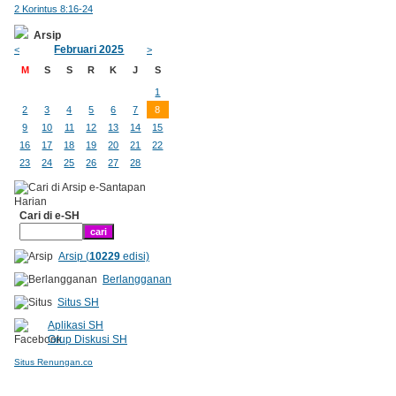
2 Korintus 8:16-24
Arsip
Februari 2025
<
>
M
S
S
R
K
J
S
1
2
3
4
5
6
7
8
9
10
11
12
13
14
15
16
17
18
19
20
21
22
23
24
25
26
27
28
Cari di e-SH
Arsip (
10229
edisi)
Berlangganan
Situs SH
Aplikasi SH
Grup Diskusi SH
Situs Renungan.co