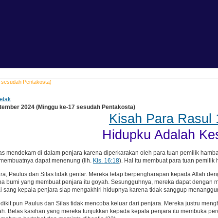
7 sesudah Pentakosta)
etak
tember 2024 (Minggu ke-17 sesudah Pentakosta)
Kisah Para Rasul 
Hidupku Adalah Ke
las mendekam di dalam penjara karena diperkarakan oleh para tuan pemilik ham
 membuatnya dapat menenung (lih.
Kis. 16:18
). Hal itu membuat para tuan pemilik
ra, Paulus dan Silas tidak gentar. Mereka tetap berpengharapan kepada Allah de
pa bumi yang membuat penjara itu goyah. Sesungguhnya, mereka dapat dengan muda
sang kepala penjara siap mengakhiri hidupnya karena tidak sanggup menanggung
dikit pun Paulus dan Silas tidak mencoba keluar dari penjara. Mereka justru meng
ah. Belas kasihan yang mereka tunjukkan kepada kepala penjara itu membuka per