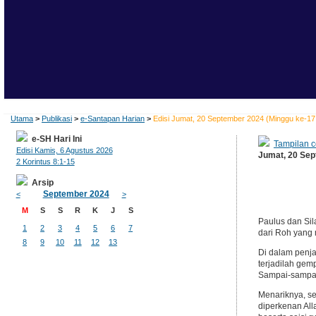
Utama
>
Publikasi
>
e-Santapan Harian
>
Edisi Jumat, 20 September 2024 (Minggu ke-1
e-SH Hari Ini
Tampilan c
Edisi Kamis, 6 Agustus 2026
Jumat, 20 Sep
2 Korintus 8:1-15
Arsip
September 2024
<
>
M
S
S
R
K
J
S
Paulus dan Si
1
2
3
4
5
6
7
dari Roh yang
8
9
10
11
12
13
Di dalam penja
terjadilah gem
Sampai-sampai 
Menariknya, se
diperkenan All