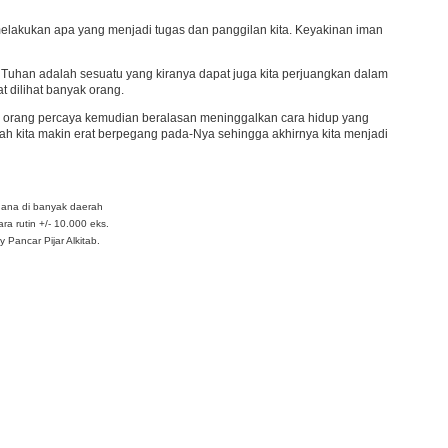
melakukan apa yang menjadi tugas dan panggilan kita. Keyakinan iman
Tuhan adalah sesuatu yang kiranya dapat juga kita perjuangkan dalam
t dilihat banyak orang.
k orang percaya kemudian beralasan meninggalkan cara hidup yang
tulah kita makin erat berpegang pada-Nya sehingga akhirnya kita menjadi
dana di banyak daerah
ra rutin +/- 10.000 eks.
Pancar Pijar Alkitab.