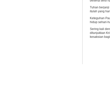
beserta seisi 
Tuhan berjanji
itulah yang ha
Keteguhan Paul
hidup sehari-h
Sering kali d
ditunjukkan Kr
kesaksian bag