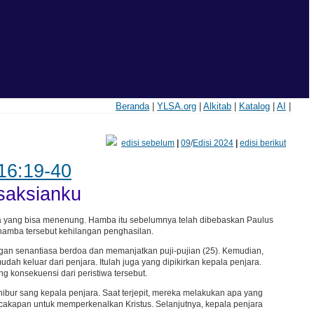
Beranda
|
YLSA.org
|
Alkitab
|
Katalog
|
AI
|
edisi sebelum
|
09
/
Edisi 2024
|
edisi berikut
16:19-40
saksianku
ba yang bisa menenung. Hamba itu sebelumnya telah dibebaskan Paulus
 hamba tersebut kehilangan penghasilan.
ngan senantiasa berdoa dan memanjatkan puji-pujian (25). Kemudian,
h keluar dari penjara. Itulah juga yang dipikirkan kepala penjara.
 konsekuensi dari peristiwa tersebut.
hibur sang kepala penjara. Saat terjepit, mereka melakukan apa yang
cakapan untuk memperkenalkan Kristus. Selanjutnya, kepala penjara