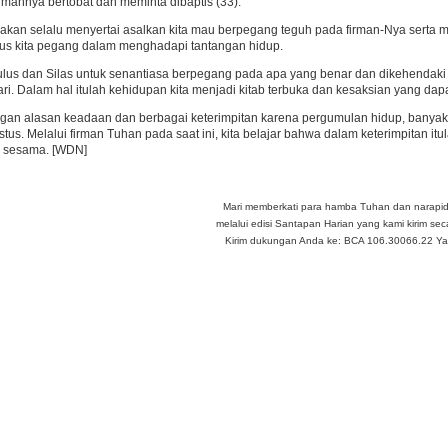
rumahnya bertobat dan meminta dibaptis (33).
 akan selalu menyertai asalkan kita mau berpegang teguh pada firman-Nya serta 
rus kita pegang dalam menghadapi tantangan hidup.
us dan Silas untuk senantiasa berpegang pada apa yang benar dan dikehendaki 
ari. Dalam hal itulah kehidupan kita menjadi kitab terbuka dan kesaksian yang dapa
engan alasan keadaan dan berbagai keterimpitan karena pergumulan hidup, banya
istus. Melalui firman Tuhan pada saat ini, kita belajar bahwa dalam keterimpitan i
i sesama. [WDN]
Mari memberkati para hamba Tuhan dan narapi
melalui edisi Santapan Harian yang kami kirim seca
Kirim dukungan Anda ke: BCA 106.30066.22 Yay 