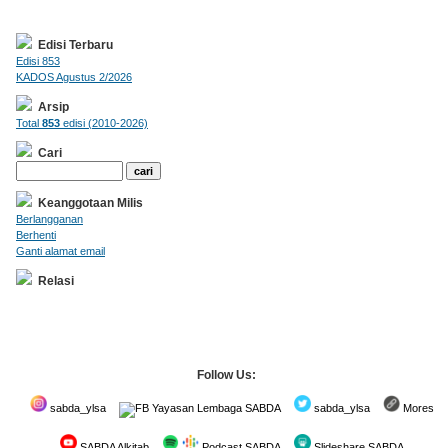
Edisi Terbaru
Edisi 853
KADOS Agustus 2/2026
Arsip
Total
853
edisi (2010-2026)
Cari
Keanggotaan Milis
Berlangganan
Berhenti
Ganti alamat email
Relasi
Follow Us:
sabda_ylsa
Yayasan Lembaga SABDA
sabda_ylsa
Mores
SABDA Alkitab
Podcast SABDA
Slideshare SABDA