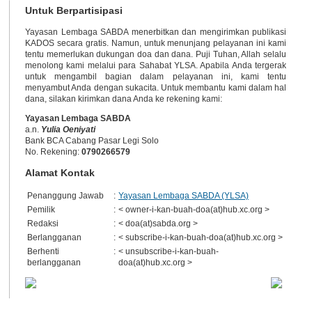
Untuk Berpartisipasi
Yayasan Lembaga SABDA menerbitkan dan mengirimkan publikasi
KADOS secara gratis. Namun, untuk menunjang pelayanan ini kami
tentu memerlukan dukungan doa dan dana. Puji Tuhan, Allah selalu
menolong kami melalui para Sahabat YLSA. Apabila Anda tergerak
untuk mengambil bagian dalam pelayanan ini, kami tentu
menyambut Anda dengan sukacita. Untuk membantu kami dalam hal
dana, silakan kirimkan dana Anda ke rekening kami:
Yayasan Lembaga SABDA
a.n.
Yulia Oeniyati
Bank BCA Cabang Pasar Legi Solo
No. Rekening:
0790266579
Alamat Kontak
Penanggung Jawab
:
Yayasan Lembaga SABDA (YLSA)
Pemilik
:
< owner-i-kan-buah-doa(at)hub.xc.org >
Redaksi
:
< doa(at)sabda.org >
Berlangganan
:
< subscribe-i-kan-buah-doa(at)hub.xc.org >
Berhenti
:
< unsubscribe-i-kan-buah-
berlangganan
doa(at)hub.xc.org >