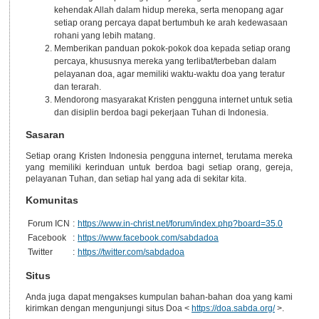
kehendak Allah dalam hidup mereka, serta menopang agar
setiap orang percaya dapat bertumbuh ke arah kedewasaan
rohani yang lebih matang.
Memberikan panduan pokok-pokok doa kepada setiap orang
percaya, khususnya mereka yang terlibat/terbeban dalam
pelayanan doa, agar memiliki waktu-waktu doa yang teratur
dan terarah.
Mendorong masyarakat Kristen pengguna internet untuk setia
dan disiplin berdoa bagi pekerjaan Tuhan di Indonesia.
Sasaran
Setiap orang Kristen Indonesia pengguna internet, terutama mereka
yang memiliki kerinduan untuk berdoa bagi setiap orang, gereja,
pelayanan Tuhan, dan setiap hal yang ada di sekitar kita.
Komunitas
Forum ICN
:
https://www.in-christ.net/forum/index.php?board=35.0
Facebook
:
https://www.facebook.com/sabdadoa
Twitter
:
https://twitter.com/sabdadoa
Situs
Anda juga dapat mengakses kumpulan bahan-bahan doa yang kami
kirimkan dengan mengunjungi situs Doa <
https://doa.sabda.org/
>.