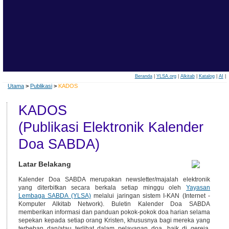
Beranda
|
YLSA.org
|
Alkitab
|
Katalog
|
AI
|
Utama
>
Publikasi
>
KADOS
KADOS
(Publikasi Elektronik Kalender
Doa SABDA)
Latar Belakang
Kalender Doa SABDA merupakan newsletter/majalah elektronik
yang diterbitkan secara berkala setiap minggu oleh
Yayasan
Lembaga SABDA (YLSA)
melalui jaringan sistem I-KAN (Internet -
Komputer Alkitab Network). Buletin Kalender Doa SABDA
memberikan informasi dan panduan pokok-pokok doa harian selama
sepekan kepada setiap orang Kristen, khususnya bagi mereka yang
terbeban dan/atau terlibat dalam pelayanan doa, baik di gereja,