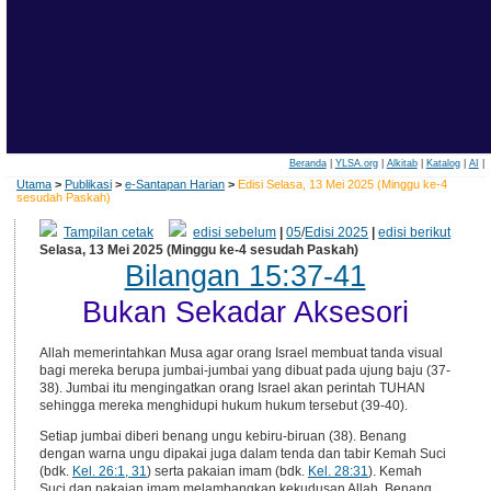
Beranda
|
YLSA.org
|
Alkitab
|
Katalog
|
AI
|
Utama
>
Publikasi
>
e-Santapan Harian
>
Edisi Selasa, 13 Mei 2025 (Minggu ke-4
sesudah Paskah)
Tampilan cetak
edisi sebelum
|
05
/
Edisi 2025
|
edisi berikut
Selasa, 13 Mei 2025 (Minggu ke-4 sesudah Paskah)
Bilangan 15:37-41
Bukan Sekadar Aksesori
Allah memerintahkan Musa agar orang Israel membuat tanda visual
bagi mereka berupa jumbai-jumbai yang dibuat pada ujung baju (37-
38). Jumbai itu mengingatkan orang Israel akan perintah TUHAN
sehingga mereka menghidupi hukum hukum tersebut (39-40).
Setiap jumbai diberi benang ungu kebiru-biruan (38). Benang
dengan warna ungu dipakai juga dalam tenda dan tabir Kemah Suci
(bdk.
Kel. 26:1, 31
) serta pakaian imam (bdk.
Kel. 28:31
). Kemah
Suci dan pakaian imam melambangkan kekudusan Allah. Benang