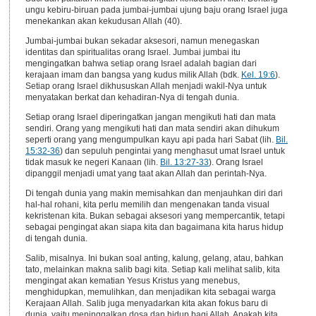
ungu kebiru-biruan pada jumbai-jumbai ujung baju orang Israel juga
menekankan akan kekudusan Allah (40).
Jumbai-jumbai bukan sekadar aksesori, namun menegaskan
identitas dan spiritualitas orang Israel. Jumbai jumbai itu
mengingatkan bahwa setiap orang Israel adalah bagian dari
kerajaan imam dan bangsa yang kudus milik Allah (bdk.
Kel. 19:6
).
Setiap orang Israel dikhususkan Allah menjadi wakil-Nya untuk
menyatakan berkat dan kehadiran-Nya di tengah dunia.
Setiap orang Israel diperingatkan jangan mengikuti hati dan mata
sendiri. Orang yang mengikuti hati dan mata sendiri akan dihukum
seperti orang yang mengumpulkan kayu api pada hari Sabat (lih.
Bil.
15:32-36
) dan sepuluh pengintai yang menghasut umat Israel untuk
tidak masuk ke negeri Kanaan (lih.
Bil. 13:27-33
). Orang Israel
dipanggil menjadi umat yang taat akan Allah dan perintah-Nya.
Di tengah dunia yang makin memisahkan dan menjauhkan diri dari
hal-hal rohani, kita perlu memilih dan mengenakan tanda visual
kekristenan kita. Bukan sebagai aksesori yang mempercantik, tetapi
sebagai pengingat akan siapa kita dan bagaimana kita harus hidup
di tengah dunia.
Salib, misalnya. Ini bukan soal anting, kalung, gelang, atau, bahkan
tato, melainkan makna salib bagi kita. Setiap kali melihat salib, kita
mengingat akan kematian Yesus Kristus yang menebus,
menghidupkan, memulihkan, dan menjadikan kita sebagai warga
Kerajaan Allah. Salib juga menyadarkan kita akan fokus baru di
dunia, yaitu meninggalkan dosa dan hidup bagi Allah. Apakah kita