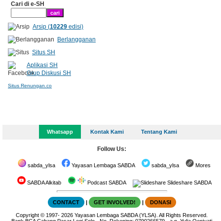
Cari di e-SH
Arsip (
10229
edisi)
Berlangganan
Situs SH
Aplikasi SH
Grup Diskusi SH
Situs Renungan.co
Whatsapp
Kontak Kami
Tentang Kami
Follow Us:
sabda_ylsa
Yayasan Lembaga SABDA
sabda_ylsa
Mores
SABDA Alkitab
Podcast SABDA
Slideshare SABDA
CONTACT
|
GET INVOLVED!
|
DONASI
Copyright
© 1997-
2026
Yayasan Lembaga SABDA (YLSA).
All Rights Reserved.