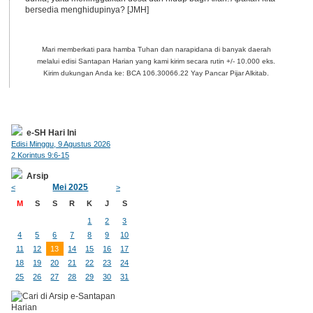
bersedia menghidupinya? [JMH]
Mari memberkati para hamba Tuhan dan narapidana di banyak daerah
melalui edisi Santapan Harian yang kami kirim secara rutin +/- 10.000 eks.
Kirim dukungan Anda ke: BCA 106.30066.22 Yay Pancar Pijar Alkitab.
e-SH Hari Ini
Edisi Minggu, 9 Agustus 2026
2 Korintus 9:6-15
Arsip
Mei 2025
<
>
M
S
S
R
K
J
S
1
2
3
4
5
6
7
8
9
10
11
12
13
14
15
16
17
18
19
20
21
22
23
24
25
26
27
28
29
30
31