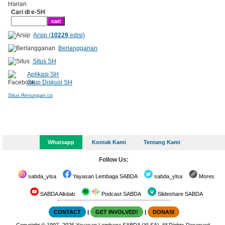
Cari di e-SH
Arsip (
10229
edisi)
Berlangganan
Situs SH
Aplikasi SH
Grup Diskusi SH
Situs Renungan.co
Whatsapp
Kontak Kami
Tentang Kami
Follow Us:
sabda_ylsa
Yayasan Lembaga SABDA
sabda_ylsa
Mores
SABDA Alkitab
Podcast SABDA
Slideshare SABDA
CONTACT
|
GET INVOLVED!
|
DONASI