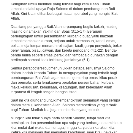
Keinginan untuk memberi yang terbaik bagi kemuliaan Tuhan
tampak melalui upaya Raja Salomo di dalam pembangunan Bait
Allah. Kini kita melihat berbagai macam perabot yang mengisi Bait
Allah.
Dua tiang penyangga Bait Allah terpampang begitu kokoh; masing-
masing dinamakan Yakhin dan Boas (3:15-17). Beragam
perlengkapan untuk persembahan kurban dibuat, yaitu mazbah
tempat membakar kurban, bejana untuk membasuh, kandil emas,
pelita, meja tempat menaruh roti sajian, kuali, garpu penyodok, bokor
penyiraman, pisau, cawan, dan kereta penopang (4:1-22). Benda-
benda mulia seperti emas, perak, dan tembaga digunakan dengan
berlimpah sampai tidak terhitung jumlahnya (5:1).
Semua perabot tersebut menunjukkan betapa seriusnya Salomo
dalam ibadah kepada Tuhan. Ia mengupayakan yang terbaik bagi
pembangunan Bait Allah agar melalui gemerlap emas, kilau perak
dan permata, serta lengkapnya peralatan persembahan kurban,
maka kekudusan, kemuliaan, keagungan, dan kebesaran Allah
terpancar di tengah-tengah bangsa Israel.
Saat ini kita diundang untuk membangkitkan semangat yang serupa
dalam memuji kebesaran Allah. Salomo memberikan yang terbaik
bagi Tuhan. Marilah kita juga memberikan yang terbaik.
Mungkin kita tidak punya harta seperti Salomo, tetapi mari kita
persiapkan dan persembahkan apa saja yang berharga dalam hidup
kita, mulai dari waktu dan tenaga, hingga karya dan karakter kita.
Ketika kita melayani dan menjalani kehidupan, mari kita upayakan