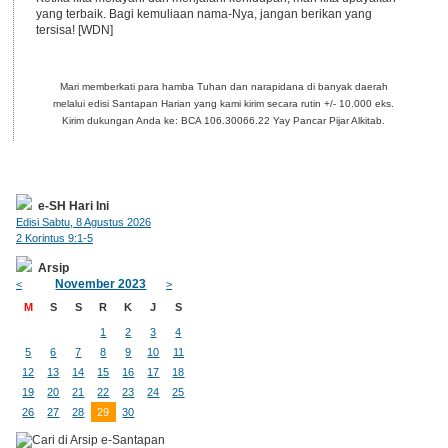
yang terbaik. Bagi kemuliaan nama-Nya, jangan berikan yang
tersisa! [WDN]
Mari memberkati para hamba Tuhan dan narapidana di banyak daerah
melalui edisi Santapan Harian yang kami kirim secara rutin +/- 10.000 eks.
Kirim dukungan Anda ke: BCA 106.30066.22 Yay Pancar Pijar Alkitab.
e-SH Hari Ini
Edisi Sabtu, 8 Agustus 2026
2 Korintus 9:1-5
Arsip
November 2023
<
>
M
S
S
R
K
J
S
1
2
3
4
5
6
7
8
9
10
11
12
13
14
15
16
17
18
19
20
21
22
23
24
25
26
27
28
29
30