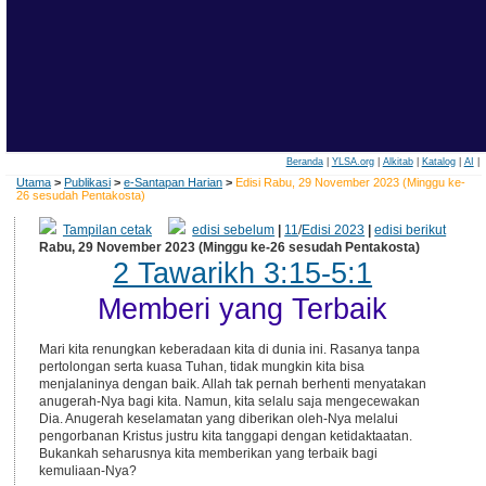
Beranda
|
YLSA.org
|
Alkitab
|
Katalog
|
AI
|
Utama
>
Publikasi
>
e-Santapan Harian
>
Edisi Rabu, 29 November 2023 (Minggu ke-
26 sesudah Pentakosta)
Tampilan cetak
edisi sebelum
|
11
/
Edisi 2023
|
edisi berikut
Rabu, 29 November 2023 (Minggu ke-26 sesudah Pentakosta)
2 Tawarikh 3:15-5:1
Memberi yang Terbaik
Mari kita renungkan keberadaan kita di dunia ini. Rasanya tanpa
pertolongan serta kuasa Tuhan, tidak mungkin kita bisa
menjalaninya dengan baik. Allah tak pernah berhenti menyatakan
anugerah-Nya bagi kita. Namun, kita selalu saja mengecewakan
Dia. Anugerah keselamatan yang diberikan oleh-Nya melalui
pengorbanan Kristus justru kita tanggapi dengan ketidaktaatan.
Bukankah seharusnya kita memberikan yang terbaik bagi
kemuliaan-Nya?