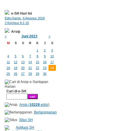
e-SH Hari Ini
Edisi Kamis, 6 Agustus 2026
2 Korintus 8:1-15
Arsip
Juni 2023
<
>
M
S
S
R
K
J
S
1
2
3
4
5
6
7
8
9
10
11
12
13
14
15
16
17
18
19
20
21
22
23
24
25
26
27
28
29
30
Cari di e-SH
Arsip (
10229
edisi)
Berlangganan
Situs SH
Aplikasi SH