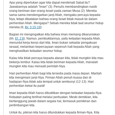
Apa yang diperlukan agar kita dapat menikmati Sabat itu?
Jawabannya adalah "iman" (3). Penulis membandingkan nasib
orang beriman dan orang Israel pada zaman Musa (2). Mereka
sama-sama mendengarkan janji Allah, mengaku percaya kepada-
Nya, tetapi dikatakan bahwa orang Israel tidak masuk ke dalam
perhentian Allah. Mengapa? Sebab mereka tidak taat seumur hidup
mereka (6;
Ibr. 3:15-19
).
Bagian ini mengingatkan kita bahwa iman memang dikaruniakan
(lih.
Ef. 2:8
). Namun, pembuktiannya, yaitu ketaatan kepada Allah,
menuntut kerja keras dari kita. Iman bukan sekadar pengakuan
sesaat, melainkan kepercayaan sepenuh hati kepada Allah yang
menghasilkan ketaatan seumur hidup.
Kalau kita tidak percaya kepada atasan kita, tidak mungkin kita mau
bekerja lembur. Kalau kita tidak beriman kepada Allah, manalah
mungkin kita mau menaati perintah-Nya.
Hari perhentian Allah bagi kita tersedia pada masa depan. Marilah
kita mengimani janji-Nya. Firman Allah penuh kuasa dan di
hadapan-Nya tidak ada tempat untuk sembunyi (12-13). Hari
perhentian kekal itu pasti!
Iman kepada Allah harus dibuktikan dengan ketaatan kepada-Nya.
Ketaatan paling terlihat melalui perbuatan. Meski demikian, kita
bertanggung jawab dalam segala hal, termasuk pemikiran dan
pertimbangan kita.
Untuk itu, pikiran kita harus ditundukkan kepada firman-Nya. Kita