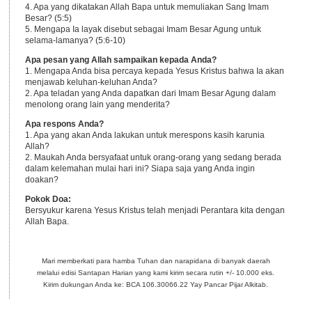
4. Apa yang dikatakan Allah Bapa untuk memuliakan Sang Imam
Besar? (5:5)
5. Mengapa Ia layak disebut sebagai Imam Besar Agung untuk
selama-lamanya? (5:6-10)
Apa pesan yang Allah sampaikan kepada Anda?
1. Mengapa Anda bisa percaya kepada Yesus Kristus bahwa Ia akan
menjawab keluhan-keluhan Anda?
2. Apa teladan yang Anda dapatkan dari Imam Besar Agung dalam
menolong orang lain yang menderita?
Apa respons Anda?
1. Apa yang akan Anda lakukan untuk merespons kasih karunia
Allah?
2. Maukah Anda bersyafaat untuk orang-orang yang sedang berada
dalam kelemahan mulai hari ini? Siapa saja yang Anda ingin
doakan?
Pokok Doa:
Bersyukur karena Yesus Kristus telah menjadi Perantara kita dengan
Allah Bapa.
Mari memberkati para hamba Tuhan dan narapidana di banyak daerah
melalui edisi Santapan Harian yang kami kirim secara rutin +/- 10.000 eks.
Kirim dukungan Anda ke: BCA 106.30066.22 Yay Pancar Pijar Alkitab.