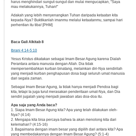
harus menghindari sungut-sungut dan mulai mengucapkan, "Saya
mau melakukannya, Tuhan!"
Adakah yang lebih menyenangkan Tuhan daripada ketaatan kita
kepada-Nya? Buktikanlah imanmu melalui ketaatanmu, sampai hari
perhentian itu tiba! [PHM]
Baca Gali Alkitab 8
Ibrani 4:14-5:10
Yesus Kristus dikatakan sebagai Imam Besar Agung karena Dialah
Perantara antara manusia dengan Allah. Dia tidak
mempersembahkan kurban binatang, melainkan diri-Nya sendirilah
yang menjadi kurban penghapusan dosa bagi seluruh umat manusia
dari segala zaman.
Sebagai Imam Besar Agung, Ia tidak hanya menjadi Pendoa bagi
kita, tetapi Ia juga turut merasakan penderitaan umat-Nya, dan Dia
sendiri jugalah yang menjadi jawaban atas doa-doa itu.
Apa saja yang Anda baca?
1. Siapa Imam Besar Agung kita? Apa yang telah dilakukan oleh-
Nya? (4:14)
2. Mengapa kita bisa percaya bahwa Ia akan menolong kita dari
kelemahan? (4:15-16)
3. Bagaimana dengan imam besar yang dipilih dari antara kita? Apa
yang membedakannya dengan Imam Besar Agung? (5:1-4)