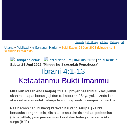
Beranda
|
YLSA.org
|
Alkitab
|
Katalog
|
AI
|
Utama
>
Publikasi
>
e-Santapan Harian
>
Edisi Sabtu, 24 Juni 2023 (Minggu ke-3
sesudah Pentakosta)
Tampilan cetak
edisi sebelum
|
06
/
Edisi 2023
|
edisi berikut
Sabtu, 24 Juni 2023 (Minggu ke-3 sesudah Pentakosta)
Ibrani 4:1-13
Ketaatanmu Bukti Imanmu
Misalkan atasan Anda berjanji: "Kalau proyek besar ini sukses, kamu
akan mendapat bonus gaji dan cuti sebulan." Saya yakin, Anda tidak
akan keberatan untuk bekerja lembur tiap malam sampai hari itu tiba.
Nas bacaan hari ini mengutarakan hal yang serupa: jika kita
berusaha dengan setia, kita akan masuk ke dalam hari perhentian
(Sabat) Allah, yaitu persekutuan kekal dan bahagia bersama Allah di
surga (9-11).