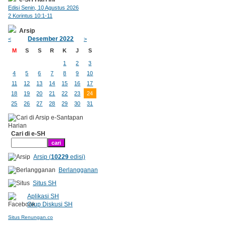
Edisi Senin, 10 Agustus 2026
2 Korintus 10:1-11
Arsip
Desember 2022
<
>
M
S
S
R
K
J
S
1
2
3
4
5
6
7
8
9
10
11
12
13
14
15
16
17
18
19
20
21
22
23
24
25
26
27
28
29
30
31
Cari di e-SH
Arsip (
10229
edisi)
Berlangganan
Situs SH
Aplikasi SH
Grup Diskusi SH
Situs Renungan.co