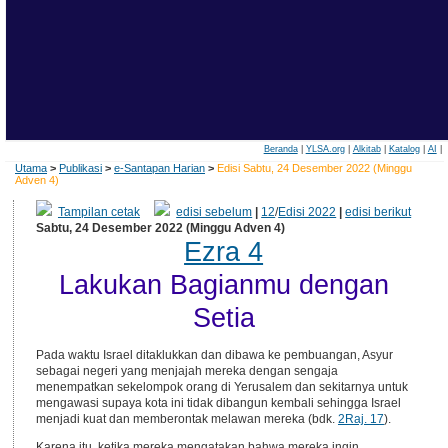
Beranda
|
YLSA.org
|
Alkitab
|
Katalog
|
AI
|
Utama
>
Publikasi
>
e-Santapan Harian
>
Edisi Sabtu, 24 Desember 2022 (Minggu
Adven 4)
Tampilan cetak
edisi sebelum
|
12
/
Edisi 2022
|
edisi berikut
Sabtu, 24 Desember 2022 (Minggu Adven 4)
Ezra 4
Lakukan Bagianmu dengan
Setia
Pada waktu Israel ditaklukkan dan dibawa ke pembuangan, Asyur
sebagai negeri yang menjajah mereka dengan sengaja
menempatkan sekelompok orang di Yerusalem dan sekitarnya untuk
mengawasi supaya kota ini tidak dibangun kembali sehingga Israel
menjadi kuat dan memberontak melawan mereka (bdk.
2Raj. 17
).
Karena itu, ketika mereka mengatakan bahwa mereka ingin