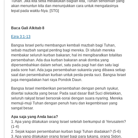
Tuhan. Jika kita setia melakukan bagian kita, Tuhan sendirilah yang
akan menuntun kita dan menunjukkan cara untuk mengatasinya
tepat pada waktu-Nya. [STG]
Baca Gali Alkitab 8
Ezra 3:1-13
Bangsa Israel perlu membangun kembali mazbah bagi Tuhan,
sebab mazbah sangat penting bagi mereka. Di situlah mereka
membakar seluruh kurban bakaran; hal ini mengibaratkan totalitas
persembahan. Ada dua kurban bakaran anak domba yang
dipersembahkan dalam sehari, satu pada pagi hari dan satu lagi
pada sore hari. Ada juga persembahan sukarela yang dibawa setiap
saat dan persembahan kurban untuk pesta-pesta suci. Bangsa Israel
juga mengadakan hari raya Pondok Daun.
Bangsa Israel memberikan persembahan dengan penuh syukur,
disertai sukacita yang besar. Pada saat dasar Bait Suci diletakkan,
seluruh rakyat Israel bersorak-sorai dengan suara nyaring. Mereka
memuji-muji Tuhan dengan penuh haru dan kegembiraan yang
sangat besar.
Apa saja yang Anda baca?
1. Apa yang dilakukan orang Israel setelah berkumpul di Yerusalem?
(1-4)
2. Sejak kapan persembahan kurban bagi Tuhan diadakan? (5-6)
3. Apa yang dilakukan orang Israel bagi para tukang, orang Sidon,