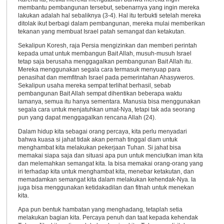
membantu pembangunan tersebut, sebenarnya yang ingin mereka
lakukan adalah hal sebaliknya (3-4). Hal itu terbukti setelah mereka
ditolak ikut berbagi dalam pembangunan, mereka mulai memberikan
tekanan yang membuat Israel patah semangat dan ketakutan.
Sekalipun Koresh, raja Persia mengizinkan dan memberi perintah
kepada umat untuk membangun Bait Allah, musuh-musuh Israel
tetap saja berusaha menggagalkan pembangunan Bait Allah itu.
Mereka menggunakan segala cara termasuk menyuap para
penasihat dan memfitnah Israel pada pemerintahan Ahasyweros.
Sekalipun usaha mereka sempat terlihat berhasil, sebab
pembangunan Bait Allah sempat dihentikan beberapa waktu
lamanya, semua itu hanya sementara. Manusia bisa menggunakan
segala cara untuk menjatuhkan umat-Nya, tetapi tak ada seorang
pun yang dapat menggagalkan rencana Allah (24).
Dalam hidup kita sebagai orang percaya, kita perlu menyadari
bahwa kuasa si jahat tidak akan pernah tinggal diam untuk
menghambat kita melakukan pekerjaan Tuhan. Si jahat bisa
memakai siapa saja dan situasi apa pun untuk menciutkan iman kita
dan melemahkan semangat kita. Ia bisa memakai orang-orang yang
iri terhadap kita untuk menghambat kita, menebar ketakutan, dan
memadamkan semangat kita dalam melakukan kehendak-Nya. Ia
juga bisa menggunakan ketidakadilan dan fitnah untuk menekan
kita.
Apa pun bentuk hambatan yang menghadang, tetaplah setia
melakukan bagian kita. Percaya penuh dan taat kepada kehendak