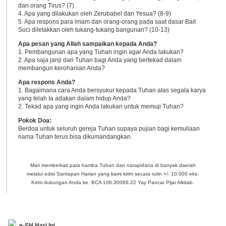
dan orang Tirus? (7)
4. Apa yang dilakukan oleh Zerubabel dan Yesua? (8-9)
5. Apa respons para imam dan orang-orang pada saat dasar Bait
Suci diletakkan oleh tukang-tukang bangunan? (10-13)
Apa pesan yang Allah sampaikan kepada Anda?
1. Pembangunan apa yang Tuhan ingin agar Anda lakukan?
2. Apa saja janji dari Tuhan bagi Anda yang bertekad dalam
membangun kerohanian Anda?
Apa respons Anda?
1. Bagaimana cara Anda bersyukur kepada Tuhan atas segala karya
yang telah Ia adakan dalam hidup Anda?
2. Tekad apa yang ingin Anda lakukan untuk memuji Tuhan?
Pokok Doa:
Berdoa untuk seluruh gereja Tuhan supaya pujian bagi kemuliaan
nama Tuhan terus bisa dikumandangkan.
Mari memberkati para hamba Tuhan dan narapidana di banyak daerah
melalui edisi Santapan Harian yang kami kirim secara rutin +/- 10.000 eks.
Kirim dukungan Anda ke: BCA 106.30066.22 Yay Pancar Pijar Alkitab.
e-SH Hari Ini