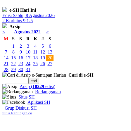
e-SH Hari Ini
Edisi Sabtu, 8 Agustus 2026
2 Korintus 9:1-5
Arsip
<
Agustus 2022
>
M
S
S
R
K
J
S
1
2
3
4
5
6
7
8
9
10
11
12
13
14
15
16
17
18
19
20
21
22
23
24
25
26
27
28
29
30
31
Cari di e-SH
Arsip (
10229
edisi)
Berlangganan
Situs SH
Aplikasi SH
Grup Diskusi SH
Situs Renungan.co