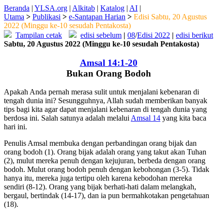
Beranda
|
YLSA.org
|
Alkitab
|
Katalog
|
AI
|
Utama
>
Publikasi
>
e-Santapan Harian
>
Edisi Sabtu, 20 Agustus
2022 (Minggu ke-10 sesudah Pentakosta)
Tampilan cetak
edisi sebelum
|
08
/
Edisi 2022
|
edisi berikut
Sabtu, 20 Agustus 2022 (Minggu ke-10 sesudah Pentakosta)
Amsal 14:1-20
Bukan Orang Bodoh
Apakah Anda pernah merasa sulit untuk menjalani kebenaran di
tengah dunia ini? Sesungguhnya, Allah sudah memberikan banyak
tips bagi kita agar dapat menjalani kebenaran di tengah dunia yang
berdosa ini. Salah satunya adalah melalui
Amsal 14
yang kita baca
hari ini.
Penulis Amsal membuka dengan perbandingan orang bijak dan
orang bodoh (1). Orang bijak adalah orang yang takut akan Tuhan
(2), mulut mereka penuh dengan kejujuran, berbeda dengan orang
bodoh. Mulut orang bodoh penuh dengan kebohongan (3-5). Tidak
hanya itu, mereka juga tertipu oleh karena kebodohan mereka
sendiri (8-12). Orang yang bijak berhati-hati dalam melangkah,
bergaul, bertindak (14-17), dan ia pun bermahkotakan pengetahuan
(18).