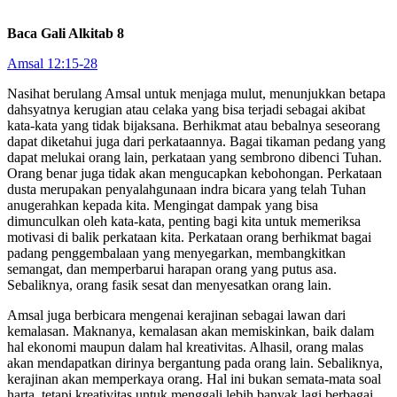
Baca Gali Alkitab 8
Amsal 12:15-28
Nasihat berulang Amsal untuk menjaga mulut, menunjukkan betapa
dahsyatnya kerugian atau celaka yang bisa terjadi sebagai akibat
kata-kata yang tidak bijaksana. Berhikmat atau bebalnya seseorang
dapat diketahui juga dari perkataannya. Bagai tikaman pedang yang
dapat melukai orang lain, perkataan yang sembrono dibenci Tuhan.
Orang benar juga tidak akan mengucapkan kebohongan. Perkataan
dusta merupakan penyalahgunaan indra bicara yang telah Tuhan
anugerahkan kepada kita. Mengingat dampak yang bisa
dimunculkan oleh kata-kata, penting bagi kita untuk memeriksa
motivasi di balik perkataan kita. Perkataan orang berhikmat bagai
padang penggembalaan yang menyegarkan, membangkitkan
semangat, dan memperbarui harapan orang yang putus asa.
Sebaliknya, orang fasik sesat dan menyesatkan orang lain.
Amsal juga berbicara mengenai kerajinan sebagai lawan dari
kemalasan. Maknanya, kemalasan akan memiskinkan, baik dalam
hal ekonomi maupun dalam hal kreativitas. Alhasil, orang malas
akan mendapatkan dirinya bergantung pada orang lain. Sebaliknya,
kerajinan akan memperkaya orang. Hal ini bukan semata-mata soal
harta, tetapi kreativitas untuk menggali lebih banyak lagi berbagai