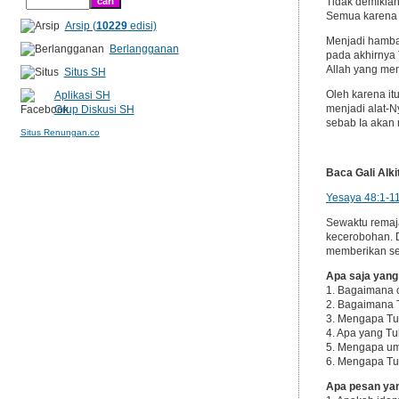
Tidak demikian
Semua karena 
Arsip (
10229
edisi)
Menjadi hamba 
Berlangganan
pada akhirnya
Allah yang mem
Situs SH
Oleh karena it
Aplikasi SH
menjadi alat-
Grup Diskusi SH
sebab Ia akan
Situs Renungan.co
Baca Gali Alki
Yesaya 48:1-1
Sewaktu remaja
kecerobohan. D
memberikan se
Apa saja yan
1. Bagaimana 
2. Bagaimana 
3. Mengapa Tu
4. Apa yang Tu
5. Mengapa uma
6. Mengapa Tu
Apa pesan ya