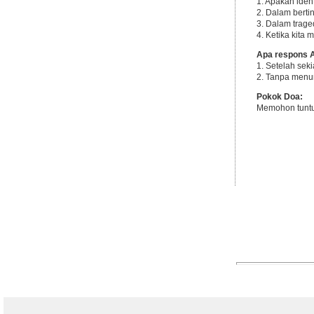
1. Apakah ide
2. Dalam bert
3. Dalam trage
4. Ketika kita
Apa respons 
1. Setelah sek
2. Tanpa menu
Pokok Doa:
Memohon tuntu