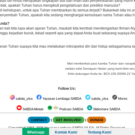
ntitas diri Anda merupakan ungkapan asli dari iman dan penyembahan yang murni
indak, apakah Tuhan harus mengikuti pengetahuan dan prediksi manusia?
di kehidupan, untuk apa Tuhan membiarkan itu semua terjadi? Bukankah kita ini 
 menyembah Tuhan, apakah kita sedang menghargai kemuliaan nama Tuhan atau harg
Anda?
ian kali kita lupa akan ajaran Tuhan, maukah kita kembali mendengarkan firman
nggu kejadian buruk, tekad seperti apa yang dapat Anda buat sekarang supaya 
nan Tuhan supaya kita mau melakukan introspeksi diri dan hidup sebagaimana l
Mari memberkati para hamba Tuhan dan narapi
melalui edisi Santapan Harian yang kami kirim seca
Kirim dukungan Anda ke: BCA 106.30066.22 Yay 
Follow Us:
sabda_ylsa
Yayasan Lembaga SABDA
sabda_ylsa
Mores
SABDA Alkitab
Podcast SABDA
Slideshare SABDA
CONTACT
|
GET INVOLVED!
|
DONASI
Copyright
© 1997-
2026
Yayasan Lembaga SABDA (YLSA).
All Rights Reserved.
Bank BCA Cabang Pasar Legi Solo - No. Rekening: 0790266579 - a.n. Yulia Oeniyati
Whatsapp
Kontak Kami
Tentang Kami