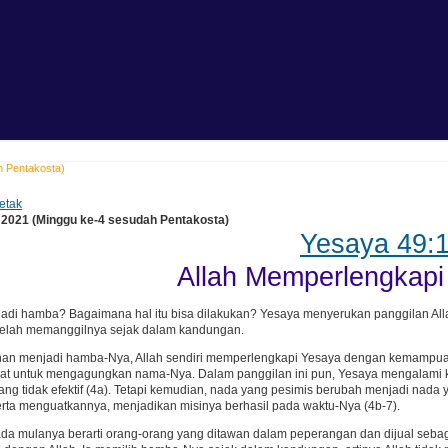
h Pentakosta)
etak
i 2021 (Minggu ke-4 sesudah Pentakosta)
Yesaya 49:1
Allah Memperlengkap
jadi hamba? Bagaimana hal itu bisa dilakukan? Yesaya menyerukan panggilan Al
 telah memanggilnya sejak dalam kandungan.
nan menjadi hamba-Nya, Allah sendiri memperlengkapi Yesaya dengan kemampua
at untuk mengagungkan nama-Nya. Dalam panggilan ini pun, Yesaya mengalami ke
ang tidak efektif (4a). Tetapi kemudian, nada yang pesimis berubah menjadi nad
rta menguatkannya, menjadikan misinya berhasil pada waktu-Nya (4b-7).
da mulanya berarti orang-orang yang ditawan dalam peperangan dan dijual seba