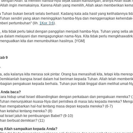
 dengan Allah. Ia memilih hamba-Nya sejak dalam kandungan, artinya Allah tidak
Allah ingin memakainya. Karena Allah yang memilih, Allah akan memberikan kem
Tuhan bukan berarti selalu berhasil. Kadang kala ada hasil yang kelihatannya tida
 Tuhan sendiri yang akan meninggikan hamba-Nya dan menggenapkan kehendak-
beri pertumbuhan" (lih.
1Kor. 3:6
).
u, kita tidak perlu takut dengan panggilan menjadi hamba-Nya. Tuhan yang setia aka
Nya dalam melayani dan mengagungkan nama-Nya. Kita tidak perlu mengkhawatirk
 menguatkan kita dan menumbuhkan hasilnya. [YGM]
tab 9
1
, ada kalanya kita merasa sok pintar. Orang tua menasihati kita, tetapi kita meres
emikianlah bangsa Israel dalam hal beriman kepada Tuhan. Allah telah memberi
bagian pengakuan kepada berhala. Tuhan pun tidak tinggal diam melihat umat-
g Anda baca?
cara hidup umat Israel dibandingkan dengan perkataan dan pengakuan mereka? (
Tuhan menunjukkan kuasa-Nya dari peristiwa di masa lalu kepada mereka? Meng
han mengabarkan hal-hal tentang masa depan kepada mereka? (6-7)
han ketahui tentang mereka? (8)
t Israel jatuh ke pembuangan Babel? (9-10)
han berbuat demikian? (11)
ng Allah sampaikan kepada Anda?