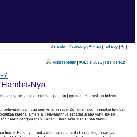
Beranda
|
YLSA.org
|
Alkitab
|
Katalog
|
AI
|
edisi sebelum
|
06
/
Edisi 2021
|
edisi berikut
-7
i Hamba-Nya
lah atasnya kepada seluruh bangsa, dan juga mendeklarasikan bahwa
n pelayanan dan juga menyertai Yesaya (2). Tuhan akan memakai hamba-
sulitan karena ia menilai pelayanannya sebagai usaha yang sia-sia
a yang penuh pengharapan. Sebab Tuhan setia, dan Tuhan sendiri
gai budak. Biasanya hamba dibeli semata-mata karena kegunaannya.