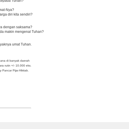
 kepada Tuhan?
umat-Nya?
a diri kita sendiri?
-Nya dengan saksama?
Anda makin mengenal Tuhan?
ayaknya umat Tuhan.
dana di banyak daerah
ra rutin +/- 10.000 eks.
Pancar Pijar Alkitab.