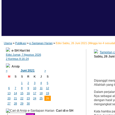
Utama
>
Publikasi
>
e-Santapan Harian
>
Edisi Sabtu, 26 Juni 2021 (Minggu ke-4 sesuda
e-SH Hari Ini
Tampilan c
Edisi Jumat, 7 Agustus 2026
Sabtu, 26 Jun
2 Korintus 8:16-24
Arsip
Juni 2021
<
>
M
S
S
R
K
J
S
Dipanggil men
1
2
3
4
5
Allahlah yang
6
7
8
9
10
11
12
Dalam perjala
13
14
15
16
17
18
19
Nya sebagai al
20
21
22
23
24
25
26
dengan hasil y
27
28
29
30
mengangkat se
Cari di e-SH
Kata hamba pa