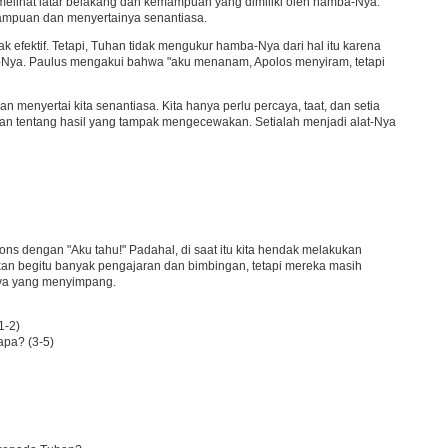
 melihat latar belakang dan kemampuan yang dimiliki oleh hamba-Nya.
ampuan dan menyertainya senantiasa.
k efektif. Tetapi, Tuhan tidak mengukur hamba-Nya dari hal itu karena
Nya. Paulus mengakui bahwa "aku menanam, Apolos menyiram, tetapi
n menyertai kita senantiasa. Kita hanya perlu percaya, taat, dan setia
an tentang hasil yang tampak mengecewakan. Setialah menjadi alat-Nya
pons dengan "Aku tahu!" Padahal, di saat itu kita hendak melakukan
kan begitu banyak pengajaran dan bimbingan, tetapi mereka masih
Nya yang menyimpang.
1-2)
apa? (3-5)