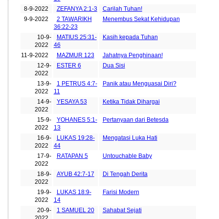
8-9-2022
ZEFANYA 2:1-3
Carilah Tuhan!
9-9-2022
2 TAWARIKH
Menembus Sekat Kehidupan
36:22-23
10-9-
MATIUS 25:31-
Kasih kepada Tuhan
2022
46
11-9-2022
MAZMUR 123
Jahatnya Penghinaan!
12-9-
ESTER 6
Dua Sisi
2022
13-9-
1 PETRUS 4:7-
Panik atau Menguasai Diri?
2022
11
14-9-
YESAYA 53
Ketika Tidak Dihargai
2022
15-9-
YOHANES 5:1-
Pertanyaan dari Betesda
2022
13
16-9-
LUKAS 19:28-
Mengatasi Luka Hati
2022
44
17-9-
RATAPAN 5
Untouchable Baby
2022
18-9-
AYUB 42:7-17
Di Tengah Derita
2022
19-9-
LUKAS 18:9-
Farisi Modern
2022
14
20-9-
1 SAMUEL 20
Sahabat Sejati
2022