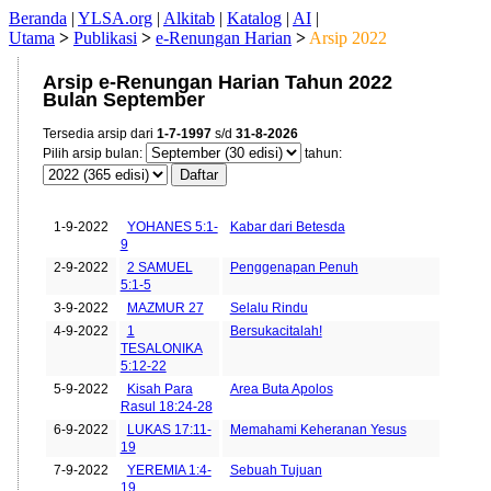
Beranda
|
YLSA.org
|
Alkitab
|
Katalog
|
AI
|
Utama
>
Publikasi
>
e-Renungan Harian
>
Arsip 2022
Arsip e-Renungan Harian Tahun 2022
Bulan September
Tersedia arsip dari
1-7-1997
s/d
31-8-2026
Pilih arsip bulan:
tahun:
Tanggal
Edisi
Judul
1-9-2022
YOHANES 5:1-
Kabar dari Betesda
9
2-9-2022
2 SAMUEL
Penggenapan Penuh
5:1-5
3-9-2022
MAZMUR 27
Selalu Rindu
4-9-2022
1
Bersukacitalah!
TESALONIKA
5:12-22
5-9-2022
Kisah Para
Area Buta Apolos
Rasul 18:24-28
6-9-2022
LUKAS 17:11-
Memahami Keheranan Yesus
19
7-9-2022
YEREMIA 1:4-
Sebuah Tujuan
19