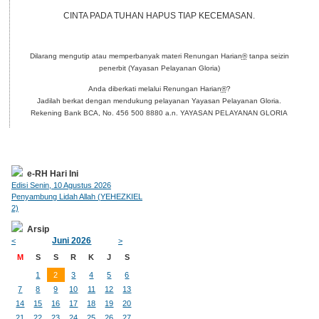
CINTA PADA TUHAN HAPUS TIAP KECEMASAN.
Dilarang mengutip atau memperbanyak materi Renungan Harian
®
tanpa seizin
penerbit (Yayasan Pelayanan Gloria)
Anda diberkati melalui Renungan Harian
®
?
Jadilah berkat dengan mendukung pelayanan Yayasan Pelayanan Gloria.
Rekening Bank BCA, No. 456 500 8880 a.n. YAYASAN PELAYANAN GLORIA
e-RH Hari Ini
Edisi Senin, 10 Agustus 2026
Penyambung Lidah Allah (YEHEZKIEL
2)
Arsip
Juni 2026
<
>
M
S
S
R
K
J
S
1
2
3
4
5
6
7
8
9
10
11
12
13
14
15
16
17
18
19
20
21
22
23
24
25
26
27