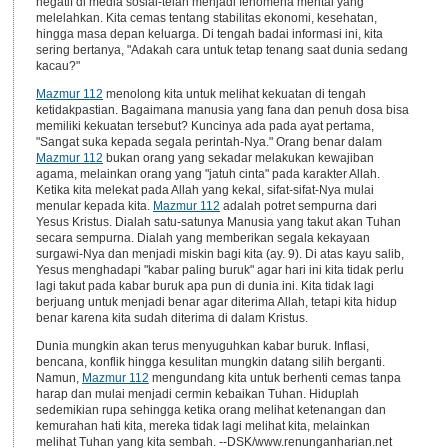
negatif di media sosial-telah menjadi fenomena mental yang
melelahkan. Kita cemas tentang stabilitas ekonomi, kesehatan,
hingga masa depan keluarga. Di tengah badai informasi ini, kita
sering bertanya, "Adakah cara untuk tetap tenang saat dunia sedang
kacau?"
Mazmur 112
menolong kita untuk melihat kekuatan di tengah
ketidakpastian. Bagaimana manusia yang fana dan penuh dosa bisa
memiliki kekuatan tersebut? Kuncinya ada pada ayat pertama,
"Sangat suka kepada segala perintah-Nya." Orang benar dalam
Mazmur 112
bukan orang yang sekadar melakukan kewajiban
agama, melainkan orang yang "jatuh cinta" pada karakter Allah.
Ketika kita melekat pada Allah yang kekal, sifat-sifat-Nya mulai
menular kepada kita.
Mazmur 112
adalah potret sempurna dari
Yesus Kristus. Dialah satu-satunya Manusia yang takut akan Tuhan
secara sempurna. Dialah yang memberikan segala kekayaan
surgawi-Nya dan menjadi miskin bagi kita (ay. 9). Di atas kayu salib,
Yesus menghadapi "kabar paling buruk" agar hari ini kita tidak perlu
lagi takut pada kabar buruk apa pun di dunia ini. Kita tidak lagi
berjuang untuk menjadi benar agar diterima Allah, tetapi kita hidup
benar karena kita sudah diterima di dalam Kristus.
Dunia mungkin akan terus menyuguhkan kabar buruk. Inflasi,
bencana, konflik hingga kesulitan mungkin datang silih berganti.
Namun,
Mazmur 112
mengundang kita untuk berhenti cemas tanpa
harap dan mulai menjadi cermin kebaikan Tuhan. Hiduplah
sedemikian rupa sehingga ketika orang melihat ketenangan dan
kemurahan hati kita, mereka tidak lagi melihat kita, melainkan
melihat Tuhan yang kita sembah. --DSK/www.renunganharian.net