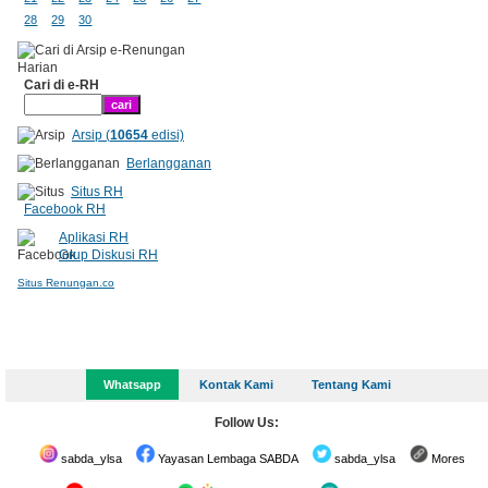
28
29
30
Cari di e-RH
Arsip (
10654
edisi)
Berlangganan
Situs RH
Facebook RH
Aplikasi RH
Grup Diskusi RH
Situs Renungan.co
Whatsapp
Kontak Kami
Tentang Kami
Follow Us:
sabda_ylsa
Yayasan Lembaga SABDA
sabda_ylsa
Mores