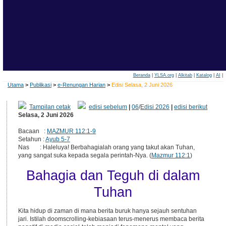
Beranda
|
YLSA.org
|
Alkitab
|
Katalog
|
AI
|
Utama
>
Publikasi
>
e-Renungan Harian
>
Edisi Selasa, 2 Juni 2026
Tampilan cetak
edisi sebelum
|
06
/
Edisi 2026
|
edisi berikut
Selasa, 2 Juni 2026
Bacaan :
MAZMUR 112:1-9
Setahun :
Ayub 5-7
Nas : Haleluya! Berbahagialah orang yang takut akan Tuhan,
yang sangat suka kepada segala perintah-Nya. (
Mazmur 112:1
)
Bahagia dan Teguh di dalam
Tuhan
Kita hidup di zaman di mana berita buruk hanya sejauh sentuhan
jari. Istilah doomscrolling-kebiasaan terus-menerus membaca berita