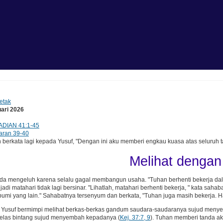
etak
uari 2026
ADIAN 41:1-45
aran 39-40
erkata lagi kepada Yusuf, "Dengan ini aku memberi engkau kuasa atas seluruh ta
Melihat dengan
a mengeluh karena selalu gagal membangun usaha. "Tuhan berhenti bekerja dal
 jadi matahari tidak lagi bersinar. "Lihatlah, matahari berhenti bekerja, " kata sa
 bumi yang lain." Sahabatnya tersenyum dan berkata, "Tuhan juga masih bekerja. 
Yusuf bermimpi melihat berkas-berkas gandum saudara-saudaranya sujud menyem
belas bintang sujud menyembah kepadanya (
Kej. 37:7, 9
). Tuhan memberi tanda a