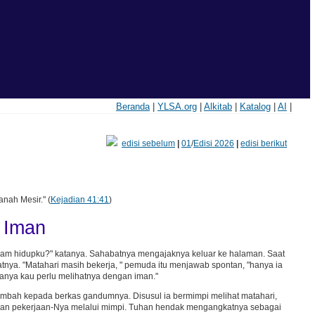
Beranda
|
YLSA.org
|
Alkitab
|
Katalog
|
AI
|
edisi sebelum
|
01
/
Edisi 2026
|
edisi berikut
nah Mesir." (
Kejadian 41:41
)
 Iman
am hidupku?" katanya. Sahabatnya mengajaknya keluar ke halaman. Saat
habatnya. "Matahari masih bekerja, " pemuda itu menjawab spontan, "hanya ia
Hanya kau perlu melihatnya dengan iman."
bah kepada berkas gandumnya. Disusul ia bermimpi melihat matahari,
kan pekerjaan-Nya melalui mimpi. Tuhan hendak mengangkatnya sebagai