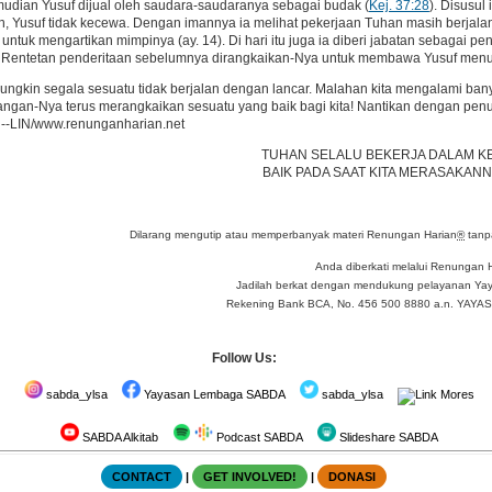
udian Yusuf dijual oleh saudara-saudaranya sebagai budak (
Kej. 37:28
). Disusul
, Yusuf tidak kecewa. Dengan imannya ia melihat pekerjaan Tuhan masih berjalan.
tuk mengartikan mimpinya (ay. 14). Di hari itu juga ia diberi jabatan sebagai peng
 Rentetan penderitaan sebelumnya dirangkaikan-Nya untuk membawa Yusuf menuju t
ungkin segala sesuatu tidak berjalan dengan lancar. Malahan kita mengalami banya
angan-Nya terus merangkaikan sesuatu yang baik bagi kita! Nantikan dengan pen
. --LIN/www.renunganharian.net
TUHAN SELALU BEKERJA DALAM KE
BAIK PADA SAAT KITA MERASAKANNY
Dilarang mengutip atau memperbanyak materi Renungan Harian
®
tanpa
Anda diberkati melalui Renungan 
Jadilah berkat dengan mendukung pelayanan Yay
Rekening Bank BCA, No. 456 500 8880 a.n. YA
Follow Us:
sabda_ylsa
Yayasan Lembaga SABDA
sabda_ylsa
Mores
SABDA Alkitab
Podcast SABDA
Slideshare SABDA
CONTACT
|
GET INVOLVED!
|
DONASI