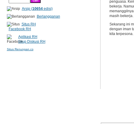
penguasa. Kem
bekerja. Namun
Arsip (
10654
edisi)
memanggilnya un
masih bekerja.
Berlangganan
Situs RH
Sekarang ini m
Facebook RH
dengan iman t
kita terpesona
Aplikasi RH
Grup Diskusi RH
Situs Renungan.co