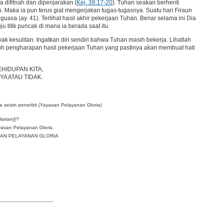
 ia difitnah dan dipenjarakan (
Kej. 39:17-20
). Tuhan seakan berhenti
 Maka ia pun terus giat mengerjakan tugas-tugasnya. Suatu hari Firaun
uasa (ay. 41). Terlihat hasil akhir pekerjaan Tuhan. Benar selama ini Dia
itik puncak di mana ia berada saat itu.
k kesulitan. Ingatkan diri sendiri bahwa Tuhan masih bekerja. Lihatlah
uh pengharapan hasil pekerjaan Tuhan yang pastinya akan membuat hati
HIDUPAN KITA,
A ATAU TIDAK.
 seizin penerbit (Yayasan Pelayanan Gloria)
Harian
®
?
asan Pelayanan Gloria.
YASAN PELAYANAN GLORIA