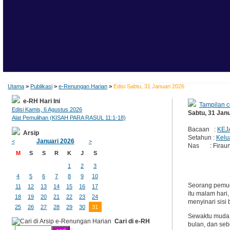
Utama
>
Publikasi
>
e-Renungan Harian
>
Edisi Sabtu, 31 Januari 2026
e-RH Hari Ini
Tampilan c
Edisi Kamis, 6 Agustus 2026
Sabtu, 31 Jan
Alat Pemulihan (KISAH PARA RASUL 11:1-18)
Bacaan :
KEJ
Arsip
Setahun :
Kelu
Januari 2026
<
>
Nas : Firaun b
M
S
S
R
K
J
S
1
2
3
4
5
6
7
8
9
10
Seorang pemud
11
12
13
14
15
16
17
itu malam hari,
18
19
20
21
22
23
24
menyinari sisi
25
26
27
28
29
30
31
Sewaktu muda 
Cari di e-RH
bulan, dan se